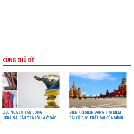
CÙNG CHỦ ĐỀ
LIỆU NGA CÓ TẤN CÔNG
ĐIỆN KREMLIN ĐANG TÌM KIẾM
UKRAINA: CÂU TRẢ LỜI LÀ Ở ĐÂY
CÁI CỚ CHO THẤT BẠI CỦA MÌNH