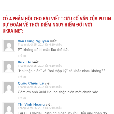
CÓ 4 PHẢN HỒI CHO BÀI VIẾT “
CỰU CỐ VẤN CỦA PUTIN
DỰ ĐOÁN VỀ THỜI ĐIỂM NGUY HIỂM ĐỐI VỚI
UKRAINE
”:
Van Dung Nguyen
viết:
Tháng Mười 25, 2014 lúc 6:19 chiều
PT không dễ bị mắc lừa thế đâu.
Trả lời
Xuki Ho
viết:
Tháng Mười 25, 2014 lúc 6:19 chiều
“Hai thập niên” và “hai thập kỷ” có khác nhau không??
Trả lời
Quốc Chiến Lê
viết:
Tháng Mười 25, 2014 lúc 6:19 chiều
Cám ơn anh Xuki Ho, hai thập niên mới chính xác
Trả lời
Thi Vinh Hoang
viết:
Tháng Mười 25, 2014 lúc 6:19 chiều
Tại CLB Valdai, Putin chửi càn Mỹ rồi! Đến giai đoạn đó