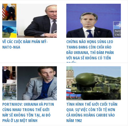
VỀ CÁC CUỘC ĐÀM PHÁN MỸ-
CHỪNG NÀO HỌNG SÚNG LEO
NATO-NGA
THANG ĐANG CÒN CHĨA VÀO
ĐẦU UKRAINA, THÌ ĐÀM PHÁN
VỚI NGA SẼ KHÔNG CÓ TIẾN
TRIỂN
PORTNIKOV: UKRAINA VÀ PUTIN
TÌNH HÌNH THẾ GIỚI CUỐI TUẦN
CÙNG NHAU TRONG THẾ GIỚI
QUA: SỰ VIỆC CÒN TỒI TỆ HƠN
NÀY SẼ KHÔNG TỒN TẠI, AI ĐÓ
CẢ KHỦNG HOẢNG CARIBE VÀO
PHẢI Ở LẠI MỘT MÌNH
NĂM 1962