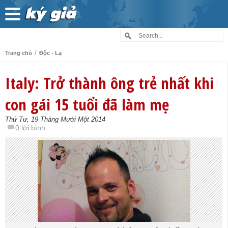
/
Trang chủ
Độc - Lạ
Italy: Trở thành ông trẻ nhất khi
con gái 15 tuổi đã làm mẹ
Thứ Tư, 19 Tháng Mười Một 2014
0 lời bình