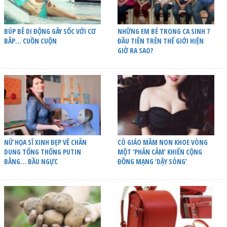
BÚP BÊ DI ĐỘNG GÂY SỐC VỚI CƠ
NHỮNG EM BÉ TRONG CA SINH 7
BẮP… CUỒN CUỘN
ĐẦU TIÊN TRÊN THẾ GIỚI HIỆN
GIỜ RA SAO?
NỮ HỌA SĨ XINH ĐẸP VẼ CHÂN
CÔ GIÁO MẦM NON KHOE VÒNG
DUNG TỔNG THỐNG PUTIN
MỘT ‘PHẢN CẢM’ KHIẾN CỘNG
BẰNG… BẦU NGỰC
ĐỒNG MẠNG ‘DẬY SÓNG’