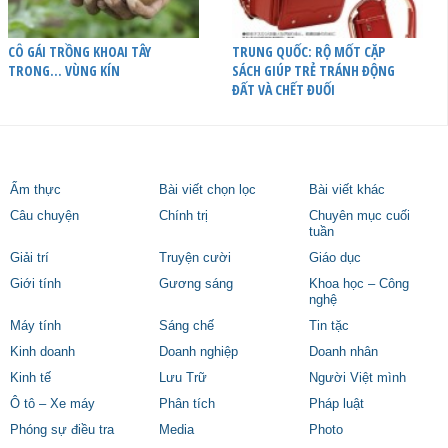
CÔ GÁI TRỒNG KHOAI TÂY
TRUNG QUỐC: RỘ MỐT CẶP
TRONG… VÙNG KÍN
SÁCH GIÚP TRẺ TRÁNH ĐỘNG
ĐẤT VÀ CHẾT ĐUỐI
Ẩm thực
Bài viết chọn lọc
Bài viết khác
Câu chuyện
Chính trị
Chuyên mục cuối
tuần
Giải trí
Truyện cười
Giáo dục
Giới tính
Gương sáng
Khoa học – Công
nghệ
Máy tính
Sáng chế
Tin tặc
Kinh doanh
Doanh nghiệp
Doanh nhân
Kinh tế
Lưu Trữ
Người Việt mình
Ô tô – Xe máy
Phân tích
Pháp luật
Phóng sự điều tra
Media
Photo