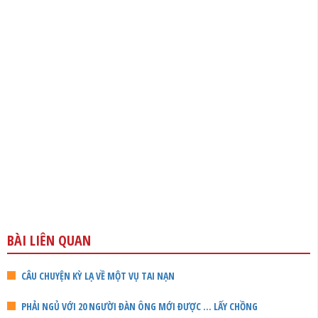
BÀI LIÊN QUAN
CÂU CHUYỆN KỲ LẠ VỀ MỘT VỤ TAI NẠN
PHẢI NGỦ VỚI 20 NGƯỜI ĐÀN ÔNG MỚI ĐƯỢC … LẤY CHỒNG