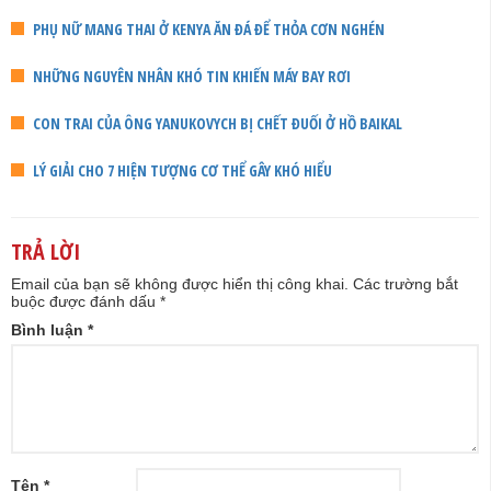
PHỤ NỮ MANG THAI Ở KENYA ĂN ĐÁ ĐỂ THỎA CƠN NGHÉN
NHỮNG NGUYÊN NHÂN KHÓ TIN KHIẾN MÁY BAY RƠI
CON TRAI CỦA ÔNG YANUKOVYCH BỊ CHẾT ĐUỐI Ở HỒ BAIKAL
LÝ GIẢI CHO 7 HIỆN TƯỢNG CƠ THỂ GÂY KHÓ HIỂU
TRẢ LỜI
Email của bạn sẽ không được hiển thị công khai.
Các trường bắt
buộc được đánh dấu
*
Bình luận
*
Tên
*