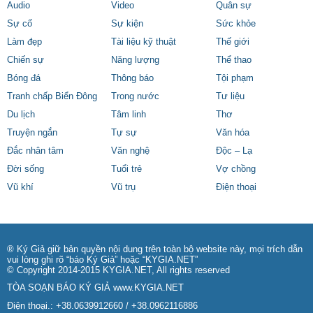
Audio
Video
Quân sự
Sự cố
Sự kiện
Sức khỏe
Làm đẹp
Tài liệu kỹ thuật
Thế giới
Chiến sự
Năng lượng
Thể thao
Bóng đá
Thông báo
Tội phạm
Tranh chấp Biển Đông
Trong nước
Tư liệu
Du lịch
Tâm linh
Thơ
Truyện ngắn
Tự sự
Văn hóa
Đắc nhân tâm
Văn nghệ
Độc – Lạ
Đời sống
Tuổi trẻ
Vợ chồng
Vũ khí
Vũ trụ
Điện thoại
® Ký Giả giữ bản quyền nội dung trên toàn bộ website này, mọi trích dẫn
vui lòng ghi rõ “báo Ký Giả” hoặc “KYGIA.NET”
© Copyright 2014-2015 KYGIA.NET, All rights reserved
TÒA SOẠN BÁO KÝ GIẢ
www.KYGIA.NET
Điện thoại.: +38.0639912660 / +38.0962116886