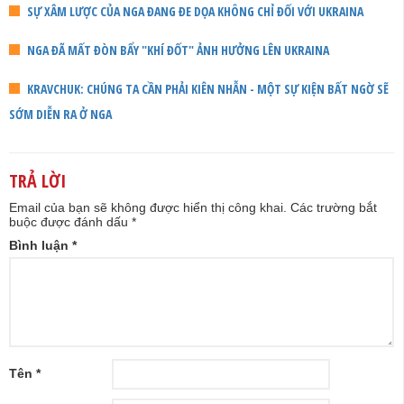
SỰ XÂM LƯỢC CỦA NGA ĐANG ĐE DỌA KHÔNG CHỈ ĐỐI VỚI UKRAINA
NGA ĐÃ MẤT ĐÒN BẨY "KHÍ ĐỐT" ẢNH HƯỞNG LÊN UKRAINA
KRAVCHUK: CHÚNG TA CẦN PHẢI KIÊN NHẪN - MỘT SỰ KIỆN BẤT NGỜ SẼ
SỚM DIỄN RA Ở NGA
TRẢ LỜI
Email của bạn sẽ không được hiển thị công khai.
Các trường bắt
buộc được đánh dấu
*
Bình luận
*
Tên
*