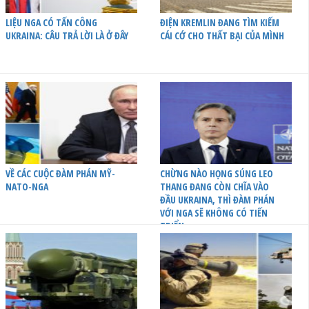
LIỆU NGA CÓ TẤN CÔNG
ĐIỆN KREMLIN ĐANG TÌM KIẾM
UKRAINA: CÂU TRẢ LỜI LÀ Ở ĐÂY
CÁI CỚ CHO THẤT BẠI CỦA MÌNH
VỀ CÁC CUỘC ĐÀM PHÁN MỸ-
CHỪNG NÀO HỌNG SÚNG LEO
NATO-NGA
THANG ĐANG CÒN CHĨA VÀO
ĐẦU UKRAINA, THÌ ĐÀM PHÁN
VỚI NGA SẼ KHÔNG CÓ TIẾN
TRIỂN