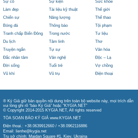
Sự cố
Sự kiện
Sức khỏe
Làm đẹp
Tài liệu kỹ thuật
Thế giới
Chiến sự
Năng lượng
Thể thao
Bóng đá
Thông báo
Tội phạm
Tranh chấp Biển Đông
Trong nước
Tư liệu
Du lịch
Tâm linh
Thơ
Truyện ngắn
Tự sự
Văn hóa
Đắc nhân tâm
Văn nghệ
Độc – Lạ
Đời sống
Tuổi trẻ
Vợ chồng
Vũ khí
Vũ trụ
Điện thoại
® Ký Giả giữ bản quyền nội dung trên toàn bộ website này, mọi trích dẫn
vui lòng ghi rõ “báo Ký Giả” hoặc “KYGIA.NET”
© Copyright 2014-2015 KYGIA.NET, All rights reserved
TÒA SOẠN BÁO KÝ GIẢ
www.KYGIA.NET
Điện thoại.: +38.0639912660 / +38.0962116886
Email:
lienhe@kygia.net
Trụ sở chính: Maidan Square #1, Kiev, Ukraina