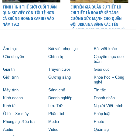
TÌNH HÌNH THẾ GIỚI CUỐI TUẦN
CHUYÊN GIA QUÂN SỰ TIẾT LỘ
QUA: SỰ VIỆC CÒN TỒI TỆ HƠN
CHI TIẾT LÀ HOA KỲ SẼ TĂNG
CẢ KHỦNG HOẢNG CARIBE VÀO
CƯỜNG SỨC MẠNH CHO QUÂN
NĂM 1962
ĐỘI UKRAINA BẰNG CÁC TÊN
LỬA “STINGERS”, “JAVELINS” VÀ
TRỰC THĂNG MI-17
Ẩm thực
Bài viết chọn lọc
Bài viết khác
Câu chuyện
Chính trị
Chuyên mục cuối
tuần
Giải trí
Truyện cười
Giáo dục
Giới tính
Gương sáng
Khoa học – Công
nghệ
Máy tính
Sáng chế
Tin tặc
Kinh doanh
Doanh nghiệp
Doanh nhân
Kinh tế
Lưu Trữ
Người Việt mình
Ô tô – Xe máy
Phân tích
Pháp luật
Phóng sự điều tra
Media
Photo
Audio
Video
Quân sự