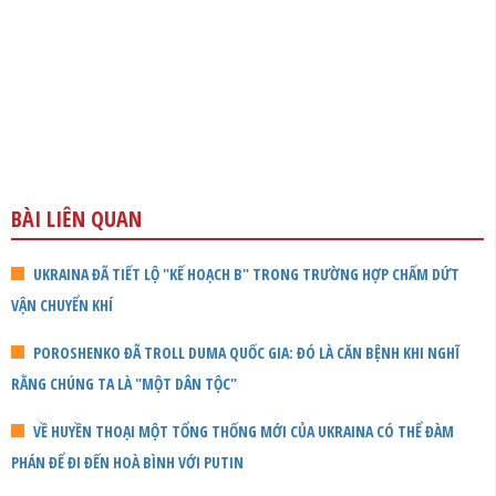
BÀI LIÊN QUAN
UKRAINA ĐÃ TIẾT LỘ "KẾ HOẠCH B" TRONG TRƯỜNG HỢP CHẤM DỨT
VẬN CHUYỂN KHÍ
POROSHENKO ĐÃ TROLL DUMA QUỐC GIA: ĐÓ LÀ CĂN BỆNH KHI NGHĨ
RẰNG CHÚNG TA LÀ "MỘT DÂN TỘC"
VỀ HUYỀN THOẠI MỘT TỔNG THỐNG MỚI CỦA UKRAINA CÓ THỂ ĐÀM
PHÁN ĐỂ ĐI ĐẾN HOÀ BÌNH VỚI PUTIN