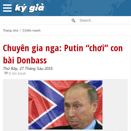
/
Trang chủ
Chiến tranh
Chuyên gia nga: Putin “chơi” con
bài Donbass
Thứ Bảy, 27 Tháng Sáu 2015
0 lời bình