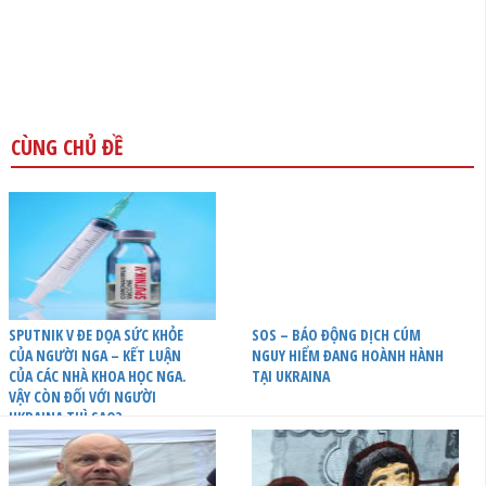
CÙNG CHỦ ĐỀ
SPUTNIK V ĐE DỌA SỨC KHỎE
SOS – BÁO ĐỘNG DỊCH CÚM
CỦA NGƯỜI NGA – KẾT LUẬN
NGUY HIỂM ĐANG HOÀNH HÀNH
CỦA CÁC NHÀ KHOA HỌC NGA.
TẠI UKRAINA
VẬY CÒN ĐỐI VỚI NGƯỜI
UKRAINA THÌ SAO?