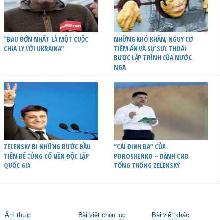
“ĐAU ĐỚN NHẤT LÀ MỘT CUỘC
NHỮNG KHÓ KHĂN, NGUY CƠ
CHIA LY VỚI UKRAINA”
TIỀM ẨN VÀ SỰ SUY THOÁI
ĐƯỢC LẬP TRÌNH CỦA NƯỚC
NGA
ZELENSKY ĐI NHỮNG BƯỚC ĐẦU
“CÁI ĐINH BA” CỦA
TIÊN ĐỂ CỦNG CỐ NỀN ĐỘC LẬP
POROSHENKO – DÀNH CHO
QUỐC GIA
TỔNG THỐNG ZELENSKY
Ẩm thực
Bài viết chọn lọc
Bài viết khác