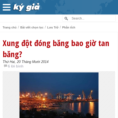
/
/
/
Trang chủ
Bài viết chọn lọc
Lưu Trữ
Phân tích
Xung đột đóng băng bao giờ tan
băng?
Thứ Hai, 20 Tháng Mười 2014
6 lời bình