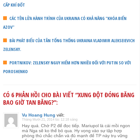
CẤP KHÍ ĐỐT
CÁC TÊN LỬA HÀNH TRÌNH CỦA UKRAINA CÓ KHẢ NĂNG "KHÓA BIỂN
AZOV"
BÀI PHÁT BIỂU CỦA TÂN TỔNG THỐNG UKRAINA VLADIMIR ALEKSEIEVICH
ZELENSKY.
PORTNIKOV: ZELENSKY NGUY HIỂM HƠN NHIỀU ĐỐI VỚI PUTIN SO VỚI
POROSHENKO
CÓ 6 PHẢN HỒI CHO BÀI VIẾT “
XUNG ĐỘT ĐÓNG BĂNG
BAO GIỜ TAN BĂNG?
”:
Vu Hoang Hung
viết:
Tháng Mười 21, 2014 lúc 12:18 sáng
Hay quá. Chờ P2 để đọc tiếp. Mariupol là cái mồi ngon
mà Nga sẽ ko thể bỏ qua. Hy vọng vào sự tập hợp
phòng thủ chắc chắn và đủ mạnh để TP này trụ vững