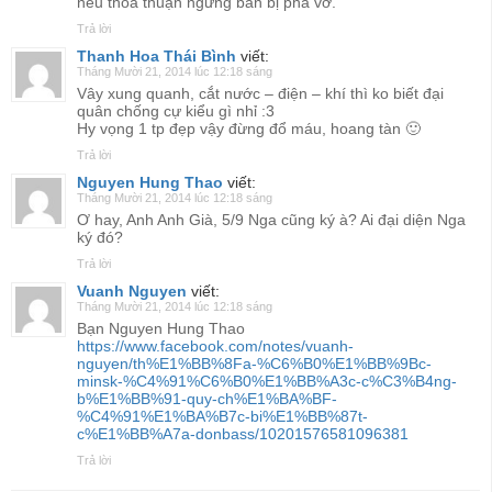
nếu thỏa thuận ngừng bắn bị phá vỡ.
Trả lời
Thanh Hoa Thái Bình
viết:
Tháng Mười 21, 2014 lúc 12:18 sáng
Vây xung quanh, cắt nước – điện – khí thì ko biết đại
quân chống cự kiểu gì nhỉ :3
Hy vọng 1 tp đẹp vậy đừng đổ máu, hoang tàn 🙂
Trả lời
Nguyen Hung Thao
viết:
Tháng Mười 21, 2014 lúc 12:18 sáng
Ơ hay, Anh Anh Già, 5/9 Nga cũng ký à? Ai đại diện Nga
ký đó?
Trả lời
Vuanh Nguyen
viết:
Tháng Mười 21, 2014 lúc 12:18 sáng
Bạn Nguyen Hung Thao
https://www.facebook.com/notes/vuanh-
nguyen/th%E1%BB%8Fa-%C6%B0%E1%BB%9Bc-
minsk-%C4%91%C6%B0%E1%BB%A3c-c%C3%B4ng-
b%E1%BB%91-quy-ch%E1%BA%BF-
%C4%91%E1%BA%B7c-bi%E1%BB%87t-
c%E1%BB%A7a-donbass/10201576581096381
Trả lời