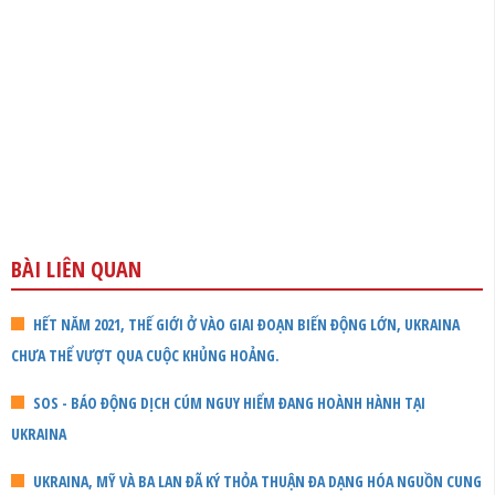
BÀI LIÊN QUAN
HẾT NĂM 2021, THẾ GIỚI Ở VÀO GIAI ĐOẠN BIẾN ĐỘNG LỚN, UKRAINA
CHƯA THỂ VƯỢT QUA CUỘC KHỦNG HOẢNG.
SOS - BÁO ĐỘNG DỊCH CÚM NGUY HIỂM ĐANG HOÀNH HÀNH TẠI
UKRAINA
UKRAINA, MỸ VÀ BA LAN ĐÃ KÝ THỎA THUẬN ĐA DẠNG HÓA NGUỒN CUNG