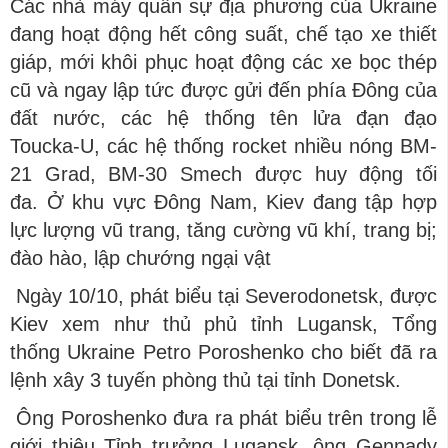
Các nhà máy quân sự địa phương của Ukraine
đang hoạt động hết công suất, chế tạo xe thiết
giáp, mới khôi phục hoạt động các xe bọc thép
cũ và ngay lập tức được gửi đến phía Đông của
đất nước, các hệ thống tên lửa đạn đạo
Toucka-U, các hệ thống rocket nhiều nóng BM-
21 Grad, BM-30 Smech được huy động tối
đa. Ở khu vực Đông Nam, Kiev đang tập hợp
lực lượng vũ trang, tăng cường vũ khí, trang bị;
đào hào, lập chướng ngại vật
Ngày 10/10, phát biểu tại Severodonetsk, được
Kiev xem như thủ phủ tỉnh Lugansk, Tổng
thống Ukraine Petro Poroshenko cho biết đã ra
lệnh xây 3 tuyến phòng thủ tại tỉnh Donetsk.
Ông Poroshenko đưa ra phát biểu trên trong lễ
giới thiệu Tỉnh trưởng Lugansk, ông Gennady