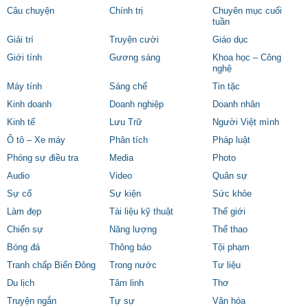
Câu chuyện
Chính trị
Chuyên mục cuối
tuần
Giải trí
Truyện cười
Giáo dục
Giới tính
Gương sáng
Khoa học – Công
nghệ
Máy tính
Sáng chế
Tin tặc
Kinh doanh
Doanh nghiệp
Doanh nhân
Kinh tế
Lưu Trữ
Người Việt mình
Ô tô – Xe máy
Phân tích
Pháp luật
Phóng sự điều tra
Media
Photo
Audio
Video
Quân sự
Sự cố
Sự kiện
Sức khỏe
Làm đẹp
Tài liệu kỹ thuật
Thế giới
Chiến sự
Năng lượng
Thể thao
Bóng đá
Thông báo
Tội phạm
Tranh chấp Biển Đông
Trong nước
Tư liệu
Du lịch
Tâm linh
Thơ
Truyện ngắn
Tự sự
Văn hóa