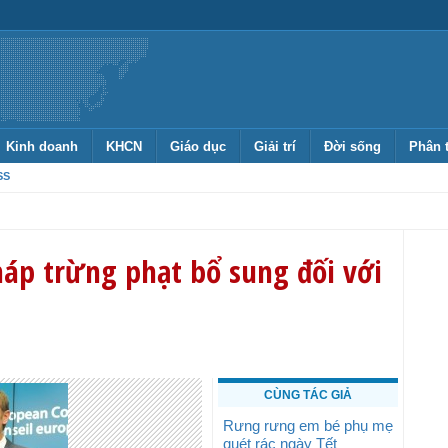
Kinh doanh
KHCN
Giáo dục
Giải trí
Đời sống
Phân 
SS
áp trừng phạt bổ sung đối với
CÙNG TÁC GIẢ
Rưng rưng em bé phụ mẹ
quét rác ngày Tết