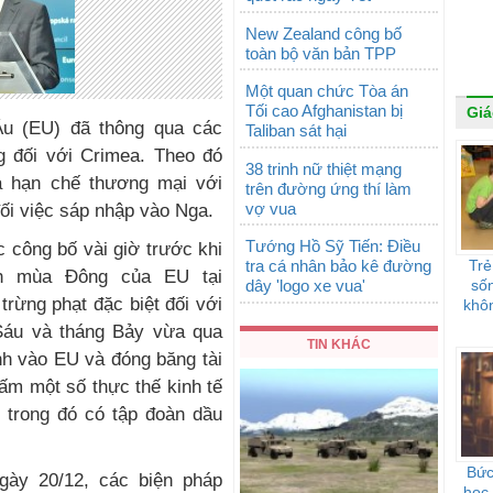
New Zealand công bố
toàn bộ văn bản TPP
Một quan chức Tòa án
Tối cao Afghanistan bị
Giá
Âu (EU) đã thông qua các
Taliban sát hại
g đối với Crimea. Theo đó
38 trinh nữ thiệt mạng
à hạn chế thương mại với
trên đường ứng thí làm
vợ vua
ối việc sáp nhập vào Nga.
Tướng Hồ Sỹ Tiến: Điều
 công bố vài giờ trước khi
tra cá nhân bảo kê đường
Trẻ
nh mùa Đông của EU tại
dây 'logo xe vua'
sốn
trừng phạt đặc biệt đối với
khôn
Sáu và tháng Bảy vừa qua
TIN KHÁC
h vào EU và đóng băng tài
ấm một số thực thế kinh tế
 trong đó có tập đoàn dầu
Bức
gày 20/12, các biện pháp
học 