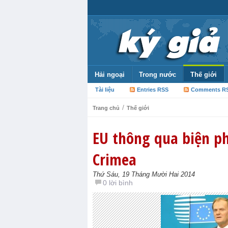
Hải ngoại
Trong nước
Thế giới
Tài liệu
Entries RSS
Comments R
/
Trang chủ
Thế giới
EU thông qua biện ph
Crimea
Thứ Sáu, 19 Tháng Mười Hai 2014
0 lời bình