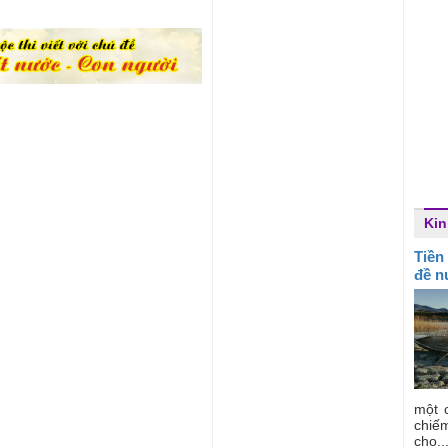
Kin
Tiền
đề n
một 
chiế
cho..