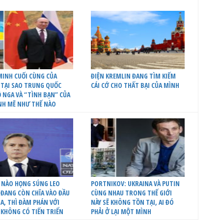
INH CUỐI CÙNG CỦA
ĐIỆN KREMLIN ĐANG TÌM KIẾM
 TẠI SAO TRUNG QUỐC
CÁI CỚ CHO THẤT BẠI CỦA MÌNH
 NGA VÀ “TÌNH BẠN” CỦA
NH MẼ NHƯ THẾ NÀO
 NÀO HỌNG SÚNG LEO
PORTNIKOV: UKRAINA VÀ PUTIN
ĐANG CÒN CHĨA VÀO ĐẦU
CÙNG NHAU TRONG THẾ GIỚI
A, THÌ ĐÀM PHÁN VỚI
NÀY SẼ KHÔNG TỒN TẠI, AI ĐÓ
 KHÔNG CÓ TIẾN TRIỂN
PHẢI Ở LẠI MỘT MÌNH