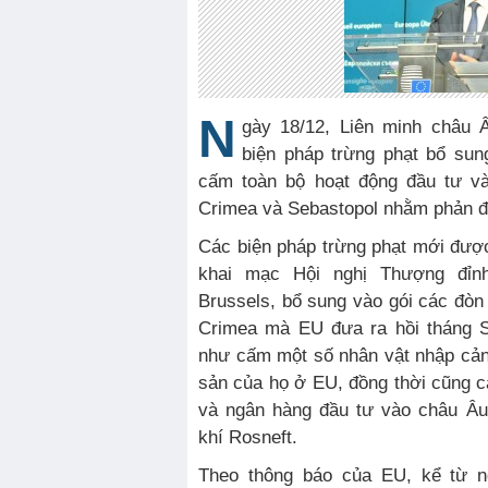
N
gày 18/12, Liên minh châu 
biện pháp trừng phạt bổ sun
cấm toàn bộ hoạt động đầu tư v
Crimea và Sebastopol nhằm phản đ
Các biện pháp trừng phạt mới được
khai mạc Hội nghị Thượng đỉ
Brussels, bổ sung vào gói các đòn 
Crimea mà EU đưa ra hồi tháng 
như cấm một số nhân vật nhập cản
sản của họ ở EU, đồng thời cũng c
và ngân hàng đầu tư vào châu Âu
khí Rosneft.
Theo thông báo của EU, kể từ n