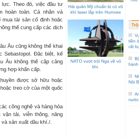
 lực. Theo đó, việc đầu tư
Hải quân Mỹ chuẩn bị có vũ
m hoàn toàn. Cá nhân và
khí laser lắp trên Humvee
 mua tài sản cố định hoặc
Trộ
hông thể cung cấp các dịch
Vụ
tiền
châu Âu cũng không thể khai
rất b
c Sebastopol. Đặc biệt, kể
B
NATO vượt trội Nga về vũ
âu Âu không thể cập cảng
hành 
khí.
ờng hợp khẩn cấp.
Nh
 thuyền được sở hữu hoặc
Nội B
 hoặc treo cờ của một quốc
A
nước
các công nghệ và hàng hóa
 vận tải, viễn thông, năng
 và sản xuất dầu khí./.