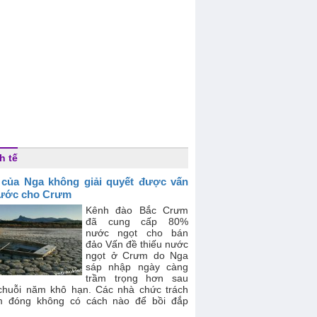
h tế
 của Nga không giải quyết được vấn
ước cho Crưm
Kênh đào Bắc Crưm
đã cung cấp 80%
nước ngọt cho bán
đảo Vấn đề thiếu nước
ngọt ở Crưm do Nga
sáp nhập ngày càng
trầm trọng hơn sau
chuỗi năm khô hạn. Các nhà chức trách
m đóng không có cách nào để bồi đắp
.