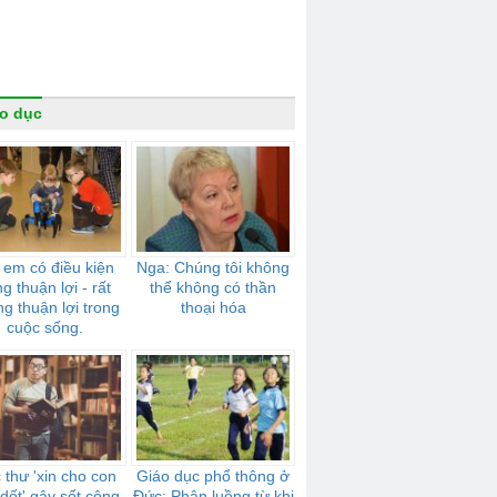
o dục
 em có điều kiện
Nga: Chúng tôi không
g thuận lợi - rất
thể không có thần
g thuận lợi trong
thoại hóa
cuộc sống.
 thư 'xin cho con
Giáo dục phổ thông ở
dốt' gây sốt cộng
Đức: Phân luồng từ khi