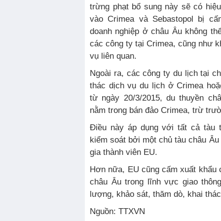
trừng phạt bổ sung này sẽ có hiệu
vào Crimea và Sebastopol bị cấ
doanh nghiệp ở châu Âu không thể
các công ty tại Crimea, cũng như k
vụ liên quan.
Ngoài ra, các công ty du lịch tại 
thác dịch vụ du lịch ở Crimea hoặ
từ ngày 20/3/2015, du thuyền ch
nằm trong bán đảo Crimea, trừ trư
Điều này áp dụng với tất cả tàu
kiểm soát bởi một chủ tàu châu Âu
gia thành viên EU.
Hơn nữa, EU cũng cấm xuất khẩu 
châu Âu trong lĩnh vực giao thông
lượng, khảo sát, thăm dò, khai thác
Nguồn: TTXVN