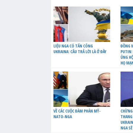
LIỆU NGA CÓ TẤN CÔNG
ĐỒNG M
UKRAINA: CÂU TRẢ LỜI LÀ Ở ĐÂY
PUTIN:
ỦNG HỘ
HỌ MẠ
VỀ CÁC CUỘC ĐÀM PHÁN MỸ-
CHỪNG
NATO-NGA
THANG 
UKRAIN
NGA SẼ