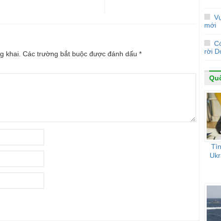
Vụ
mới
C
rời 
g khai.
Các trường bắt buộc được đánh dấu
*
Quố
Tìn
Ukr