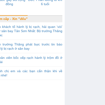
đồng
6 tuổi
m cắp - Xin "đểu"
 khách tố hành lý bị rạch, hải quan ‘vòi’
 ở sân bay Tân Sơn Nhất: Bộ trưởng Thăng
ực
ộ trưởng Thăng phát bực trước tin báo
lý bị rạch ở sân bay
ân viên bốc xếp rạch hành lý trộm đồ ở
ài
nh chị em và các bạn cẩn thận khi về
 nhé!