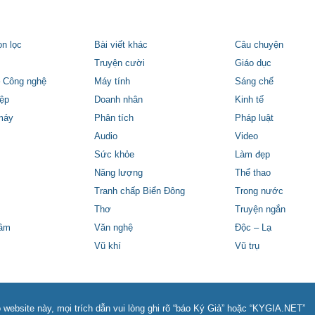
ọn lọc
Bài viết khác
Câu chuyện
Truyện cười
Giáo dục
 Công nghệ
Máy tính
Sáng chế
ệp
Doanh nhân
Kinh tế
máy
Phân tích
Pháp luật
Audio
Video
Sức khỏe
Làm đẹp
Năng lượng
Thể thao
Tranh chấp Biển Đông
Trong nước
Thơ
Truyện ngắn
tâm
Văn nghệ
Độc – Lạ
Vũ khí
Vũ trụ
 website này, mọi trích dẫn vui lòng ghi rõ “báo Ký Giả” hoặc “KYGIA.NET”