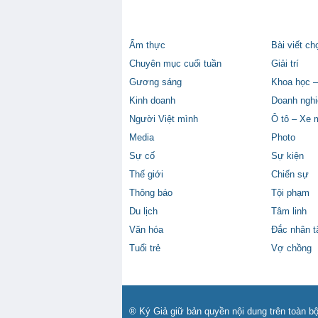
Ẩm thực
Bài viết ch
Chuyên mục cuối tuần
Giải trí
Gương sáng
Khoa học –
Kinh doanh
Doanh nghi
Người Việt mình
Ô tô – Xe 
Media
Photo
Sự cố
Sự kiện
Thế giới
Chiến sự
Thông báo
Tội phạm
Du lịch
Tâm linh
Văn hóa
Đắc nhân 
Tuổi trẻ
Vợ chồng
® Ký Giả giữ bản quyền nội dung trên toàn bộ