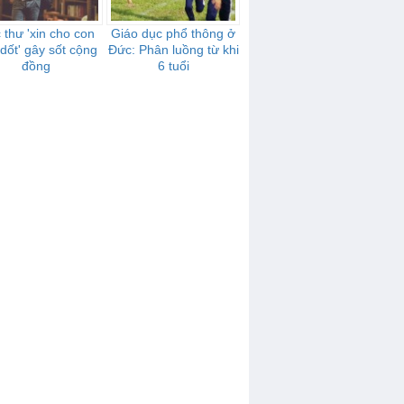
 thư 'xin cho con
Giáo dục phổ thông ở
dốt' gây sốt cộng
Đức: Phân luồng từ khi
đồng
6 tuổi