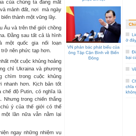
a của chúng ta đang mất
 và mảnh đất, nơi mà ngày
biến thành một vũng lầy.
Chi
 Âu và trên thế giới chồng
Li
a. Đằng sau tất cả là hình
ở đâ
à một quốc gia nổi loạn
VN phản bác phát biểu của
ả trở nên phức tạp hơn.
Đi
ông Tập Cận Bình về Biển
bại 
Đông
t nhất một cuộc khủng hoảng
ông chỉ Ukraina và phương
V
 chìm trong cuộc khủng
C
ơi nhanh hơn. Kịch bản tốt
chĩa 
 chế độ Putin, có nghĩa là
không
a. Nhưng trong chiến thắng
chú ý của thế giới có thể
một lần nữa vẫn nằm lại
 hiện ngay những nhiệm vụ