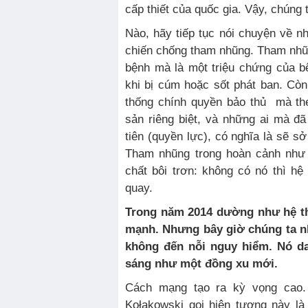
cấp thiết của quốc gia. Vậy, chúng 
Nào, hãy tiếp tục nói chuyện về 
chiến chống tham nhũng. Tham nhũ
bệnh mà là một triệu chứng của b
khi bị cúm hoặc sốt phát ban. Cò
thống chính quyền bảo thủ mà the
sản riêng biệt, và những ai mà đ
tiên (quyền lực), có nghĩa là sẽ sở
Tham nhũng trong hoàn cảnh như 
chất bôi trơn: không có nó thì h
quay.
Trong năm 2014 dường như hệ th
mạnh. Nhưng bây giờ chúng ta n
không đến nỗi nguy hiểm. Nó dai
sáng như một đồng xu mới.
Cách mạng tạo ra kỳ vọng cao. 
Kołakowski gọi hiện tượng này là