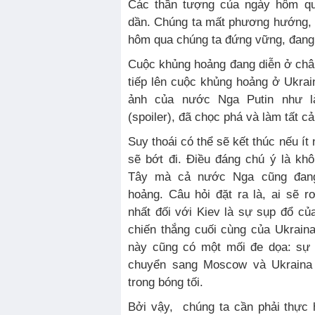
Các thần tượng của ngày hôm qu
dần. Chúng ta mất phương hướng,
hôm qua chúng ta đứng vững, đang 
Cuộc khủng hoảng đang diễn ở châu
tiếp lên cuộc khủng hoảng ở Ukrain
ảnh của nước Nga Putin như l
(spoiler), đã chọc phá và làm tất c
Suy thoái có thể sẽ kết thúc nếu í
sẽ bớt đi. Điều đáng chú ý là kh
Tây mà cả nước Nga cũng đang
hoảng. Câu hỏi đặt ra là, ai sẽ r
nhất đối với Kiev là sự sụp đổ của
chiến thắng cuối cùng của Ukrain
này cũng có một mối đe dọa: sự 
chuyển sang Moscow và Ukraina 
trong bóng tối.
Bởi vậy, chúng ta cần phải thực