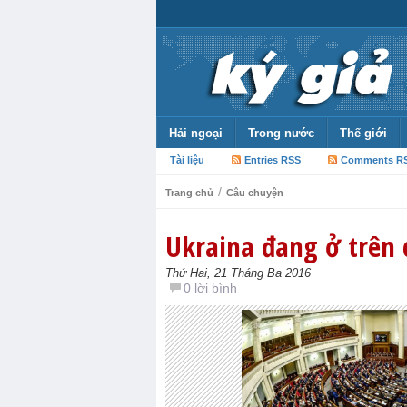
Hải ngoại
Trong nước
Thế giới
Tài liệu
Entries RSS
Comments R
/
Trang chủ
Câu chuyện
Ukraina đang ở trên 
Thứ Hai, 21 Tháng Ba 2016
0 lời bình