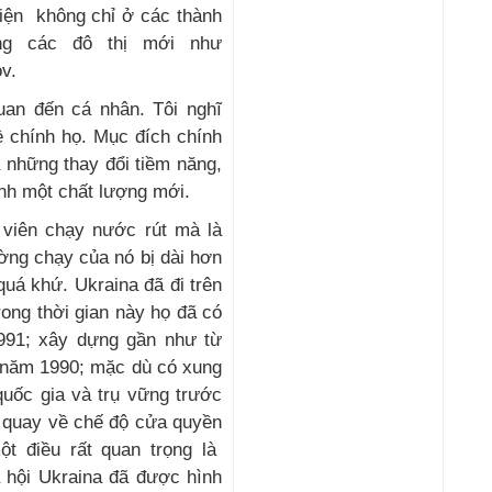
hiện không chỉ ở các thành
ng các đô thị mới như
v.
quan đến cá nhân. Tôi nghĩ
ề chính họ. Mục đích chính
 những thay đổi tiềm năng,
ành một chất lượng mới.
 viên chạy nước rút mà là
ờng chạy của nó bị dài hơn
quá khứ. Ukraina đã đi trên
ong thời gian này họ đã có
1991; xây dựng gần như từ
 năm 1990; mặc dù có xung
quốc gia và trụ vững trước
 quay về chế độ cửa quyền
t điều rất quan trọng là
 hội Ukraina đã được hình