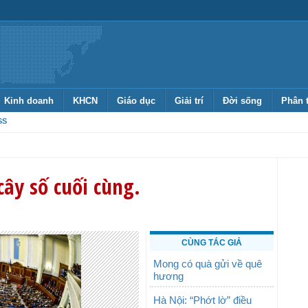
Kinh doanh
KHCN
Giáo dục
Giải trí
Đời sống
Phân 
SS
cây số cuối cùng.
CÙNG TÁC GIẢ
Mong có quà gửi về quê
hương
Hà Nội: “Phớt lờ” điều