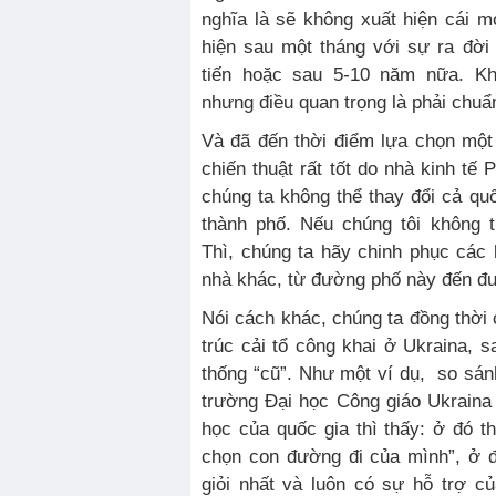
nghĩa là sẽ không xuất hiện cái m
hiện sau một tháng với sự ra đời
tiến hoặc sau 5-10 năm nữa. Kh
nhưng điều quan trọng là phải chuẩn
Và đã đến thời điểm lựa chọn một
chiến thuật rất tốt do nhà kinh tế
chúng ta không thể thay đổi cả quố
thành phố. Nếu chúng tôi không 
Thì, chúng ta hãy chinh phục các
nhà khác, từ đường phố này đến đ
Nói cách khác, chúng ta đồng thời
trúc cải tổ công khai ở Ukraina, 
thống “cũ”. Như một ví dụ, so sá
trường Đại học Công giáo Ukraina 
học của quốc gia thì thấy: ở đó t
chọn con đường đi của mình”, ở đ
giỏi nhất và luôn có sự hỗ trợ c