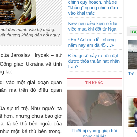
chỉnh quy hoạch, nhà xe
“khủng” ngang nhiên đưa
vào khai thác
Kiev nêu điều kiện nối lại
việc mua khí đốt từ Nga
một đòn mạnh vào hệ thống.
Tru
vết thương không đến nỗi nguy
«Em! Anh xin lỗi, nhưng
năm nay em đã 45 …»
Điều gì sẽ xảy ra nếu đạt
được thỏa thuận hạt nhân
 Công giáo Ukraina về tình
Iran?
g lai:
Trôi
đi vào một giai đoạn quan
TIN KHÁC
hăn mà trên đó điều quan
ủa sự trì trệ. Như người ta
 tệ hơn, nhưng chưa bao giờ
ai là kẻ thù bên ngoài của
Thiết bị cyborg giúp hồi
 như một kẻ thù bên trong.
phục chi liệt