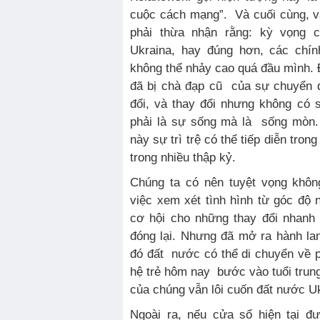
cuộc cách mạng”. Và cuối cùng, v
phải thừa nhận rằng: kỳ vọng c
Ukraina, hay đúng hơn, các chín
không thể nhảy cao quá đầu mình. 
đã bị chà đạp cũ của sự chuyển 
đổi, và thay đổi nhưng không có
phải là sự sống mà là sống mòn. 
này sự trì trệ có thể tiếp diễn tron
trong nhiều thập kỷ.
Chúng ta có nên tuyệt vọng khôn
việc xem xét tình hình từ góc độ
cơ hội cho những thay đổi nhanh
đóng lại. Nhưng đã mở ra hành la
đó đất nước có thể di chuyển về 
hệ trẻ hôm nay bước vào tuổi trung
của chúng vẫn lôi cuốn đất nước U
Ngoài ra, nếu cửa sổ hiện tại đ