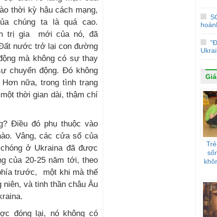
ào thời kỳ hậu cách mạng,
S
ủa chúng ta là quá cao.
hoành
h trị gia mới của nó, đã
"
Đất nước trở lại con đường
Ukrai
động mà không có sự thay
 sự chuyển động. Đó không
Giá
Hơn nữa, trong tình trạng
g một thời gian dài, thậm chí
g? Điều đó phụ thuộc vào
 nào. Vâng, các cửa sổ của
Trẻ
 chóng ở Ukraina đã được
sốn
ng của 20-25 năm tới, theo
khôn
phía trước, một khi mà thế
 niên, và tinh thần châu Âu
kraina.
ược đóng lại, nó không có