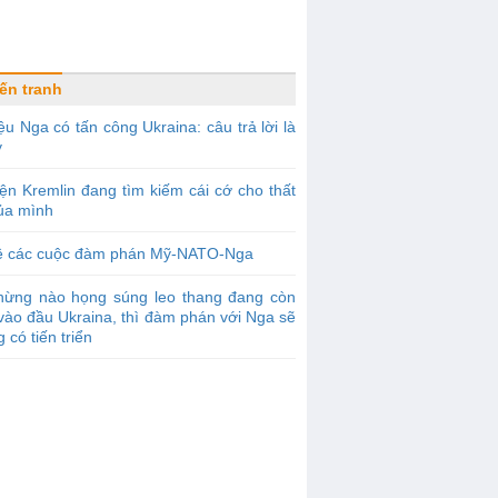
ến tranh
ệu Nga có tấn công Ukraina: câu trả lời là
y
ện Kremlin đang tìm kiếm cái cớ cho thất
của mình
ề các cuộc đàm phán Mỹ-NATO-Nga
hừng nào họng súng leo thang đang còn
vào đầu Ukraina, thì đàm phán với Nga sẽ
 có tiến triển