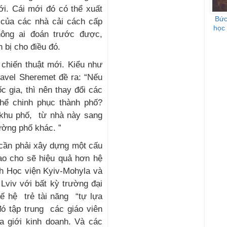
ới. Cái mới đó có thể xuất
Bức
 của các nhà cải cách cấp
học 
ông ai đoán trước được,
 bị cho điều đó.
 chiến thuật mới. Kiểu như
 Pavel Sheremet đề ra: “Nếu
c gia, thì nên thay đổi các
thể chinh phục thành phố?
 khu phố, từ nhà này sang
ường phố khác. ”
 cần phải xây dựng một cấu
sao cho sẽ hiệu quả hơn hệ
nh Học viện Kyiv-Mohyla và
Lviv với bất kỳ trường đại
hế hệ trẻ tài năng “tự lựa
ó tập trung các giáo viên
ủa giới kinh doanh. Và các