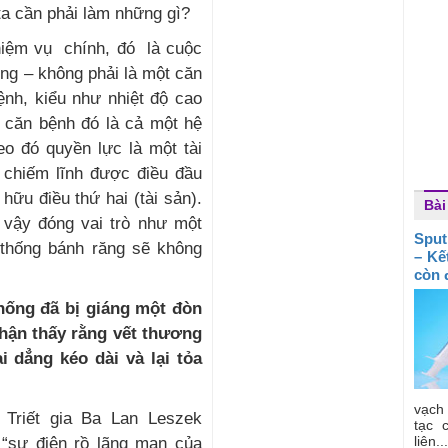
ta cần phải làm những gì?
nhiệm vụ chính, đó là cuộc
ng – không phải là một căn
ệnh, kiểu như nhiệt độ cao
n căn bệnh đó là cả một hệ
o đó quyền lực là một tài
ã chiếm lĩnh được điều đầu
 hữu điều thứ hai (tài sản).
Bài
vậy đóng vai trò như một
Sput
ệ thống bánh răng sẽ không
– Kế
còn 
ống đã bị giáng một đòn
hận thấy rằng vết thương
 dẳng kéo dài và lại tỏa
vạch
Triết gia Ba Lan Leszek
tạc 
liên...
 “sự điên rồ lãng mạn của