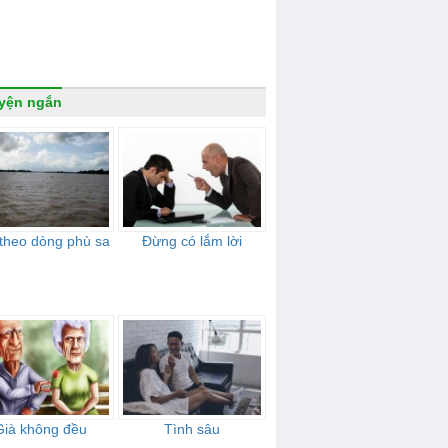
yện ngắn
 theo dòng phù sa
Đừng có lắm lời
Già không đều
Tình sâu