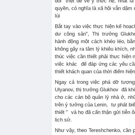
đổi triệt để về ý thức hệ, nhất l
quyền, có nghĩa là xã hội vẫn dậm c
lùi
Bắt tay vào việc thực hiện kế hoạ
dư cộng sản”, Thị trưởng Glukh
hành động một cách khéo léo, b
không gây ra tâm lý khiêu khích, n
thúc việc cần thiết phải thực hiện
việc khác để đáp ứng các yêu cầ
thiết khách quan của thời điểm hiện 
Ngay cả trong việc phá dỡ tượng
Ulyanov, thị trưởng Glukhov đã kh
cho các cán bộ quản lý nhà ở, nh
trên ý tưởng của Lenin, tự phát bi
thiết ” và họ đã cẩn thận gửi tiễn 
lịch sử.
Như vậy, theo Tereshchenko, cần p