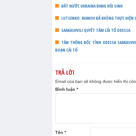
ĐẤT NƯỚC UKRAINA ĐANG HỒI SINH
LUTSENKO: AVAKOV ĐÃ KHÔNG THỰC HIỆN C
SAAKASHVILI QUYẾT TÂM CẢI TỔ ODESSA
TÂN THỐNG ĐỐC TỈNH ODESSA SAAKASHVI
ĐOẠN CẢI TỔ
TRẢ LỜI
Email của bạn sẽ không được hiển thị côn
Bình luận
*
Tên
*