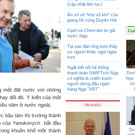
(cập nhật liên tục)
Ẩn số về “kho vũ khí” của
giang hồ vùng Duyên Hải
Opel và Chevrolet từ giã
Cu
nước Nga
Tại sao đàn ông luôn thấy
vợ người khác ngọt ngào
hơn
Ngắt kết nối hệ thống
thanh toán SWIFTvới Nga
Dan
có nghĩa là chiến tranh -
Nga:
người đứng đầu ngân
hộ
hàng Nga "VBT"
ng một đất nước với những
hay đổi đó. Ý kiến của một
iều năm ở nước ngoài.
TIN KHÁC
c bầu làm thị trưởng thành
ộ của Yanukovych bắt đầu
Qu
 trong khuôn khổ một thành
xích