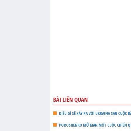
BÀI LIÊN QUAN
ĐIỀU GÌ SẼ XẢY RA VỚI UKRAINA SAU CUỘC 
POROSHENKO MỞ MÀN MỘT CUỘC CHIẾN Q