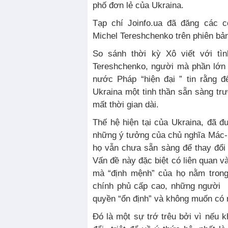
phố đơn lẻ của Ukraina.
Tạp chí Joinfo.ua đã đăng các
Michel Tereshchenko trên phiên bản
So sánh thời kỳ Xô viết với tình
Tereshchenko, người mà phần lớn 
nước Pháp “hiện đại ” tin rằng 
Ukraina một tinh thần sẵn sàng trư
mất thời gian dài.
Thế hệ hiện tại của Ukraina, đã đ
những ý tưởng của chủ nghĩa Mác-
họ vẫn chưa sẵn sàng để thay đổi
Vấn đề này đặc biệt có liên quan v
mà “định mệnh” của họ nằm tron
chính phủ cấp cao, những người 
quyền “ổn định” và không muốn có 
Đó là một sự trớ trêu bởi vì nếu