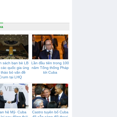
ba
h sách bạn bè LB
Lần đầu tiên trong 100
 các quốc gia ủng
năm Tổng thống Pháp
 tháo bỏ vấn đề
tới Cuba
Crưm tại LHQ
an hệ Mỹ- Cuba
Castro tuyên bố Cuba
 lại sau động thái
đã sẵn sàng đối thoại