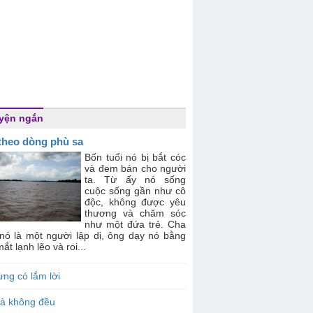
yện ngắn
 theo dòng phù sa
Bốn tuổi nó bị bắt cóc
và đem bán cho người
ta. Từ ấy nó sống
cuộc sống gần như cô
độc, không được yêu
thương và chăm sóc
như một đứa trẻ. Cha
 nó là một người lập dị, ông dạy nó bằng
ắt lạnh lẽo và roi...
ng có lắm lời
ià không đều