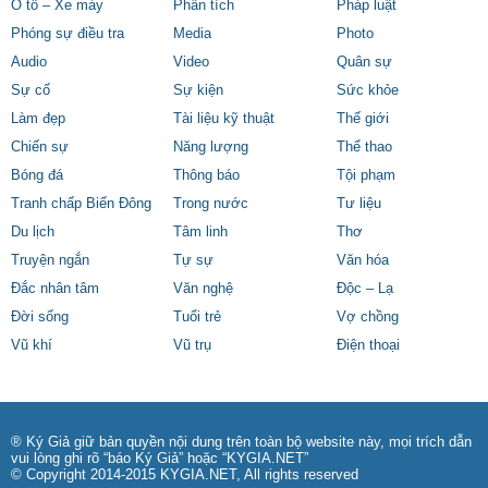
Ô tô – Xe máy
Phân tích
Pháp luật
Phóng sự điều tra
Media
Photo
Audio
Video
Quân sự
Sự cố
Sự kiện
Sức khỏe
Làm đẹp
Tài liệu kỹ thuật
Thế giới
Chiến sự
Năng lượng
Thể thao
Bóng đá
Thông báo
Tội phạm
Tranh chấp Biển Đông
Trong nước
Tư liệu
Du lịch
Tâm linh
Thơ
Truyện ngắn
Tự sự
Văn hóa
Đắc nhân tâm
Văn nghệ
Độc – Lạ
Đời sống
Tuổi trẻ
Vợ chồng
Vũ khí
Vũ trụ
Điện thoại
® Ký Giả giữ bản quyền nội dung trên toàn bộ website này, mọi trích dẫn
vui lòng ghi rõ “báo Ký Giả” hoặc “KYGIA.NET”
© Copyright 2014-2015 KYGIA.NET, All rights reserved