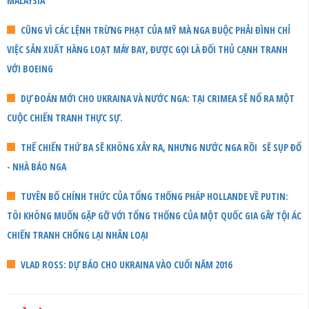
MALAYSIA
CŨNG VÌ CÁC LỆNH TRỪNG PHẠT CỦA MỸ MÀ NGA BUỘC PHẢI ĐÌNH CHỈ
VIỆC SẢN XUẤT HÀNG LOẠT MÁY BAY, ĐƯỢC GỌI LÀ ĐỐI THỦ CẠNH TRANH
VỚI BOEING
DỰ ĐOÁN MỚI CHO UKRAINA VÀ NƯỚC NGA: TẠI CRIMEA SẼ NỔ RA MỘT
CUỘC CHIẾN TRANH THỰC SỰ.
THẾ CHIẾN THỨ BA SẼ KHÔNG XẢY RA, NHƯNG NƯỚC NGA RỒI SẼ SỤP ĐỔ
- NHÀ BÁO NGA
TUYÊN BỐ CHÍNH THỨC CỦA TỔNG THỐNG PHÁP HOLLANDE VỀ PUTIN:
TÔI KHÔNG MUỐN GẶP GỠ VỚI TỔNG THỐNG CỦA MỘT QUỐC GIA GÂY TỘI ÁC
CHIẾN TRANH CHỐNG LẠI NHÂN LOẠI
VLAD ROSS: DỰ BÁO CHO UKRAINA VÀO CUỐI NĂM 2016