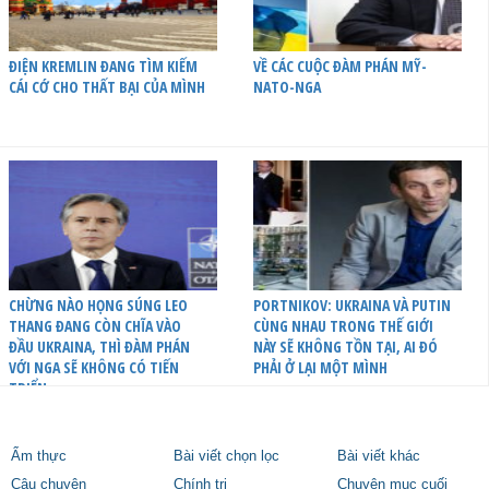
ĐIỆN KREMLIN ĐANG TÌM KIẾM
VỀ CÁC CUỘC ĐÀM PHÁN MỸ-
CÁI CỚ CHO THẤT BẠI CỦA MÌNH
NATO-NGA
CHỪNG NÀO HỌNG SÚNG LEO
PORTNIKOV: UKRAINA VÀ PUTIN
THANG ĐANG CÒN CHĨA VÀO
CÙNG NHAU TRONG THẾ GIỚI
ĐẦU UKRAINA, THÌ ĐÀM PHÁN
NÀY SẼ KHÔNG TỒN TẠI, AI ĐÓ
VỚI NGA SẼ KHÔNG CÓ TIẾN
PHẢI Ở LẠI MỘT MÌNH
TRIỂN
Ẩm thực
Bài viết chọn lọc
Bài viết khác
Câu chuyện
Chính trị
Chuyên mục cuối