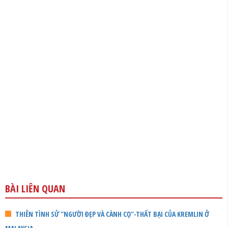
BÀI LIÊN QUAN
THIÊN TÌNH SỬ "NGƯỜI ĐẸP VÀ CÀNH CỌ"-THẤT BẠI CỦA KREMLIN Ở