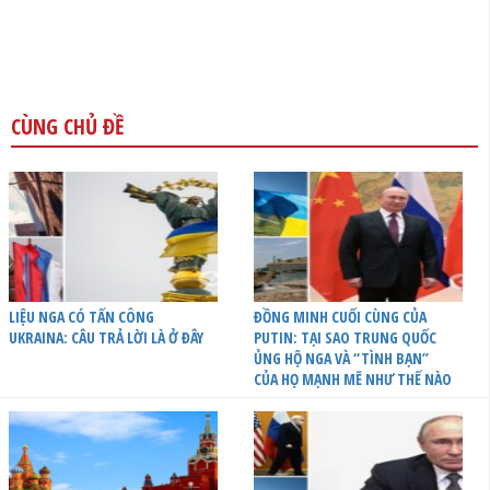
CÙNG CHỦ ĐỀ
LIỆU NGA CÓ TẤN CÔNG
ĐỒNG MINH CUỐI CÙNG CỦA
UKRAINA: CÂU TRẢ LỜI LÀ Ở ĐÂY
PUTIN: TẠI SAO TRUNG QUỐC
ỦNG HỘ NGA VÀ “TÌNH BẠN”
CỦA HỌ MẠNH MẼ NHƯ THẾ NÀO