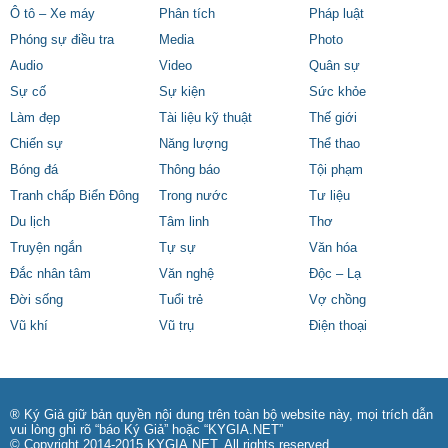
Ô tô – Xe máy
Phân tích
Pháp luật
Phóng sự điều tra
Media
Photo
Audio
Video
Quân sự
Sự cố
Sự kiện
Sức khỏe
Làm đẹp
Tài liệu kỹ thuật
Thế giới
Chiến sự
Năng lượng
Thể thao
Bóng đá
Thông báo
Tội phạm
Tranh chấp Biển Đông
Trong nước
Tư liệu
Du lịch
Tâm linh
Thơ
Truyện ngắn
Tự sự
Văn hóa
Đắc nhân tâm
Văn nghệ
Độc – Lạ
Đời sống
Tuổi trẻ
Vợ chồng
Vũ khí
Vũ trụ
Điện thoại
® Ký Giả giữ bản quyền nội dung trên toàn bộ website này, mọi trích dẫn
vui lòng ghi rõ “báo Ký Giả” hoặc “KYGIA.NET”
© Copyright 2014-2015 KYGIA.NET, All rights reserved