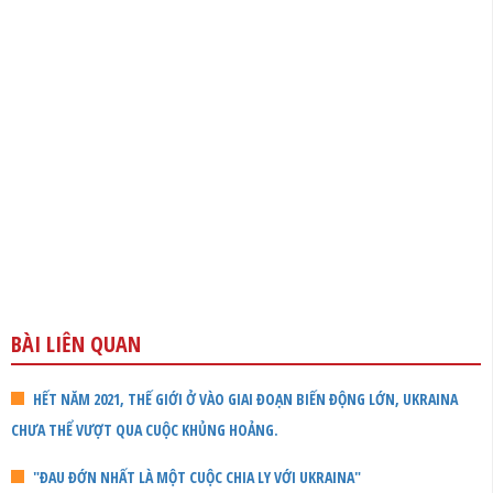
BÀI LIÊN QUAN
HẾT NĂM 2021, THẾ GIỚI Ở VÀO GIAI ĐOẠN BIẾN ĐỘNG LỚN, UKRAINA
CHƯA THỂ VƯỢT QUA CUỘC KHỦNG HOẢNG.
"ĐAU ĐỚN NHẤT LÀ MỘT CUỘC CHIA LY VỚI UKRAINA"