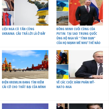
LIỆU NGA CÓ TẤN CÔNG
ĐỒNG MINH CUỐI CÙNG CỦA
UKRAINA: CÂU TRẢ LỜI LÀ Ở ĐÂY
PUTIN: TẠI SAO TRUNG QUỐC
ỦNG HỘ NGA VÀ “TÌNH BẠN”
CỦA HỌ MẠNH MẼ NHƯ THẾ NÀO
ĐIỆN KREMLIN ĐANG TÌM KIẾM
VỀ CÁC CUỘC ĐÀM PHÁN MỸ-
CÁI CỚ CHO THẤT BẠI CỦA MÌNH
NATO-NGA