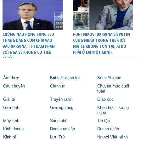
CHỪNG NÀO HỌNG SÚNG LEO
PORTNIKOV: UKRAINA VÀ PUTIN
THANG ĐANG CÒN CHĨA VÀO
CÙNG NHAU TRONG THẾ GIỚI
ĐẦU UKRAINA, THÌ ĐÀM PHÁN
NÀY SẼ KHÔNG TỒN TẠI, AI ĐÓ
VỚI NGA SẼ KHÔNG CÓ TIẾN
PHẢI Ở LẠI MỘT MÌNH
TRIỂN
Ẩm thực
Bài viết chọn lọc
Bài viết khác
Câu chuyện
Chính trị
Chuyên mục cuối
tuần
Giải trí
Truyện cười
Giáo dục
Giới tính
Gương sáng
Khoa học – Công
nghệ
Máy tính
Sáng chế
Tin tặc
Kinh doanh
Doanh nghiệp
Doanh nhân
Kinh tế
Lưu Trữ
Người Việt mình