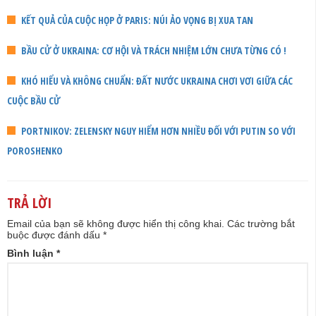
KẾT QUẢ CỦA CUỘC HỌP Ở PARIS: NÚI ẢO VỌNG BỊ XUA TAN
BẦU CỬ Ở UKRAINA: CƠ HỘI VÀ TRÁCH NHIỆM LỚN CHƯA TỪNG CÓ !
KHÓ HIỂU VÀ KHÔNG CHUẨN: ĐẤT NƯỚC UKRAINA CHƠI VƠI GIỮA CÁC
CUỘC BẦU CỬ
PORTNIKOV: ZELENSKY NGUY HIỂM HƠN NHIỀU ĐỐI VỚI PUTIN SO VỚI
POROSHENKO
TRẢ LỜI
Email của bạn sẽ không được hiển thị công khai.
Các trường bắt
buộc được đánh dấu
*
Bình luận
*