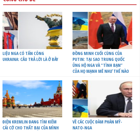
LIỆU NGA CÓ TẤN CÔNG
ĐỒNG MINH CUỐI CÙNG CỦA
UKRAINA: CÂU TRẢ LỜI LÀ Ở ĐÂY
PUTIN: TẠI SAO TRUNG QUỐC
ỦNG HỘ NGA VÀ “TÌNH BẠN”
CỦA HỌ MẠNH MẼ NHƯ THẾ NÀO
ĐIỆN KREMLIN ĐANG TÌM KIẾM
VỀ CÁC CUỘC ĐÀM PHÁN MỸ-
CÁI CỚ CHO THẤT BẠI CỦA MÌNH
NATO-NGA