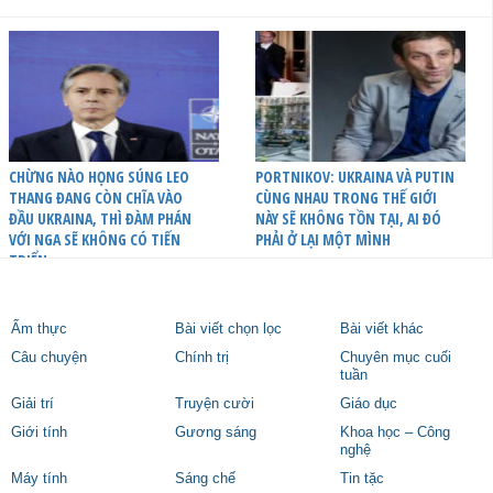
CHỪNG NÀO HỌNG SÚNG LEO
PORTNIKOV: UKRAINA VÀ PUTIN
THANG ĐANG CÒN CHĨA VÀO
CÙNG NHAU TRONG THẾ GIỚI
ĐẦU UKRAINA, THÌ ĐÀM PHÁN
NÀY SẼ KHÔNG TỒN TẠI, AI ĐÓ
VỚI NGA SẼ KHÔNG CÓ TIẾN
PHẢI Ở LẠI MỘT MÌNH
TRIỂN
Ẩm thực
Bài viết chọn lọc
Bài viết khác
Câu chuyện
Chính trị
Chuyên mục cuối
tuần
Giải trí
Truyện cười
Giáo dục
Giới tính
Gương sáng
Khoa học – Công
nghệ
Máy tính
Sáng chế
Tin tặc