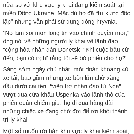
nửa so với khu vực ly khai đang kiểm soát tại
miền Đông Ukraine. Mặc dù họ đã “tự xưng độc
lập” nhưng vẫn phải sử dụng đồng hryvnia.
“Nó làm xói mòn lòng tin vào chính quyền mới,”
ông nói về những người ly khai về lãnh đạo
“cộng hòa nhân dân Donetsk “Khi cuộc bầu cử
đến, bạn có nghĩ rằng tôi sẽ bỏ phiếu cho họ?”
Sáng sớm ngày chủ nhật, một đoàn khoảng 40
xe tải, bao gồm những xe bồn lớn chở xăng
dầu dưới cái tên “viện trợ nhân đạo từ Nga”
vượt qua cửa khẩu Uspenka vào lãnh thổ của
phiến quân chiếm giữ, họ đi qua hàng dài
những chiếc xe đang chờ đợi để rời khỏi thành
trì ly khai.
Một số muốn rời hẳn khu vực ly khai kiểm soát,