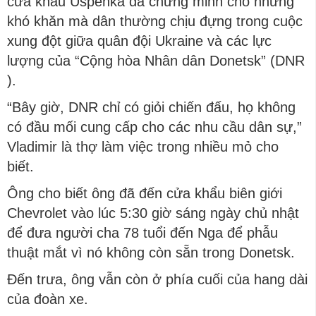
cửa khẩu Uspenka đã chứng minh cho những
khó khăn mà dân thường chịu đựng trong cuộc
xung đột giữa quân đội Ukraine và các lực
lượng của “Cộng hòa Nhân dân Donetsk” (DNR
).
“Bây giờ, DNR chỉ có giỏi chiến đấu, họ không
có đầu mối cung cấp cho các nhu cầu dân sự,”
Vladimir là thợ làm việc trong nhiều mỏ cho
biết.
Ông cho biết ông đã đến cửa khẩu biên giới
Chevrolet vào lúc 5:30 giờ sáng ngày chủ nhật
để đưa người cha 78 tuổi đến Nga để phẫu
thuật mắt vì nó không còn sẵn trong Donetsk.
Đến trưa, ông vẫn còn ở phía cuối của hang dài
của đoàn xe.