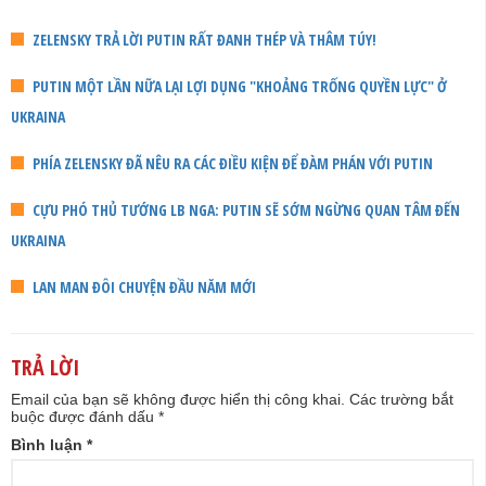
ZELENSKY TRẢ LỜI PUTIN RẤT ĐANH THÉP VÀ THÂM TÚY!
PUTIN MỘT LẦN NỮA LẠI LỢI DỤNG "KHOẢNG TRỐNG QUYỀN LỰC" Ở
UKRAINA
PHÍA ZELENSKY ĐÃ NÊU RA CÁC ĐIỀU KIỆN ĐỂ ĐÀM PHÁN VỚI PUTIN
CỰU PHÓ THỦ TƯỚNG LB NGA: PUTIN SẼ SỚM NGỪNG QUAN TÂM ĐẾN
UKRAINA
LAN MAN ĐÔI CHUYỆN ĐẦU NĂM MỚI
TRẢ LỜI
Email của bạn sẽ không được hiển thị công khai.
Các trường bắt
buộc được đánh dấu
*
Bình luận
*