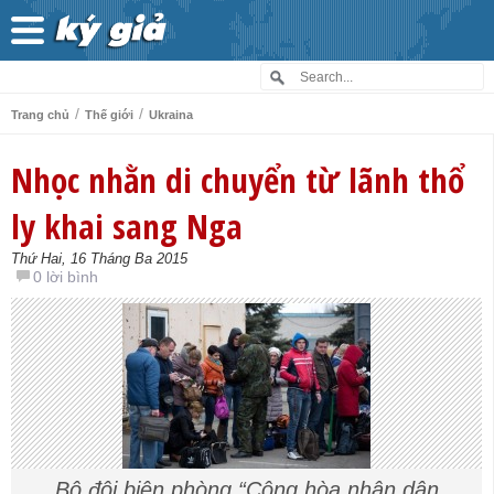
/
/
Trang chủ
Thế giới
Ukraina
Nhọc nhằn di chuyển từ lãnh thổ
ly khai sang Nga
Thứ Hai, 16 Tháng Ba 2015
0 lời bình
Bộ đội biên phòng “Cộng hòa nhân dân