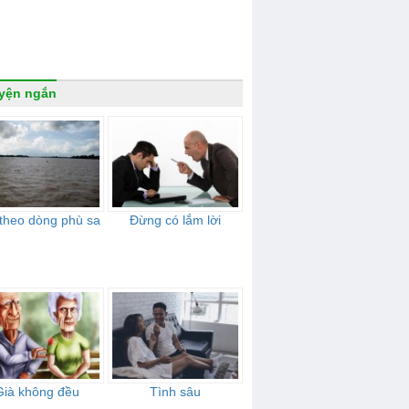
yện ngắn
 theo dòng phù sa
Đừng có lắm lời
Già không đều
Tình sâu