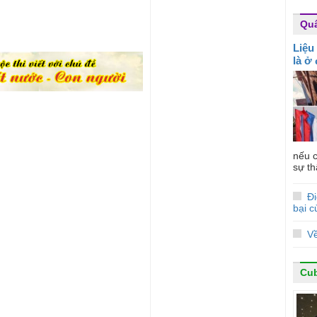
Qu
Liệu
là ở
nếu c
sự th
Đi
bại 
V
Cu