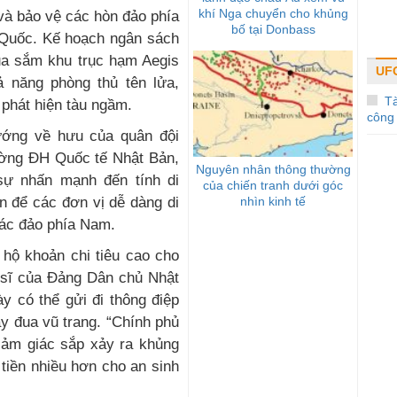
khí Nga chuyển cho khủng
và bảo vệ các hòn đảo phía
bố tại Donbass
 Quốc. Kế hoạch ngân sách
a sắm khu trục hạm Aegis
UF
hả năng phòng thủ tên lửa,
T
ị phát hiện tàu ngầm.
công
ướng về hưu của quân đội
rường ĐH Quốc tế Nhật Bản,
Nguyên nhân thông thường
 sự nhấn mạnh đến tính di
của chiến tranh dưới góc
nhìn kinh tế
ện để các đơn vị dễ dàng di
các đảo phía Nam.
 hộ khoản chi tiêu cao cho
 sĩ của Đảng Dân chủ Nhật
ày có thể gửi đi thông điệp
y đua vũ trang. “Chính phủ
cảm giác sắp xảy ra khủng
 tiền nhiều hơn cho an sinh