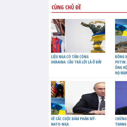
CÙNG CHỦ ĐỀ
LIỆU NGA CÓ TẤN CÔNG
ĐỒNG M
UKRAINA: CÂU TRẢ LỜI LÀ Ở ĐÂY
PUTIN:
ỦNG HỘ
HỌ MẠ
VỀ CÁC CUỘC ĐÀM PHÁN MỸ-
CHỪNG
NATO-NGA
THANG 