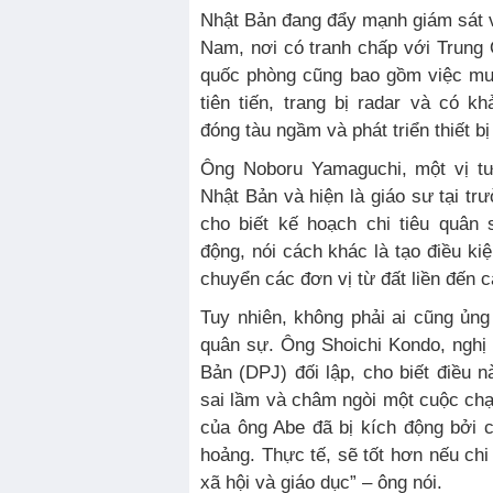
Nhật Bản đang đẩy mạnh giám sát 
Nam, nơi có tranh chấp với Trung
quốc phòng cũng bao gồm việc mu
tiên tiến, trang bị radar và có k
đóng tàu ngầm và phát triển thiết b
Ông Noboru Yamaguchi, một vị t
Nhật Bản và hiện là giáo sư tại t
cho biết kế hoạch chi tiêu quân
động, nói cách khác là tạo điều ki
chuyển các đơn vị từ đất liền đến 
Tuy nhiên, không phải ai cũng ủng
quân sự. Ông Shoichi Kondo, nghị
Bản (DPJ) đối lập, cho biết điều n
sai lầm và châm ngòi một cuộc chạ
của ông Abe đã bị kích động bởi 
hoảng. Thực tế, sẽ tốt hơn nếu chi
xã hội và giáo dục” – ông nói.