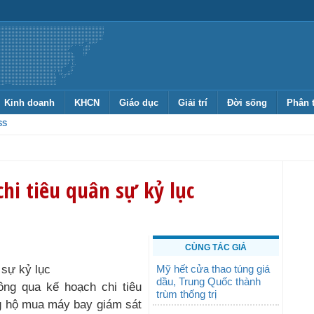
Kinh doanh
KHCN
Giáo dục
Giải trí
Đời sống
Phân 
SS
hi tiêu quân sự kỷ lục
CÙNG TÁC GIẢ
Mỹ hết cửa thao túng giá
dầu, Trung Quốc thành
trùm thống trị
ng hộ mua máy bay giám sát