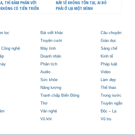
A, THÌ ĐÀM PHÁN VỚI
NÀY SẼ KHÔNG TỒN TẠI, AI ĐÓ
 KHÔNG CÓ TIẾN TRIỂN
PHẢI Ở LẠI MỘT MÌNH
ọn lọc
Bài viết khác
Câu chuyện
Truyện cười
Giáo dục
 Công nghệ
Máy tính
Sáng chế
ệp
Doanh nhân
Kinh tế
máy
Phân tích
Pháp luật
Audio
Video
Sức khỏe
Làm đẹp
Năng lượng
Thể thao
Tranh chấp Biển Đông
Trong nước
Thơ
Truyện ngắn
tâm
Văn nghệ
Độc – Lạ
Vũ khí
Vũ trụ