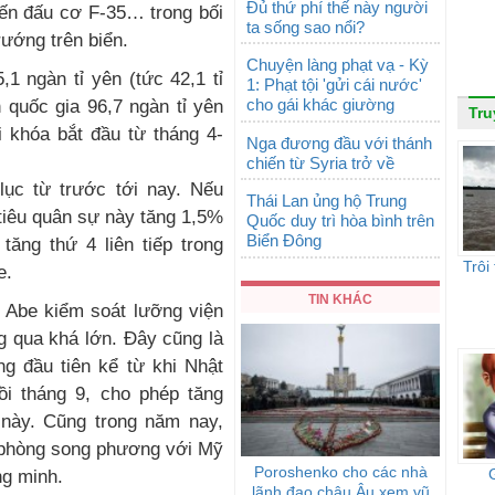
Đủ thứ phí thế này người
iến đấu cơ F-35… trong bối
ta sống sao nổi?
ướng trên biển.
Chuyện làng phạt vạ - Kỳ
,1 ngàn tỉ yên (tức 42,1 tỉ
1: Phạt tội 'gửi cái nước'
cho gái khác giường
 quốc gia 96,7 ngàn tỉ yên
Tru
i khóa bắt đầu từ tháng 4-
Nga đương đầu với thánh
chiến từ Syria trở về
ục từ trước tới nay. Nếu
Thái Lan ủng hộ Trung
tiêu quân sự này tăng 1,5%
Quốc duy trì hòa bình trên
Biển Đông
ăng thứ 4 liên tiếp trong
Trôi
e.
TIN KHÁC
 Abe kiểm soát lưỡng viện
g qua khá lớn. Đây cũng là
g đầu tiên kể từ khi Nhật
ồi tháng 9, cho phép tăng
này. Cũng trong năm nay,
 phòng song phương với Mỹ
Poroshenko cho các nhà
ng minh.
lãnh đạo châu Âu xem vũ