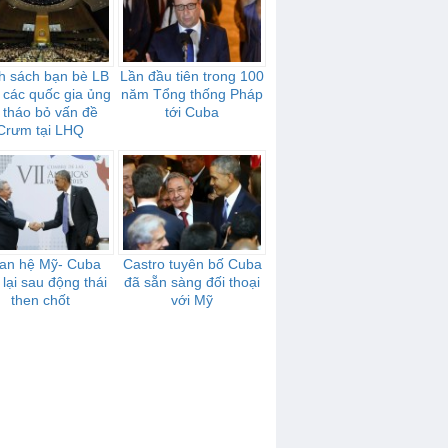
h sách bạn bè LB
Lần đầu tiên trong 100
 các quốc gia ủng
năm Tổng thống Pháp
 tháo bỏ vấn đề
tới Cuba
Crưm tại LHQ
an hệ Mỹ- Cuba
Castro tuyên bố Cuba
 lại sau động thái
đã sẵn sàng đối thoại
then chốt
với Mỹ