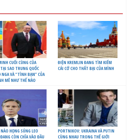
INH CUỐI CÙNG CỦA
ĐIỆN KREMLIN ĐANG TÌM KIẾM
 TẠI SAO TRUNG QUỐC
CÁI CỚ CHO THẤT BẠI CỦA MÌNH
 NGA VÀ “TÌNH BẠN” CỦA
NH MẼ NHƯ THẾ NÀO
 NÀO HỌNG SÚNG LEO
PORTNIKOV: UKRAINA VÀ PUTIN
ĐANG CÒN CHĨA VÀO ĐẦU
CÙNG NHAU TRONG THẾ GIỚI