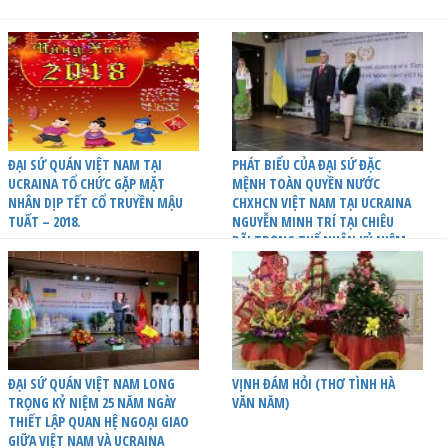
ĐẠI SỨ QUÁN VIỆT NAM TẠI
PHÁT BIỂU CỦA ĐẠI SỨ ĐẶC
UCRAINA TỔ CHỨC GẶP MẶT
MỆNH TOÀN QUYỀN NƯỚC
NHÂN DỊP TẾT CỔ TRUYỀN MẬU
CHXHCN VIỆT NAM TẠI UCRAINA
TUẤT – 2018.
NGUYỄN MINH TRÍ TẠI CHIÊU
ĐÃI TRỌNG THỂ NHÂN KỶ NIỆM
25 NĂM THIẾT LẬP QUAN HỆ
NGOẠI GIAO GIỮA VIỆT NAM VÀ
UCRAINA
ĐẠI SỨ QUÁN VIỆT NAM LONG
VỊNH ĐÁM HỎI (THƠ TÌNH HÀ
TRỌNG KỶ NIỆM 25 NĂM NGÀY
VĂN NĂM)
THIẾT LẬP QUAN HỆ NGOẠI GIAO
GIỮA VIỆT NAM VÀ UCRAINA