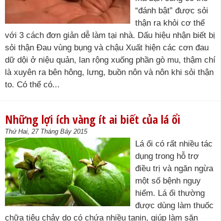
“đánh bật” được sỏi
thận ra khỏi cơ thể
với 3 cách đơn giản dễ làm tại nhà. Dấu hiệu nhận biết bị
sỏi thận Đau vùng bụng và chậu Xuất hiện các cơn đau
dữ dội ở niệu quản, lan rộng xuống phần gò mu, thậm chí
là xuyên ra bên hông, lưng, buồn nôn và nôn khi sỏi thận
to. Có thể có...
Những lợi ích vàng ít ai biết của lá ổi
Thứ Hai, 27 Tháng Bảy 2015
Lá ổi có rất nhiều tác
dụng trong hỗ trợ
điều trị và ngăn ngừa
một số bệnh nguy
hiểm. Lá ổi thường
được dùng làm thuốc
chữa tiêu chảy do có chứa nhiều tanin, giúp làm săn