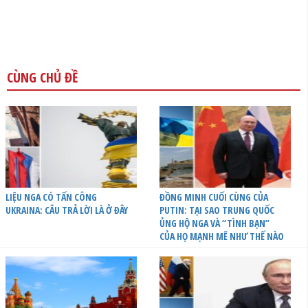
CÙNG CHỦ ĐỀ
LIỆU NGA CÓ TẤN CÔNG
ĐỒNG MINH CUỐI CÙNG CỦA
UKRAINA: CÂU TRẢ LỜI LÀ Ở ĐÂY
PUTIN: TẠI SAO TRUNG QUỐC
ỦNG HỘ NGA VÀ “TÌNH BẠN”
CỦA HỌ MẠNH MẼ NHƯ THẾ NÀO