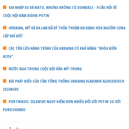
GIA NHẬP EU VÀ NATO, NHƯNG KHÔNG CÓ DONBASS - 9 CÂU HỎI VỀ
CUỘC HỘI ĐÀM BIDEN-PUTIN
UKRAINA, MỸ VÀ BA LAN ĐÃ KÝ THỎA THUẬN ĐA DẠNG HÓA NGUỒN CUNG
CẤP KHÍ ĐỐT
CÁC TÊN LỬA HÀNH TRÌNH CỦA UKRAINA CÓ KHẢ NĂNG "KHÓA BIỂN
AZOV"
NƯỚC NGA TRONG CUỘC ĐỐI ĐẦU MỸ-TRUNG
BÀI PHÁT BIỂU CỦA TÂN TỔNG THỐNG UKRAINA VLADIMIR ALEKSEIEVICH
ZELENSKY.
PORTNIKOV: ZELENSKY NGUY HIỂM HƠN NHIỀU ĐỐI VỚI PUTIN SO VỚI
POROSHENKO