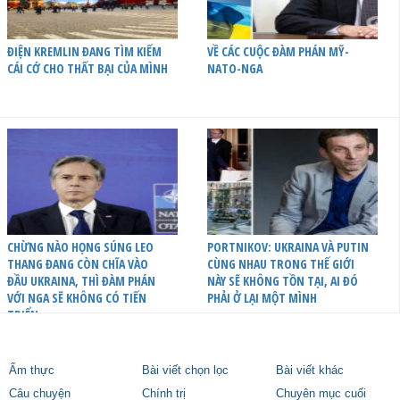
ĐIỆN KREMLIN ĐANG TÌM KIẾM
VỀ CÁC CUỘC ĐÀM PHÁN MỸ-
CÁI CỚ CHO THẤT BẠI CỦA MÌNH
NATO-NGA
CHỪNG NÀO HỌNG SÚNG LEO
PORTNIKOV: UKRAINA VÀ PUTIN
THANG ĐANG CÒN CHĨA VÀO
CÙNG NHAU TRONG THẾ GIỚI
ĐẦU UKRAINA, THÌ ĐÀM PHÁN
NÀY SẼ KHÔNG TỒN TẠI, AI ĐÓ
VỚI NGA SẼ KHÔNG CÓ TIẾN
PHẢI Ở LẠI MỘT MÌNH
TRIỂN
Ẩm thực
Bài viết chọn lọc
Bài viết khác
Câu chuyện
Chính trị
Chuyên mục cuối