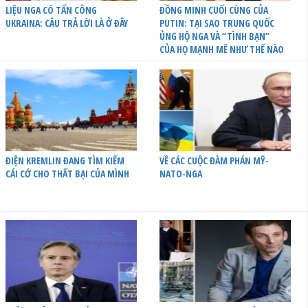
LIỆU NGA CÓ TẤN CÔNG
ĐỒNG MINH CUỐI CÙNG CỦA
UKRAINA: CÂU TRẢ LỜI LÀ Ở ĐÂY
PUTIN: TẠI SAO TRUNG QUỐC
ỦNG HỘ NGA VÀ “TÌNH BẠN”
CỦA HỌ MẠNH MẼ NHƯ THẾ NÀO
ĐIỆN KREMLIN ĐANG TÌM KIẾM
VỀ CÁC CUỘC ĐÀM PHÁN MỸ-
CÁI CỚ CHO THẤT BẠI CỦA MÌNH
NATO-NGA