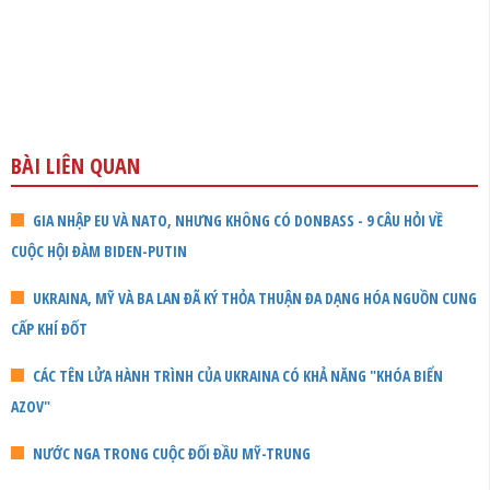
BÀI LIÊN QUAN
GIA NHẬP EU VÀ NATO, NHƯNG KHÔNG CÓ DONBASS - 9 CÂU HỎI VỀ
CUỘC HỘI ĐÀM BIDEN-PUTIN
UKRAINA, MỸ VÀ BA LAN ĐÃ KÝ THỎA THUẬN ĐA DẠNG HÓA NGUỒN CUNG
CẤP KHÍ ĐỐT
CÁC TÊN LỬA HÀNH TRÌNH CỦA UKRAINA CÓ KHẢ NĂNG "KHÓA BIỂN
AZOV"
NƯỚC NGA TRONG CUỘC ĐỐI ĐẦU MỸ-TRUNG