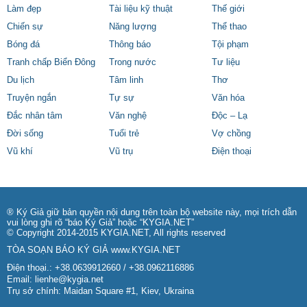
Làm đẹp
Tài liệu kỹ thuật
Thế giới
Chiến sự
Năng lượng
Thể thao
Bóng đá
Thông báo
Tội phạm
Tranh chấp Biển Đông
Trong nước
Tư liệu
Du lịch
Tâm linh
Thơ
Truyện ngắn
Tự sự
Văn hóa
Đắc nhân tâm
Văn nghệ
Độc – Lạ
Đời sống
Tuổi trẻ
Vợ chồng
Vũ khí
Vũ trụ
Điện thoại
® Ký Giả giữ bản quyền nội dung trên toàn bộ website này, mọi trích dẫn
vui lòng ghi rõ “báo Ký Giả” hoặc “KYGIA.NET”
© Copyright 2014-2015 KYGIA.NET, All rights reserved
TÒA SOẠN BÁO KÝ GIẢ
www.KYGIA.NET
Điện thoại.: +38.0639912660 / +38.0962116886
Email:
lienhe@kygia.net
Trụ sở chính: Maidan Square #1, Kiev, Ukraina