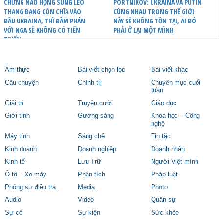
CHỪNG NÀO HỌNG SÚNG LEO
PORTNIKOV: UKRAINA VÀ PUTIN
THANG ĐANG CÒN CHĨA VÀO
CÙNG NHAU TRONG THẾ GIỚI
ĐẦU UKRAINA, THÌ ĐÀM PHÁN
NÀY SẼ KHÔNG TỒN TẠI, AI ĐÓ
VỚI NGA SẼ KHÔNG CÓ TIẾN
PHẢI Ở LẠI MỘT MÌNH
TRIỂN
Ẩm thực
Bài viết chọn lọc
Bài viết khác
Câu chuyện
Chính trị
Chuyên mục cuối
tuần
Giải trí
Truyện cười
Giáo dục
Giới tính
Gương sáng
Khoa học – Công
nghệ
Máy tính
Sáng chế
Tin tặc
Kinh doanh
Doanh nghiệp
Doanh nhân
Kinh tế
Lưu Trữ
Người Việt mình
Ô tô – Xe máy
Phân tích
Pháp luật
Phóng sự điều tra
Media
Photo
Audio
Video
Quân sự
Sự cố
Sự kiện
Sức khỏe