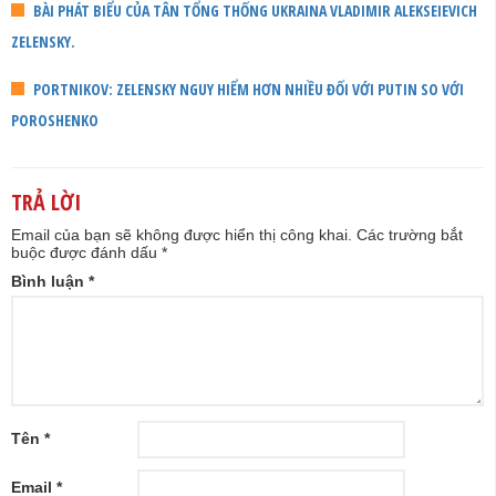
BÀI PHÁT BIỂU CỦA TÂN TỔNG THỐNG UKRAINA VLADIMIR ALEKSEIEVICH
ZELENSKY.
PORTNIKOV: ZELENSKY NGUY HIỂM HƠN NHIỀU ĐỐI VỚI PUTIN SO VỚI
POROSHENKO
TRẢ LỜI
Email của bạn sẽ không được hiển thị công khai.
Các trường bắt
buộc được đánh dấu
*
Bình luận
*
Tên
*
Email
*