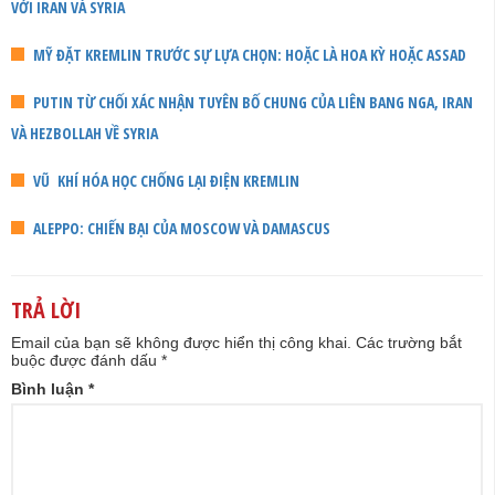
VỚI IRAN VÀ SYRIA
MỸ ĐẶT KREMLIN TRƯỚC SỰ LỰA CHỌN: HOẶC LÀ HOA KỲ HOẶC ASSAD
PUTIN TỪ CHỐI XÁC NHẬN TUYÊN BỐ CHUNG CỦA LIÊN BANG NGA, IRAN
VÀ HEZBOLLAH VỀ SYRIA
VŨ KHÍ HÓA HỌC CHỐNG LẠI ĐIỆN KREMLIN
ALEPPO: CHIẾN BẠI CỦA MOSCOW VÀ DAMASCUS
TRẢ LỜI
Email của bạn sẽ không được hiển thị công khai.
Các trường bắt
buộc được đánh dấu
*
Bình luận
*