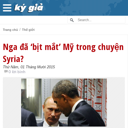
/
Trang chủ
Thế giới
Nga đã ‘bịt mắt’ Mỹ trong chuyện
Syria?
Thứ Năm, 01 Tháng Mười 2015
0 lời bình