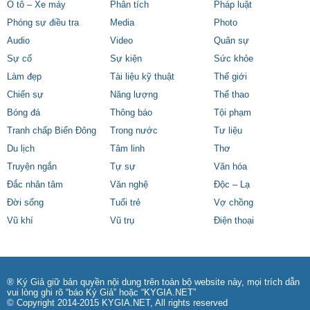
Ô tô – Xe máy
Phân tích
Pháp luật
Phóng sự điều tra
Media
Photo
Audio
Video
Quân sự
Sự cố
Sự kiện
Sức khỏe
Làm đẹp
Tài liệu kỹ thuật
Thế giới
Chiến sự
Năng lượng
Thể thao
Bóng đá
Thông báo
Tội phạm
Tranh chấp Biển Đông
Trong nước
Tư liệu
Du lịch
Tâm linh
Thơ
Truyện ngắn
Tự sự
Văn hóa
Đắc nhân tâm
Văn nghệ
Độc – Lạ
Đời sống
Tuổi trẻ
Vợ chồng
Vũ khí
Vũ trụ
Điện thoại
® Ký Giả giữ bản quyền nội dung trên toàn bộ website này, mọi trích dẫn
vui lòng ghi rõ “báo Ký Giả” hoặc “KYGIA.NET”
© Copyright 2014-2015 KYGIA.NET, All rights reserved