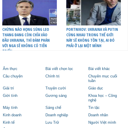
CHỪNG NÀO HỌNG SÚNG LEO
PORTNIKOV: UKRAINA VÀ PUTIN
THANG ĐANG CÒN CHĨA VÀO
CÙNG NHAU TRONG THẾ GIỚI
ĐẦU UKRAINA, THÌ ĐÀM PHÁN
NÀY SẼ KHÔNG TỒN TẠI, AI ĐÓ
VỚI NGA SẼ KHÔNG CÓ TIẾN
PHẢI Ở LẠI MỘT MÌNH
TRIỂN
Ẩm thực
Bài viết chọn lọc
Bài viết khác
Câu chuyện
Chính trị
Chuyên mục cuối
tuần
Giải trí
Truyện cười
Giáo dục
Giới tính
Gương sáng
Khoa học – Công
nghệ
Máy tính
Sáng chế
Tin tặc
Kinh doanh
Doanh nghiệp
Doanh nhân
Kinh tế
Lưu Trữ
Người Việt mình