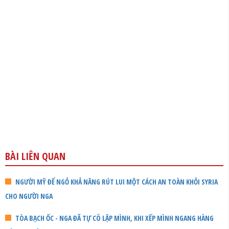
BÀI LIÊN QUAN
NGƯỜI MỸ ĐỂ NGỎ KHẢ NĂNG RÚT LUI MỘT CÁCH AN TOÀN KHỎI SYRIA
CHO NGƯỜI NGA
TÒA BẠCH ỐC - NGA ĐÃ TỰ CÔ LẬP MÌNH, KHI XẾP MÌNH NGANG HÀNG