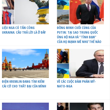
LIỆU NGA CÓ TẤN CÔNG
ĐỒNG MINH CUỐI CÙNG CỦA
UKRAINA: CÂU TRẢ LỜI LÀ Ở ĐÂY
PUTIN: TẠI SAO TRUNG QUỐC
ỦNG HỘ NGA VÀ “TÌNH BẠN”
CỦA HỌ MẠNH MẼ NHƯ THẾ NÀO
ĐIỆN KREMLIN ĐANG TÌM KIẾM
VỀ CÁC CUỘC ĐÀM PHÁN MỸ-
CÁI CỚ CHO THẤT BẠI CỦA MÌNH
NATO-NGA