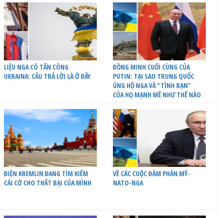
LIỆU NGA CÓ TẤN CÔNG
ĐỒNG MINH CUỐI CÙNG CỦA
UKRAINA: CÂU TRẢ LỜI LÀ Ở ĐÂY
PUTIN: TẠI SAO TRUNG QUỐC
ỦNG HỘ NGA VÀ “TÌNH BẠN”
CỦA HỌ MẠNH MẼ NHƯ THẾ NÀO
ĐIỆN KREMLIN ĐANG TÌM KIẾM
VỀ CÁC CUỘC ĐÀM PHÁN MỸ-
CÁI CỚ CHO THẤT BẠI CỦA MÌNH
NATO-NGA