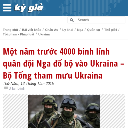
/
/
/
/
/
/
/
Trang chủ
Bài viết khác
Châu Âu
Ly khai
Nga
Quân sự
Thế giới
/
Tội phạm - Pháp luật
Ukraina
Một năm trước 4000 binh lính
quân đội Nga đổ bộ vào Ukraina –
Bộ Tổng tham mưu Ukraina
Thứ Năm, 13 Tháng Tám 2015
3 lời bình