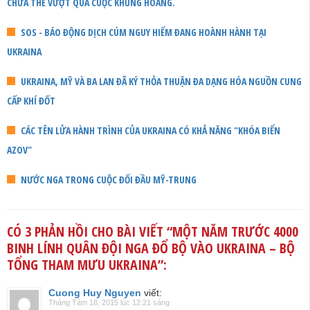
CHƯA THỂ VƯỢT QUA CUỘC KHỦNG HOẢNG.
SOS - BÁO ĐỘNG DỊCH CÚM NGUY HIỂM ĐANG HOÀNH HÀNH TẠI
UKRAINA
UKRAINA, MỸ VÀ BA LAN ĐÃ KÝ THỎA THUẬN ĐA DẠNG HÓA NGUỒN CUNG
CẤP KHÍ ĐỐT
CÁC TÊN LỬA HÀNH TRÌNH CỦA UKRAINA CÓ KHẢ NĂNG "KHÓA BIỂN
AZOV"
NƯỚC NGA TRONG CUỘC ĐỐI ĐẦU MỸ-TRUNG
CÓ 3 PHẢN HỒI CHO BÀI VIẾT “
MỘT NĂM TRƯỚC 4000
BINH LÍNH QUÂN ĐỘI NGA ĐỔ BỘ VÀO UKRAINA – BỘ
TỔNG THAM MƯU UKRAINA
”:
Cuong Huy Nguyen
viết:
Tháng Tám 18, 2015 lúc 12:21 sáng