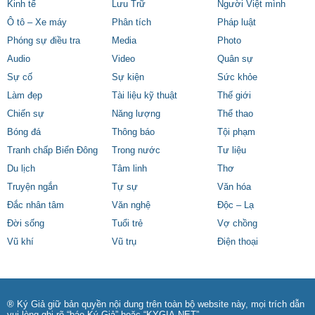
Kinh tế
Lưu Trữ
Người Việt mình
Ô tô – Xe máy
Phân tích
Pháp luật
Phóng sự điều tra
Media
Photo
Audio
Video
Quân sự
Sự cố
Sự kiện
Sức khỏe
Làm đẹp
Tài liệu kỹ thuật
Thế giới
Chiến sự
Năng lượng
Thể thao
Bóng đá
Thông báo
Tội phạm
Tranh chấp Biển Đông
Trong nước
Tư liệu
Du lịch
Tâm linh
Thơ
Truyện ngắn
Tự sự
Văn hóa
Đắc nhân tâm
Văn nghệ
Độc – Lạ
Đời sống
Tuổi trẻ
Vợ chồng
Vũ khí
Vũ trụ
Điện thoại
® Ký Giả giữ bản quyền nội dung trên toàn bộ website này, mọi trích dẫn