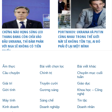
CHỪNG NÀO HỌNG SÚNG LEO
PORTNIKOV: UKRAINA VÀ PUTIN
THANG ĐANG CÒN CHĨA VÀO
CÙNG NHAU TRONG THẾ GIỚI
ĐẦU UKRAINA, THÌ ĐÀM PHÁN
NÀY SẼ KHÔNG TỒN TẠI, AI ĐÓ
VỚI NGA SẼ KHÔNG CÓ TIẾN
PHẢI Ở LẠI MỘT MÌNH
TRIỂN
Ẩm thực
Bài viết chọn lọc
Bài viết khác
Câu chuyện
Chính trị
Chuyên mục cuối
tuần
Giải trí
Truyện cười
Giáo dục
Giới tính
Gương sáng
Khoa học – Công
nghệ
Máy tính
Sáng chế
Tin tặc
Kinh doanh
Doanh nghiệp
Doanh nhân