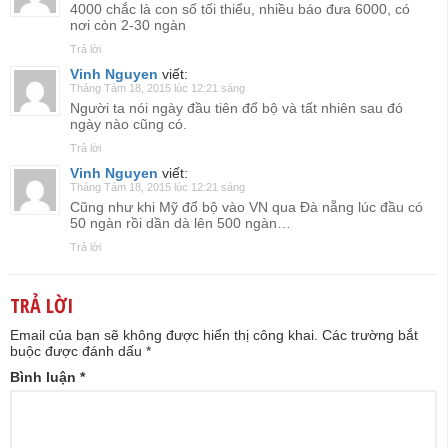
4000 chắc là con số tối thiểu, nhiều báo đưa 6000, có
nơi còn 2-30 ngàn
Trả lời
Vinh Nguyen
viết:
Tháng Tám 18, 2015 lúc 12:21 sáng
Người ta nói ngày đầu tiên đổ bộ và tất nhiên sau đó
ngày nào cũng có.
Trả lời
Vinh Nguyen
viết:
Tháng Tám 18, 2015 lúc 12:21 sáng
Cũng như khi Mỹ đổ bộ vào VN qua Đà nẵng lúc đầu có
50 ngàn rồi dần dà lên 500 ngàn…
Trả lời
TRẢ LỜI
Email của bạn sẽ không được hiển thị công khai.
Các trường bắt
buộc được đánh dấu
*
Bình luận
*