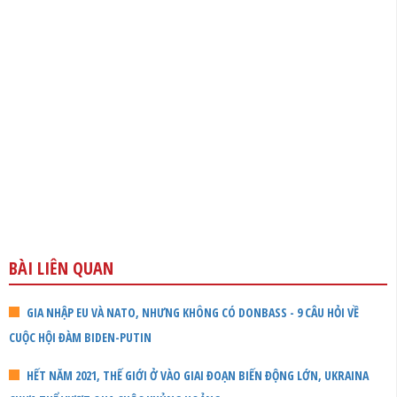
BÀI LIÊN QUAN
GIA NHẬP EU VÀ NATO, NHƯNG KHÔNG CÓ DONBASS - 9 CÂU HỎI VỀ
CUỘC HỘI ĐÀM BIDEN-PUTIN
HẾT NĂM 2021, THẾ GIỚI Ở VÀO GIAI ĐOẠN BIẾN ĐỘNG LỚN, UKRAINA