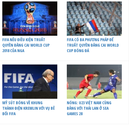
FIFA NÊU ĐIỀU KIỆN TRUẤT
FIFA CÓ BA PHƯƠNG PHÁP ĐỂ
QUYỀN ĐĂNG CAI WORLD CUP
TRUẤT QUYỀN ĐĂNG CAI WORLD
2018 CỦA NGA
CUP BÓNG ĐÁ
MỸ SÚT BÓNG VỀ KHUNG
NÓNG: U23 VIỆT NAM CÙNG
THÀNH ĐIỆN KREMLIN VỚI VỤ BÊ
BẢNG VỚI THÁI LAN Ở SEA
BỐI FIFA
GAMES 28