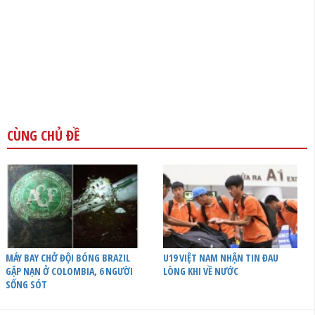
CÙNG CHỦ ĐỀ
MÁY BAY CHỞ ĐỘI BÓNG BRAZIL
U19 VIỆT NAM NHẬN TIN ĐAU
GẶP NẠN Ở COLOMBIA, 6 NGƯỜI
LÒNG KHI VỀ NƯỚC
SỐNG SÓT