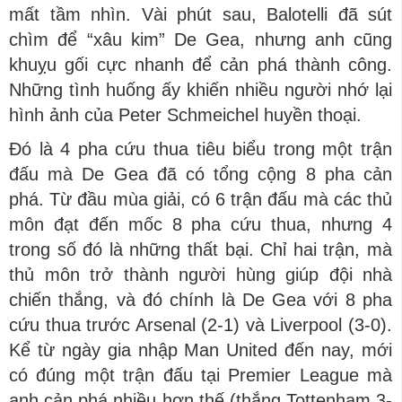
mất tầm nhìn. Vài phút sau, Balotelli đã sút
chìm để “xâu kim” De Gea, nhưng anh cũng
khuỵu gối cực nhanh để cản phá thành công.
Những tình huống ấy khiến nhiều người nhớ lại
hình ảnh của Peter Schmeichel huyền thoại.
Đó là 4 pha cứu thua tiêu biểu trong một trận
đấu mà De Gea đã có tổng cộng 8 pha cản
phá. Từ đầu mùa giải, có 6 trận đấu mà các thủ
môn đạt đến mốc 8 pha cứu thua, nhưng 4
trong số đó là những thất bại. Chỉ hai trận, mà
thủ môn trở thành người hùng giúp đội nhà
chiến thắng, và đó chính là De Gea với 8 pha
cứu thua trước Arsenal (2-1) và Liverpool (3-0).
Kể từ ngày gia nhập Man United đến nay, mới
có đúng một trận đấu tại Premier League mà
anh cản phá nhiều hơn thế (thắng Tottenham 3-