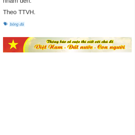
nhắm đến.
Theo TTVH.
bóng đá