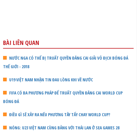
BÀI LIÊN QUAN
NƯỚC NGA CÓ THỂ BỊ TRUẤT QUYỀN ĐĂNG CAI GIẢI VÔ ĐỊCH BÓNG ĐÁ
THẾ GIỚI - 2018
U19 VIỆT NAM NHẬN TIN ĐAU LÒNG KHI VỀ NƯỚC
FIFA CÓ BA PHƯƠNG PHÁP ĐỂ TRUẤT QUYỀN ĐĂNG CAI WORLD CUP
BÓNG ĐÁ
ĐIỀU GÌ SẼ XẢY RA NẾU PHƯƠNG TÂY TẨY CHAY WORLD CUP?
NÓNG: U23 VIỆT NAM CÙNG BẢNG VỚI THÁI LAN Ở SEA GAMES 28