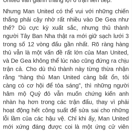
United vẫn giành thắng lợi 6 trận liên tiếp.
Nhưng Man United có thể vui với những chiến
thắng phải cậy nhờ rất nhiều vào De Gea như
thế? Dù cực kỳ xuất sắc, nhưng thủ thành
người Tây Ban Nha thật ra mới giữ sạch lưới 3
trong số 12 vòng đấu gần nhất. Rõ ràng hàng
thủ vẫn là một vấn đề rất lớn của Man United,
và De Gea không thể lúc nào cũng đứng ra chịu
trận cả. Cho dù thủ thành này từng thừa nhận
rằng “hàng thủ Man United càng bất ổn, tôi
càng có cơ hội để tỏa sáng”, thì những người
hâm mộ Quỷ đỏ vẫn muốn chứng kiến anh
nhàn hạ hơn trong các trận đấu, thay vì phải
hoạt động hết công suất để sửa sai cho những
lỗi lầm của các hậu vệ. Chỉ khi ấy, Man United
mới xứng đáng được coi là một ứng cử viên