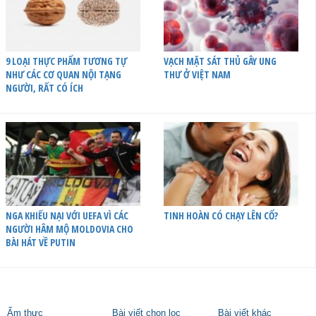
9 LOẠI THỰC PHẨM TƯƠNG TỰ
VẠCH MẶT SÁT THỦ GÂY UNG
NHƯ CÁC CƠ QUAN NỘI TẠNG
THƯ Ở VIỆT NAM
NGƯỜI, RẤT CÓ ÍCH
NGA KHIẾU NẠI VỚI UEFA VÌ CÁC
TINH HOÀN CÓ CHẠY LÊN CỔ?
NGƯỜI HÂM MỘ MOLDOVIA CHO
BÀI HÁT VỀ PUTIN
Ẩm thực
Bài viết chọn lọc
Bài viết khác