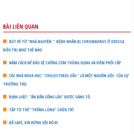
BÀI LIÊN QUAN
BÚT KÝ TỪ "NHÀ NGUYỆN ": BỆNH NHÂN BỊ CORONAVIRUS Ở ODESSA
ĐIỀU TRỊ NHƯ THẾ NÀO
NĂM CÁCH ĐỂ BẢO VỆ CHỐNG CÚM THÔNG DỤNG VÀ VIÊM PHỔI CẤP
CÁC NHÀ KHOA HỌC: "CHOLESTEROL XẤU " LÀ MỘT NGUỒN GỐC CỦA SỰ
TRƯỜNG THỌ
ĐỊNH LUẬT: "ĂN BẨN SỐNG LÂU" ĐƯỢC SÁNG TỎ
TẬP TƯ THẾ “TRỐNG LÒNG” CHỮA TRĨ
BÃ CAFÉ, XIN ĐỪNG VỘI BỎ ĐI