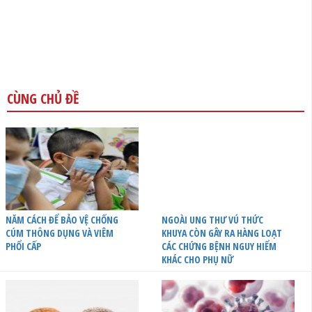
CÙNG CHỦ ĐỀ
NĂM CÁCH ĐỂ BẢO VỆ CHỐNG
NGOÀI UNG THƯ VÚ THỨC
CÚM THÔNG DỤNG VÀ VIÊM
KHUYA CÒN GÂY RA HÀNG LOẠT
PHỔI CẤP
CÁC CHỨNG BỆNH NGUY HIỂM
KHÁC CHO PHỤ NỮ