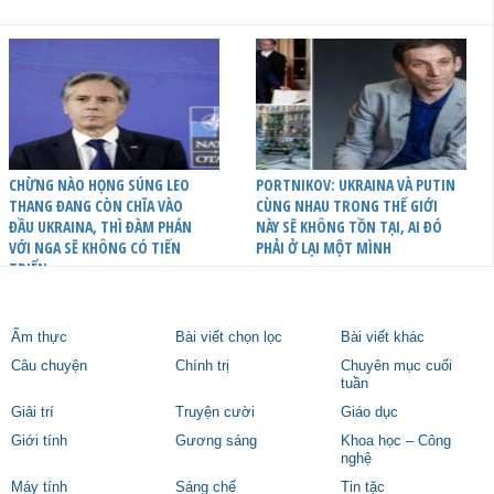
CHỪNG NÀO HỌNG SÚNG LEO
PORTNIKOV: UKRAINA VÀ PUTIN
THANG ĐANG CÒN CHĨA VÀO
CÙNG NHAU TRONG THẾ GIỚI
ĐẦU UKRAINA, THÌ ĐÀM PHÁN
NÀY SẼ KHÔNG TỒN TẠI, AI ĐÓ
VỚI NGA SẼ KHÔNG CÓ TIẾN
PHẢI Ở LẠI MỘT MÌNH
TRIỂN
Ẩm thực
Bài viết chọn lọc
Bài viết khác
Câu chuyện
Chính trị
Chuyên mục cuối
tuần
Giải trí
Truyện cười
Giáo dục
Giới tính
Gương sáng
Khoa học – Công
nghệ
Máy tính
Sáng chế
Tin tặc