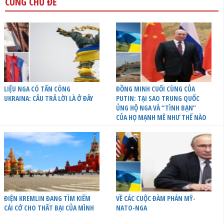
CÙNG CHỦ ĐỀ
LIỆU NGA CÓ TẤN CÔNG
ĐỒNG MINH CUỐI CÙNG CỦA
UKRAINA: CÂU TRẢ LỜI LÀ Ở ĐÂY
PUTIN: TẠI SAO TRUNG QUỐC
ỦNG HỘ NGA VÀ “TÌNH BẠN”
CỦA HỌ MẠNH MẼ NHƯ THẾ NÀO
ĐIỆN KREMLIN ĐANG TÌM KIẾM
VỀ CÁC CUỘC ĐÀM PHÁN MỸ-
CÁI CỚ CHO THẤT BẠI CỦA MÌNH
NATO-NGA