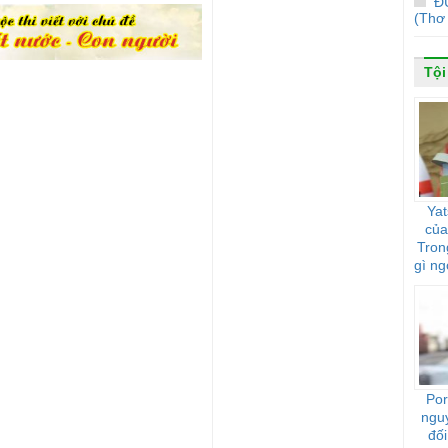
Đ
(Thơ
Tội
Yat
của
Tron
gì ng
Por
ngu
đối