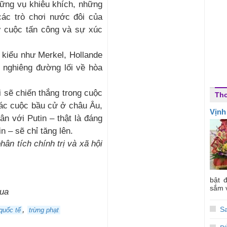
những vụ khiêu khích, những
các trò chơi nước đôi của
ư cuộc tấn công và sự xúc
 kiểu như Merkel, Hollande
 nghiêng đường lối về hòa
i sẽ chiến thắng trong cuộc
Th
các cuộc bầu cử ở châu Âu,
Vịnh
n với Putin – thật là đáng
n – sẽ chỉ tăng lên.
phân tích chính trị và xã hội
bật 
sắm v
.ua
,
S
quốc tế
trừng phạt