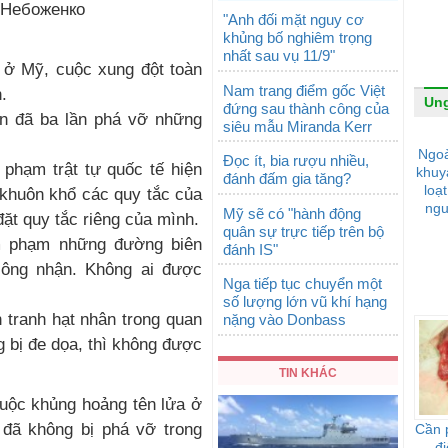
"Anh đối mặt nguy cơ
khủng bố nghiêm trọng
nhất sau vụ 11/9"
ử ở Mỹ, cuộc xung đột toàn
Nam trang điểm gốc Việt
.
Ung
đứng sau thành công của
in đã ba lần phá vỡ những
siêu mẫu Miranda Kerr
Ngoà
Đọc ít, bia rượu nhiều,
 phạm trật tự quốc tế hiện
khuy
đánh đấm gia tăng?
loạ
 khuôn khổ các quy tắc của
ngu
Mỹ sẽ có "hành động
ặt quy tắc riêng của mình.
quân sự trực tiếp trên bộ
m phạm những đường biên
đánh IS"
công nhận. Không ai được
Nga tiếp tục chuyển một
số lượng lớn vũ khí hạng
 tranh hạt nhân trong quan
nặng vào Donbass
g bị đe dọa, thì không được
TIN KHÁC
cuộc khủng hoảng tên lửa ở
đã không bị phá vỡ trong
Cần p
đi