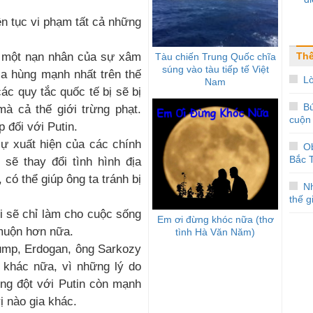
ên tục vi phạm tất cả những
– một nạn nhân của sự xâm
Thế
Tàu chiến Trung Quốc chĩa
súng vào tàu tiếp tế Việt
a hùng mạnh nhất trên thế
Lờ
Nam
ác quy tắc quốc tế bị sẽ bị
Bú
à cả thế giới trừng phạt.
cuộn
 đối với Putin.
sự xuất hiện của các chính
O
Bắc T
sẽ thay đổi tình hình địa
 có thể giúp ông ta tránh bị
Nh
thế g
i sẽ chỉ làm cho cuộc sống
Em ơi đừng khóc nữa (thơ
 muộn hơn nữa.
tình Hà Văn Năm)
rump, Erdogan, ông Sarkozy
 khác nữa, vì những lý do
ng đột với Putin còn mạnh
ị nào gia khác.