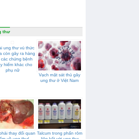
 thư
i ung thư vú thức
a còn gây ra hàng
t các chứng bệnh
y hiểm khác cho
phụ nữ
Vạch mặt sát thủ gây
ung thư ở Việt Nam
hải thay đổi quan
Talcum trong phấn rôm
ểm về ung thư!
liên kết với ung thư