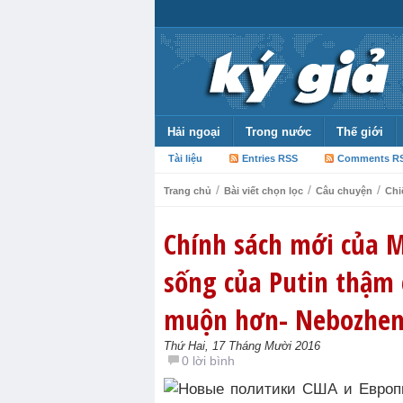
Hải ngoại
Trong nước
Thế giới
Tài liệu
Entries RSS
Comments R
/
/
/
Trang chủ
Bài viết chọn lọc
Câu chuyện
Chi
Chính sách mới của M
sống của Putin thậm 
muộn hơn- Nebozhe
Thứ Hai, 17 Tháng Mười 2016
0 lời bình