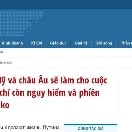
Kinh doanh
KHCN
Giáo dục
Giải trí
Đời sống
Phân 
SS
ến tranh
ỹ và châu Âu sẽ làm cho cuộc
chí còn nguy hiểm và phiền
nko
CÙNG TÁC GIẢ