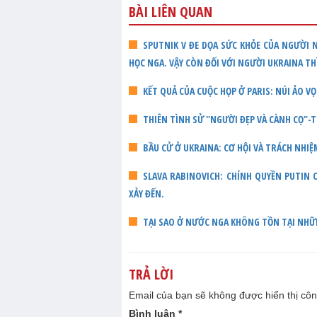
BÀI LIÊN QUAN
SPUTNIK V ĐE DỌA SỨC KHỎE CỦA NGƯỜI 
HỌC NGA. VẬY CÒN ĐỐI VỚI NGƯỜI UKRAINA TH
KẾT QUẢ CỦA CUỘC HỌP Ở PARIS: NÚI ẢO V
THIÊN TÌNH SỬ "NGƯỜI ĐẸP VÀ CÀNH CỌ"-T
BẦU CỬ Ở UKRAINA: CƠ HỘI VÀ TRÁCH NHI
SLAVA RABINOVICH: CHÍNH QUYỀN PUTIN 
XẢY ĐẾN.
TẠI SAO Ở NƯỚC NGA KHÔNG TỒN TẠI NH
TRẢ LỜI
Email của bạn sẽ không được hiển thị côn
Bình luận
*