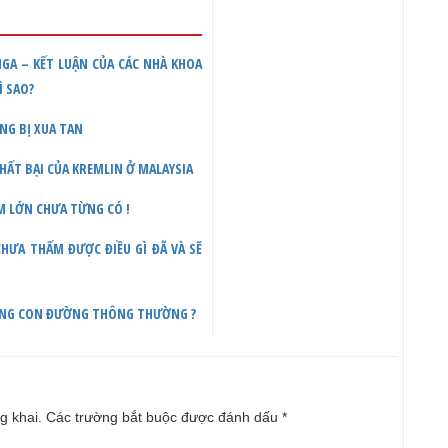
NGA – KẾT LUẬN CỦA CÁC NHÀ KHOA
Ì SAO?
ỌNG BỊ XUA TAN
HẤT BẠI CỦA KREMLIN Ở MALAYSIA
ỆM LỚN CHƯA TỪNG CÓ !
CHƯA THẤM ĐƯỢC ĐIỀU GÌ ĐÃ VÀ SẼ
ỮNG CON ĐƯỜNG THÔNG THƯỜNG ?
g khai.
Các trường bắt buộc được đánh dấu
*