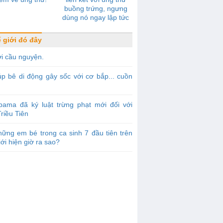
buồng trứng, ngưng
dùng nó ngay lập tức
 giới đó đây
i cầu nguyện.
p bê di động gây sốc với cơ bắp... cuồn
bama đã ký luật trừng phạt mới đối với
riều Tiên
ững em bé trong ca sinh 7 đầu tiên trên
iới hiện giờ ra sao?