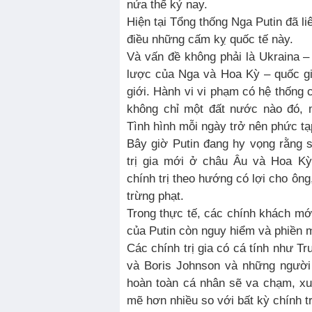
nửa thế kỷ nay.
Hiện tại Tổng thống Nga Putin đã li
điều những cấm kỵ quốc tế này.
Và vấn đề không phải là Ukraina 
lược của Nga và Hoa Kỳ – quốc gi
giới. Hành vi vi phạm có hệ thống c
không chỉ một đất nước nào đó, m
Tình hình mỗi ngày trở nên phức tạp
Bây giờ Putin đang hy vọng rằng 
trị gia mới ở châu Âu và Hoa Kỳ 
chính trị theo hướng có lợi cho ông,
trừng phạt.
Trong thực tế, các chính khách mớ
của Putin còn nguy hiểm và phiền
Các chính trị gia có cá tính như T
và Boris Johnson và những người
hoàn toàn cá nhân sẽ va chạm, xu
mẽ hơn nhiều so với bất kỳ chính tr