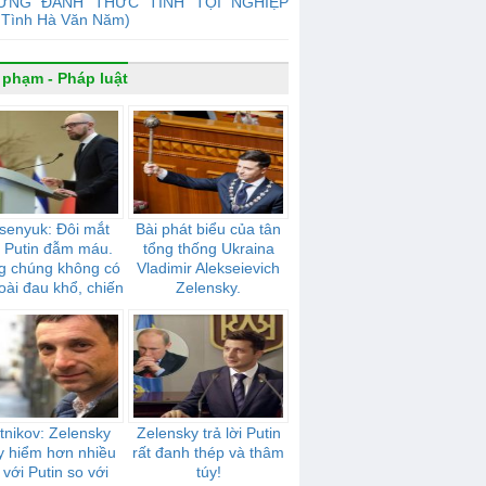
ỪNG ĐÁNH THỨC TÌNH TỘI NGHIỆP
 Tình Hà Văn Năm)
 phạm - Pháp luật
senyuk: Đôi mắt
Bài phát biểu của tân
 Putin đẫm máu.
tổng thống Ukraina
g chúng không có
Vladimir Alekseievich
oài đau khổ, chiến
Zelensky.
tranh, nô dịch
tnikov: Zelensky
Zelensky trả lời Putin
y hiểm hơn nhiều
rất đanh thép và thâm
 với Putin so với
túy!