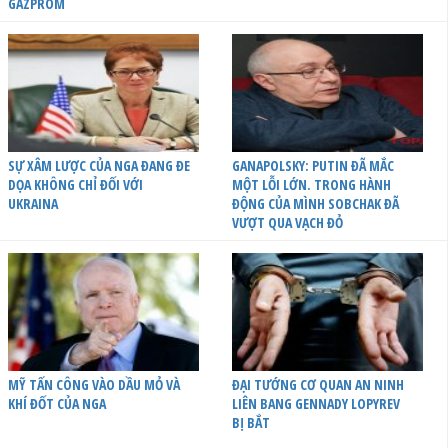
GAZPROM
SỰ XÂM LƯỢC CỦA NGA ĐANG ĐE
GANAPOLSKY: PUTIN ĐÃ MẮC
DỌA KHÔNG CHỈ ĐỐI VỚI
MỘT LỖI LỚN. TRONG HÀNH
UKRAINA
ĐỘNG CỦA MÌNH SOBCHAK ĐÃ
VƯỢT QUA VẠCH ĐỎ
MỸ TẤN CÔNG VÀO DẦU MỎ VÀ
ĐẠI TƯỚNG CƠ QUAN AN NINH
KHÍ ĐỐT CỦA NGA
LIÊN BANG GENNADY LOPYREV
BỊ BẮT