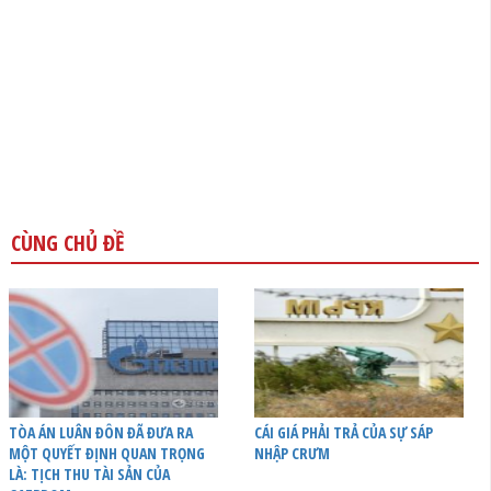
CÙNG CHỦ ĐỀ
TÒA ÁN LUÂN ĐÔN ĐÃ ĐƯA RA
CÁI GIÁ PHẢI TRẢ CỦA SỰ SÁP
MỘT QUYẾT ĐỊNH QUAN TRỌNG
NHẬP CRƯM
LÀ: TỊCH THU TÀI SẢN CỦA