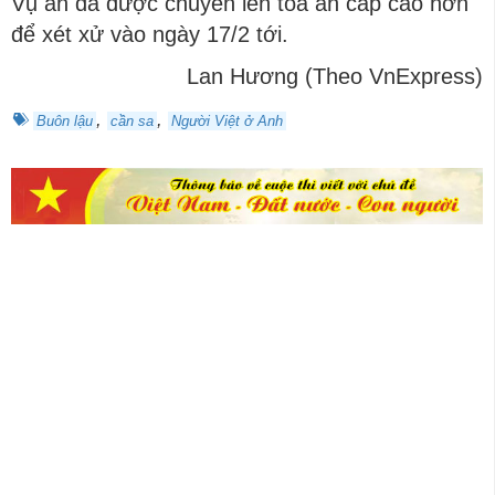
Vụ án đã được chuyển lên tòa án cấp cao hơn
để xét xử vào ngày 17/2 tới.
Lan Hương (Theo VnExpress)
,
,
Buôn lậu
cần sa
Người Việt ở Anh