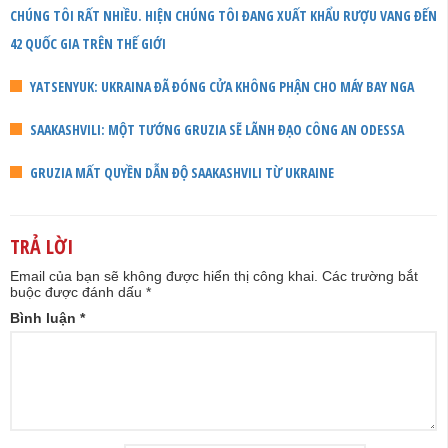
CHÚNG TÔI RẤT NHIỀU. HIỆN CHÚNG TÔI ĐANG XUẤT KHẨU RƯỢU VANG ĐẾN
42 QUỐC GIA TRÊN THẾ GIỚI
YATSENYUK: UKRAINA ĐÃ ĐÓNG CỬA KHÔNG PHẬN CHO MÁY BAY NGA
SAAKASHVILI: MỘT TƯỚNG GRUZIA SẼ LÃNH ĐẠO CÔNG AN ODESSA
GRUZIA MẤT QUYỀN DẪN ĐỘ SAAKASHVILI TỪ UKRAINE
TRẢ LỜI
Email của bạn sẽ không được hiển thị công khai.
Các trường bắt
buộc được đánh dấu
*
Bình luận
*