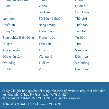
Audio
Video
Quân sự
Sự cố
Sự kiện
Sức khỏe
Làm đẹp
Tài liệu kỹ thuật
Thế giới
Chiến sự
Năng lượng
Thể thao
Bóng đá
Thông báo
Tội phạm
Tranh chấp Biển Đông
Trong nước
Tư liệu
Du lịch
Tâm linh
Thơ
Truyện ngắn
Tự sự
Văn hóa
Đắc nhân tâm
Văn nghệ
Độc – Lạ
Đời sống
Tuổi trẻ
Vợ chồng
Vũ khí
Vũ trụ
Điện thoại
® Ký Giả giữ bản quyền nội dung trên toàn bộ website này, mọi trích dẫn
vui lòng ghi rõ “báo Ký Giả” hoặc “KYGIA.NET”
© Copyright 2014-2015 KYGIA.NET, All rights reserved
TÒA SOẠN BÁO KÝ GIẢ
www.KYGIA.NET