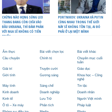
CHỪNG NÀO HỌNG SÚNG LEO
PORTNIKOV: UKRAINA VÀ PUTIN
THANG ĐANG CÒN CHĨA VÀO
CÙNG NHAU TRONG THẾ GIỚI
ĐẦU UKRAINA, THÌ ĐÀM PHÁN
NÀY SẼ KHÔNG TỒN TẠI, AI ĐÓ
VỚI NGA SẼ KHÔNG CÓ TIẾN
PHẢI Ở LẠI MỘT MÌNH
TRIỂN
Ẩm thực
Bài viết chọn lọc
Bài viết khác
Câu chuyện
Chính trị
Chuyên mục cuối
tuần
Giải trí
Truyện cười
Giáo dục
Giới tính
Gương sáng
Khoa học – Công
nghệ
Máy tính
Sáng chế
Tin tặc
Kinh doanh
Doanh nghiệp
Doanh nhân
Kinh tế
Lưu Trữ
Người Việt mình
Ô tô – Xe máy
Phân tích
Pháp luật
Phóng sự điều tra
Media
Photo