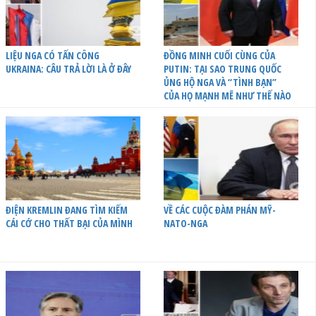
LIỆU NGA CÓ TẤN CÔNG
ĐỒNG MINH CUỐI CÙNG CỦA
UKRAINA: CÂU TRẢ LỜI LÀ Ở ĐÂY
PUTIN: TẠI SAO TRUNG QUỐC
ỦNG HỘ NGA VÀ “TÌNH BẠN”
CỦA HỌ MẠNH MẼ NHƯ THẾ NÀO
ĐIỆN KREMLIN ĐANG TÌM KIẾM
VỀ CÁC CUỘC ĐÀM PHÁN MỸ-
CÁI CỚ CHO THẤT BẠI CỦA MÌNH
NATO-NGA