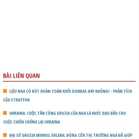
BÀI LIÊN QUAN
LIỆU NGA CÓ RÚT HOÀN TOÀN KHỎI DONBAS HAY KHÔNG? - PHÂN TÍCH
CỦA STRATFOR
UKRAINA: CUỘC TẤN CÔNG GRUZIA CỦA NGA LÀ KHÚC DẠO ĐẦU CHO
CUỘC CHIẾN CHỐNG LẠI UKRAINA
ĐẠI SỨ GRUZIA MIKHEIL UKLEBA: ĐÓNG CỬA THỊ TRƯỜNG NGA ĐÃ GIÚP