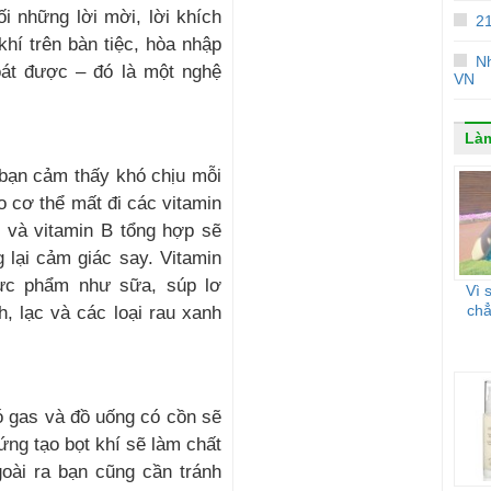
i những lời mời, lời khích
21
hí trên bàn tiệc, hòa nhập
Nh
át được – đó là một nghệ
VN
Là
bạn cảm thấy khó chịu mỗi
o cơ thể mất đi các vitamin
6 và vitamin B tổng hợp sẽ
g lại cảm giác say. Vitamin
hực phẩm như sữa, súp lơ
Vì 
chẳ
, lạc và các loại rau xanh
ó gas và đồ uống có cồn sẽ
ng tạo bọt khí sẽ làm chất
ài ra bạn cũng cần tránh