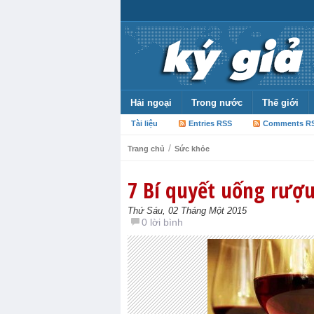
Hải ngoại
Trong nước
Thế giới
Tài liệu
Entries RSS
Comments R
/
Trang chủ
Sức khỏe
7 Bí quyết uống rượ
Thứ Sáu, 02 Tháng Một 2015
0 lời bình