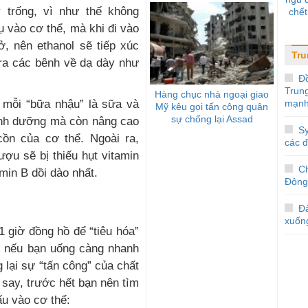
 trống, vì như thế không
chết
 vào cơ thể, mà khi đi vào
ở, nên ethanol sẽ tiếp xúc
Tr
 ra các bênh về dạ dày như
Đ
Trun
Hàng chục nhà ngoại giao
c mỗi “bữa nhậu” là sữa và
mạnh
Mỹ kêu gọi tấn công quân
sự chống lại Assad
dinh dưỡng mà còn nâng cao
Sy
cồn của cơ thể. Ngoài ra,
các 
ợu sẽ bị thiếu hụt vitamin
C
min B dồi dào nhất.
Đông
Đà
xuốn
 giờ đồng hồ để “tiêu hóa”
ế, nếu bạn uống càng nhanh
 lại sự “tấn công” của chất
say, trước hết bạn nên tìm
ấu vào cơ thể: