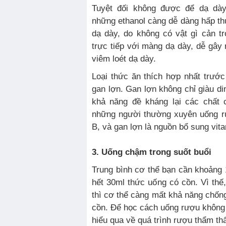
Tuyệt đối không được để dạ dày
những ethanol càng dễ dàng hấp thụ
dạ dày, do không có vật gì cản tr
trực tiếp với màng dạ dày, dễ gây
viêm loét dạ dày.
Loại thức ăn thích hợp nhất trướ
gan lợn. Gan lợn không chỉ giàu 
khả năng đề kháng lại các chất 
những người thường xuyên uống rư
B, và gan lợn là nguồn bổ sung vita
3. Uống chậm trong suốt buổi
Trung bình cơ thể bạn cần khoảng 1
hết 30ml thức uống có cồn. Vì th
thì cơ thể càng mất khả năng chống
cồn. Để học cách uống rượu không 
hiểu qua về quá trình rượu thẩm th