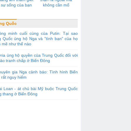
 sự sống của bạn
không cần mổ
ung Quốc
ồng minh cuối cùng của Putin: Tại sao
g Quốc ủng hộ Nga và "tình bạn" của họ
 mẽ như thế nào
ria ủng hộ quyền của Trung Quốc đối với
đảo tranh chấp ở Biển Đông
huyên gia Nga cảnh báo: Tình hình Biển
 rất nguy hiểm
i Loan - át chủ bài Mỹ buộc Trung Quốc
g thang ở Biển Đông