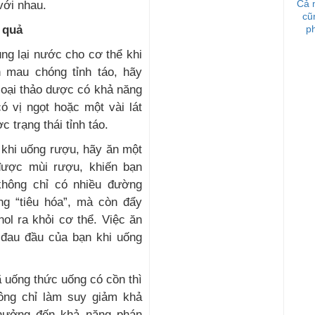
Cả 
với nhau.
cũ
 quả
p
ng lại nước cho cơ thể khi
n mau chóng tỉnh táo, hãy
 loại thảo dược có khả năng
có vị ngọt hoặc một vài lát
 trạng thái tỉnh táo.
 khi uống rượu, hãy ăn một
 được mùi rượu, khiến bạn
không chỉ có nhiều đường
ng “tiêu hóa”, mà còn đẩy
nol ra khỏi cơ thể. Việc ăn
 đau đầu của bạn khi uống
 uống thức uống có cồn thì
hông chỉ làm suy giảm khả
hưởng đến khả năng phán