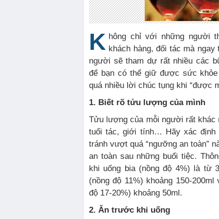
K
hông chỉ với những người t
khách hàng, đối tác mà ngay 
người sẽ tham dự rất nhiều các bữ
để bạn có thể giữ được sức khỏe
quá nhiều lời chúc tụng khi “được 
1. Biết rõ tửu lượng của mình
Tửu lượng của mỗi người rất khác n
tuổi tác, giới tính… Hãy xác địn
tránh vượt quá “ngưỡng an toàn” 
an toàn sau những buổi tiệc. Thô
khi uống bia (nồng độ 4%) là từ
(nồng độ 11%) khoảng 150-200ml 
độ 17-20%) khoảng 50ml.
2. Ăn trước khi uống