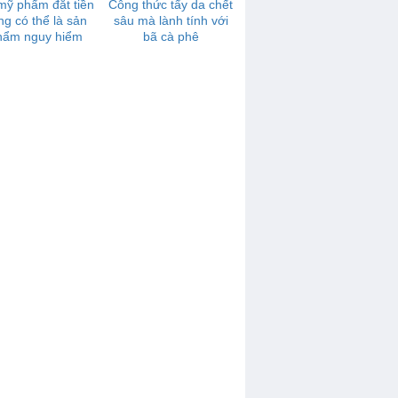
mỹ phẩm đắt tiền
Công thức tẩy da chết
ng có thể là sản
sâu mà lành tính với
hẩm nguy hiểm
bã cà phê