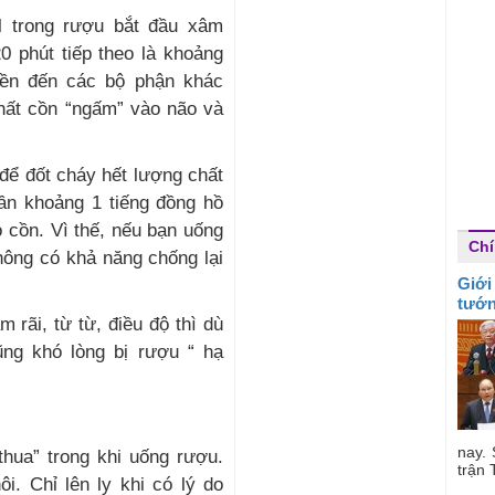
ol trong rượu bắt đầu xâm
 phút tiếp theo là khoảng
ruyền đến các bộ phận khác
chất cồn “ngấm” vào não và
 để đốt cháy hết lượng chất
cần khoảng 1 tiếng đồng hồ
ó cồn. Vì thế, nếu bạn uống
Chí
hông có khả năng chống lại
Giới
tướ
rãi, từ từ, điều độ thì dù
ũng khó lòng bị rượu “ hạ
nay.
thua” trong khi uống rượu.
trận 
i. Chỉ lên ly khi có lý do