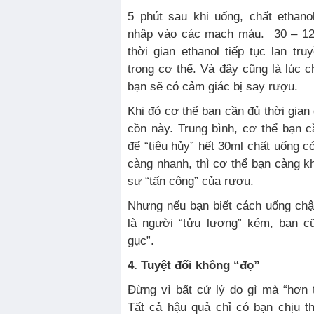
5 phút sau khi uống, chất ethan
nhập vào các mạch máu. 30 – 120
thời gian ethanol tiếp tục lan t
trong cơ thể. Và đây cũng là lúc 
bạn sẽ có cảm giác bị say rượu.
Khi đó cơ thể bạn cần đủ thời gian
cồn này. Trung bình, cơ thể bạn 
để “tiêu hủy” hết 30ml chất uống c
càng nhanh, thì cơ thể bạn càng k
sự “tấn công” của rượu.
Nhưng nếu bạn biết cách uống chậm 
là người “tửu lượng” kém, bạn c
gục”.
4. Tuyệt đối không “đọ”
Đừng vì bất cứ lý do gì mà “hơn 
Tất cả hậu quả chỉ có bạn chịu thô