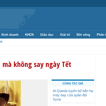
Kinh doanh
KHCN
Giáo dục
Giải trí
Đời sống
Phân 
SS
u mà không say ngày Tết
CÙNG TÁC GIẢ
Al-Qaeda tuyên bố bắn hạ
máy bay của quân đội
Syria