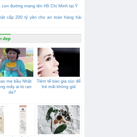
 con đường mang tên Hồ Chí Minh tại Ý
ật cấp 200 tỷ yên cho an toàn hàng hải
m đẹp
sao mẹ bầu Nhật
Tiêm tế bào gia súc để
ng mấy ai bị rạn
'trẻ mãi không già'
da?