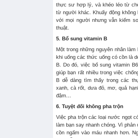
thực sư hợp lý, và khéo léo từ chố
từ người khác. Khuấy động không k
với mọi người nhưng vẫn kiểm so
thuật.
5. Bổ sung vitamin B
Một trong những nguyên nhân làm 
khi uống các thức uống có cồn là d
B. Do đó, việc bổ sung vitamin B
giúp bạn rất nhiều trong việc chốn
B dễ dàng tìm thấy trong các t
xanh, cà rốt, dưa đỏ, mơ, quả hạnh
đậm…
6. Tuyệt đối không pha trộn
Việc pha trộn các loại nước ngọt c
làm bạn say nhanh chóng. Vì phản ứ
cồn ngấm vào máu nhanh hơn. Ngo