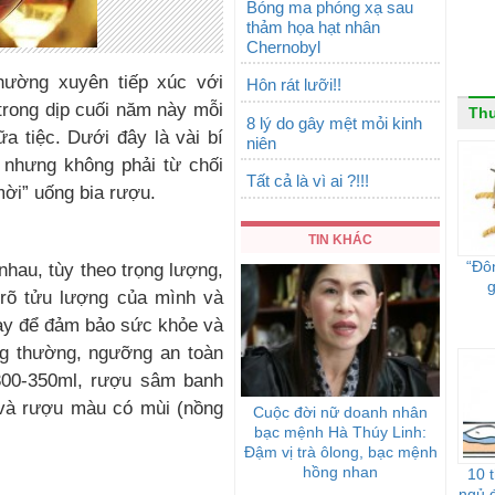
Bóng ma phóng xạ sau
thảm họa hạt nhân
Chernobyl
hường xuyên tiếp xúc với
Hôn rát lưỡi!!
trong dịp cuối năm này mỗi
Thu
8 lý do gây mệt mỏi kinh
a tiệc. Dưới đây là vài bí
niên
 nhưng không phải từ chối
Tất cả là vì ai ?!!!
mời” uống bia rượu.
TIN KHÁC
“Đô
hau, tùy theo trọng lượng,
g
h rõ tửu lượng của mình và
này để đảm bảo sức khỏe và
ng thường, ngưỡng an toàn
 300-350ml, rượu sâm banh
và rượu màu có mùi (nồng
Cuộc đời nữ doanh nhân
bạc mệnh Hà Thúy Linh:
Đậm vị trà ôlong, bạc mệnh
hồng nhan
10 
ngủ 