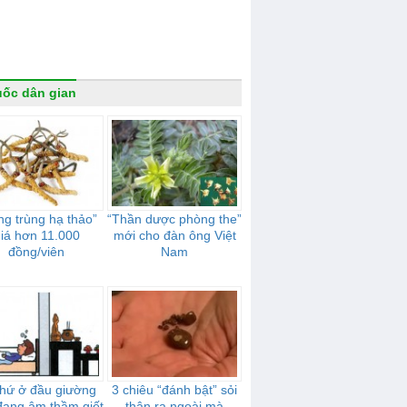
ốc dân gian
ng trùng hạ thảo”
“Thần dược phòng the”
iá hơn 11.000
mới cho đàn ông Việt
đồng/viên
Nam
thứ ở đầu giường
3 chiêu “đánh bật” sỏi
đang âm thầm giết
thận ra ngoài mà