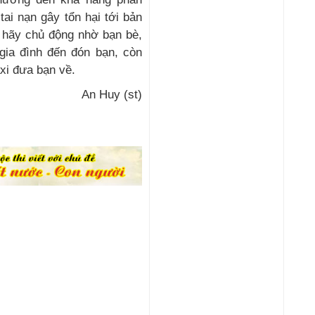
ai nạn gây tổn hại tới bản
 hãy chủ động nhờ bạn bè,
gia đình đến đón bạn, còn
axi đưa bạn về.
An Huy (st)