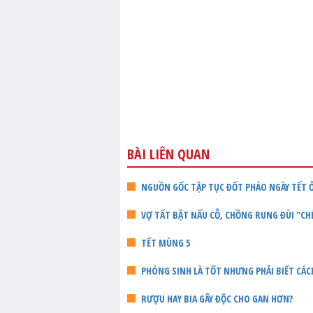
BÀI LIÊN QUAN
NGUỒN GỐC TẬP TỤC ĐỐT PHÁO NGÀY TẾT 
VỢ TẤT BẬT NẤU CỖ, CHỒNG RUNG ĐÙI "CH
TẾT MÙNG 5
PHÓNG SINH LÀ TỐT NHƯNG PHẢI BIẾT CÁC
RƯỢU HAY BIA GÂY ĐỘC CHO GAN HƠN?