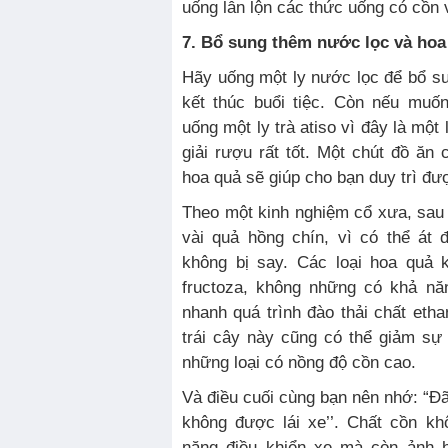
uống lẫn lộn các thức uống có cồn 
7. Bổ sung thêm nước lọc và hoa
Hãy uống một ly nước lọc để bổ su
kết thúc buổi tiệc. Còn nếu muố
uống một ly trà atiso vì đây là một
giải rượu rất tốt. Một chút đồ ăn 
hoa quả sẽ giúp cho bạn duy trì được
Theo một kinh nghiệm cổ xưa, sau
vài quả hồng chín, vì có thể át
không bị say. Các loại hoa quả 
fructoza, không những có khả nă
nhanh quá trình đào thải chất etha
trái cây này cũng có thể giảm sự
những loại có nồng độ cồn cao.
Và điều cuối cùng bạn nên nhớ: “Đã
không được lái xe’’. Chất cồn k
năng điều khiển xe mà còn ảnh 