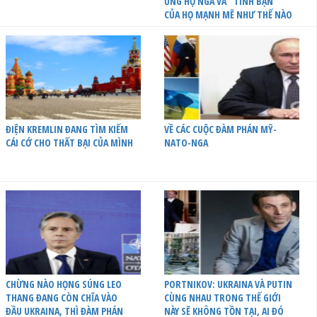
ỦNG HỘ NGA VÀ “TÌNH BẠN”
CỦA HỌ MẠNH MẼ NHƯ THẾ NÀO
ĐIỆN KREMLIN ĐANG TÌM KIẾM
VỀ CÁC CUỘC ĐÀM PHÁN MỸ-
CÁI CỚ CHO THẤT BẠI CỦA MÌNH
NATO-NGA
CHỪNG NÀO HỌNG SÚNG LEO
PORTNIKOV: UKRAINA VÀ PUTIN
THANG ĐANG CÒN CHĨA VÀO
CÙNG NHAU TRONG THẾ GIỚI
ĐẦU UKRAINA, THÌ ĐÀM PHÁN
NÀY SẼ KHÔNG TỒN TẠI, AI ĐÓ