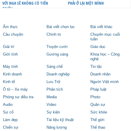
VỚI NGA SẼ KHÔNG CÓ TIẾN
PHẢI Ở LẠI MỘT MÌNH
TRIỂN
Ẩm thực
Bài viết chọn lọc
Bài viết khác
Câu chuyện
Chính trị
Chuyên mục cuối
tuần
Giải trí
Truyện cười
Giáo dục
Giới tính
Gương sáng
Khoa học – Công
nghệ
Máy tính
Sáng chế
Tin tặc
Kinh doanh
Doanh nghiệp
Doanh nhân
Kinh tế
Lưu Trữ
Người Việt mình
Ô tô – Xe máy
Phân tích
Pháp luật
Phóng sự điều tra
Media
Photo
Audio
Video
Quân sự
Sự cố
Sự kiện
Sức khỏe
Làm đẹp
Tài liệu kỹ thuật
Thế giới
Chiến sự
Năng lượng
Thể thao