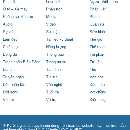
Kinh tế
Lưu Trữ
Người Việt mình
Ô tô – Xe máy
Phân tích
Pháp luật
Phóng sự điều tra
Media
Photo
Audio
Video
Quân sự
Sự cố
Sự kiện
Sức khỏe
Làm đẹp
Tài liệu kỹ thuật
Thế giới
Chiến sự
Năng lượng
Thể thao
Bóng đá
Thông báo
Tội phạm
Tranh chấp Biển Đông
Trong nước
Tư liệu
Du lịch
Tâm linh
Thơ
Truyện ngắn
Tự sự
Văn hóa
Đắc nhân tâm
Văn nghệ
Độc – Lạ
Đời sống
Tuổi trẻ
Vợ chồng
Vũ khí
Vũ trụ
Điện thoại
® Ký Giả giữ bản quyền nội dung trên toàn bộ website này, mọi trích dẫn