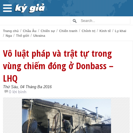
/
/
/
/
/
/
Trang chủ
Châu Âu
Chiến sự
Chiến tranh
Chính trị
Kinh tế
Ly khai
/
/
/
Nga
Thế giới
Ukraina
Vô luật pháp và trật tự trong
vùng chiếm đóng ở Donbass –
LHQ
Thứ Sáu, 04 Tháng Ba 2016
0 lời bình