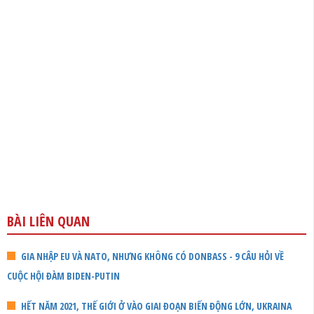
BÀI LIÊN QUAN
GIA NHẬP EU VÀ NATO, NHƯNG KHÔNG CÓ DONBASS - 9 CÂU HỎI VỀ
CUỘC HỘI ĐÀM BIDEN-PUTIN
HẾT NĂM 2021, THẾ GIỚI Ở VÀO GIAI ĐOẠN BIẾN ĐỘNG LỚN, UKRAINA