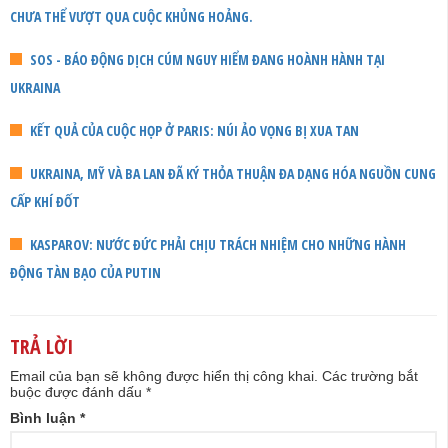
CHƯA THỂ VƯỢT QUA CUỘC KHỦNG HOẢNG.
SOS - BÁO ĐỘNG DỊCH CÚM NGUY HIỂM ĐANG HOÀNH HÀNH TẠI
UKRAINA
KẾT QUẢ CỦA CUỘC HỌP Ở PARIS: NÚI ẢO VỌNG BỊ XUA TAN
UKRAINA, MỸ VÀ BA LAN ĐÃ KÝ THỎA THUẬN ĐA DẠNG HÓA NGUỒN CUNG
CẤP KHÍ ĐỐT
KASPAROV: NƯỚC ĐỨC PHẢI CHỊU TRÁCH NHIỆM CHO NHỮNG HÀNH
ĐỘNG TÀN BẠO CỦA PUTIN
TRẢ LỜI
Email của bạn sẽ không được hiển thị công khai.
Các trường bắt
buộc được đánh dấu
*
Bình luận
*