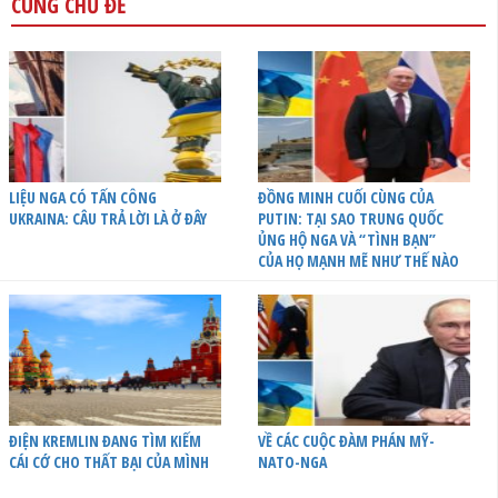
CÙNG CHỦ ĐỀ
LIỆU NGA CÓ TẤN CÔNG
ĐỒNG MINH CUỐI CÙNG CỦA
UKRAINA: CÂU TRẢ LỜI LÀ Ở ĐÂY
PUTIN: TẠI SAO TRUNG QUỐC
ỦNG HỘ NGA VÀ “TÌNH BẠN”
CỦA HỌ MẠNH MẼ NHƯ THẾ NÀO
ĐIỆN KREMLIN ĐANG TÌM KIẾM
VỀ CÁC CUỘC ĐÀM PHÁN MỸ-
CÁI CỚ CHO THẤT BẠI CỦA MÌNH
NATO-NGA