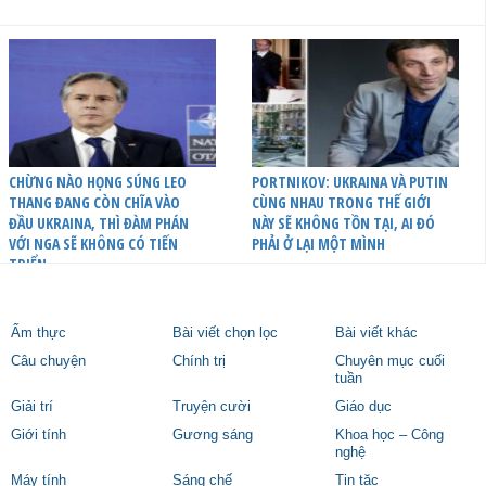
CHỪNG NÀO HỌNG SÚNG LEO
PORTNIKOV: UKRAINA VÀ PUTIN
THANG ĐANG CÒN CHĨA VÀO
CÙNG NHAU TRONG THẾ GIỚI
ĐẦU UKRAINA, THÌ ĐÀM PHÁN
NÀY SẼ KHÔNG TỒN TẠI, AI ĐÓ
VỚI NGA SẼ KHÔNG CÓ TIẾN
PHẢI Ở LẠI MỘT MÌNH
TRIỂN
Ẩm thực
Bài viết chọn lọc
Bài viết khác
Câu chuyện
Chính trị
Chuyên mục cuối
tuần
Giải trí
Truyện cười
Giáo dục
Giới tính
Gương sáng
Khoa học – Công
nghệ
Máy tính
Sáng chế
Tin tặc