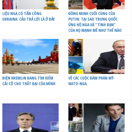
LIỆU NGA CÓ TẤN CÔNG
ĐỒNG MINH CUỐI CÙNG CỦA
UKRAINA: CÂU TRẢ LỜI LÀ Ở ĐÂY
PUTIN: TẠI SAO TRUNG QUỐC
ỦNG HỘ NGA VÀ “TÌNH BẠN”
CỦA HỌ MẠNH MẼ NHƯ THẾ NÀO
ĐIỆN KREMLIN ĐANG TÌM KIẾM
VỀ CÁC CUỘC ĐÀM PHÁN MỸ-
CÁI CỚ CHO THẤT BẠI CỦA MÌNH
NATO-NGA