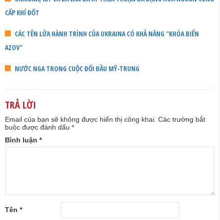
CẤP KHÍ ĐỐT
CÁC TÊN LỬA HÀNH TRÌNH CỦA UKRAINA CÓ KHẢ NĂNG "KHÓA BIỂN
AZOV"
NƯỚC NGA TRONG CUỘC ĐỐI ĐẦU MỸ-TRUNG
TRẢ LỜI
Email của bạn sẽ không được hiển thị công khai.
Các trường bắt
buộc được đánh dấu
*
Bình luận
*
Tên
*