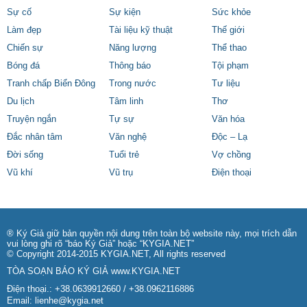
Sự cố
Sự kiện
Sức khỏe
Làm đẹp
Tài liệu kỹ thuật
Thế giới
Chiến sự
Năng lượng
Thể thao
Bóng đá
Thông báo
Tội phạm
Tranh chấp Biển Đông
Trong nước
Tư liệu
Du lịch
Tâm linh
Thơ
Truyện ngắn
Tự sự
Văn hóa
Đắc nhân tâm
Văn nghệ
Độc – Lạ
Đời sống
Tuổi trẻ
Vợ chồng
Vũ khí
Vũ trụ
Điện thoại
® Ký Giả giữ bản quyền nội dung trên toàn bộ website này, mọi trích dẫn
vui lòng ghi rõ “báo Ký Giả” hoặc “KYGIA.NET”
© Copyright 2014-2015 KYGIA.NET, All rights reserved
TÒA SOẠN BÁO KÝ GIẢ
www.KYGIA.NET
Điện thoại.: +38.0639912660 / +38.0962116886
Email:
lienhe@kygia.net