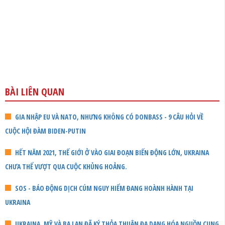
BÀI LIÊN QUAN
GIA NHẬP EU VÀ NATO, NHƯNG KHÔNG CÓ DONBASS - 9 CÂU HỎI VỀ
CUỘC HỘI ĐÀM BIDEN-PUTIN
HẾT NĂM 2021, THẾ GIỚI Ở VÀO GIAI ĐOẠN BIẾN ĐỘNG LỚN, UKRAINA
CHƯA THỂ VƯỢT QUA CUỘC KHỦNG HOẢNG.
SOS - BÁO ĐỘNG DỊCH CÚM NGUY HIỂM ĐANG HOÀNH HÀNH TẠI
UKRAINA
UKRAINA, MỸ VÀ BA LAN ĐÃ KÝ THỎA THUẬN ĐA DẠNG HÓA NGUỒN CUNG