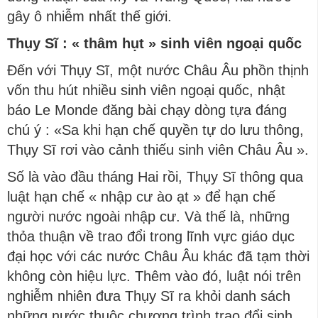
gây ô nhiễm nhất thế giới.
Thụy Sĩ : « thâm hụt » sinh viên ngoại quốc
Đến với Thụy Sĩ, một nước Châu Âu phồn thịnh
vốn thu hút nhiều sinh viên ngoại quốc, nhật
báo Le Monde đăng bài chạy dòng tựa đáng
chú ý : «Sa khi hạn chế quyền tự do lưu thông,
Thụy Sĩ rơi vào cảnh thiếu sinh viên Châu Âu ».
Số là vào đầu tháng Hai rồi, Thụy Sĩ thông qua
luật hạn chế « nhập cư ào ạt » để hạn chế
người nước ngoài nhập cư. Và thế là, những
thỏa thuận về trao đổi trong lĩnh vực giáo dục
đại học với các nước Châu Âu khác đã tạm thời
không còn hiệu lực. Thêm vào đó, luật nói trên
nghiễm nhiên đưa Thụy Sĩ ra khỏi danh sách
những nước thuộc chương trình trao đổi sinh