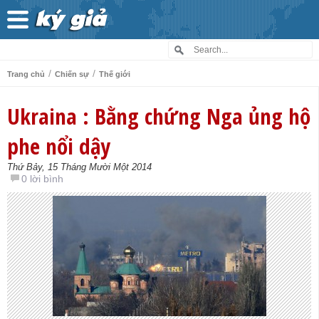
/
/
Trang chủ
Chiến sự
Thế giới
Ukraina : Bằng chứng Nga ủng hộ
phe nổi dậy
Thứ Bảy, 15 Tháng Mười Một 2014
0 lời bình