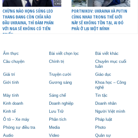
CHỪNG NÀO HỌNG SÚNG LEO
PORTNIKOV: UKRAINA VÀ PUTIN
THANG ĐANG CÒN CHĨA VÀO
CÙNG NHAU TRONG THẾ GIỚI
ĐẦU UKRAINA, THÌ ĐÀM PHÁN
NÀY SẼ KHÔNG TỒN TẠI, AI ĐÓ
VỚI NGA SẼ KHÔNG CÓ TIẾN
PHẢI Ở LẠI MỘT MÌNH
TRIỂN
Ẩm thực
Bài viết chọn lọc
Bài viết khác
Câu chuyện
Chính trị
Chuyên mục cuối
tuần
Giải trí
Truyện cười
Giáo dục
Giới tính
Gương sáng
Khoa học – Công
nghệ
Máy tính
Sáng chế
Tin tặc
Kinh doanh
Doanh nghiệp
Doanh nhân
Kinh tế
Lưu Trữ
Người Việt mình
Ô tô – Xe máy
Phân tích
Pháp luật
Phóng sự điều tra
Media
Photo
Audio
Video
Quân sự