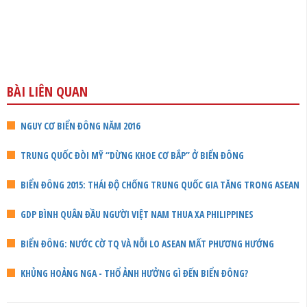
BÀI LIÊN QUAN
NGUY CƠ BIỂN ĐÔNG NĂM 2016
TRUNG QUỐC ĐÒI MỸ “DỪNG KHOE CƠ BẮP” Ở BIỂN ĐÔNG
BIỂN ĐÔNG 2015: THÁI ĐỘ CHỐNG TRUNG QUỐC GIA TĂNG TRONG ASEAN
GDP BÌNH QUÂN ĐẦU NGƯỜI VIỆT NAM THUA XA PHILIPPINES
BIỂN ĐÔNG: NƯỚC CỜ TQ VÀ NỖI LO ASEAN MẤT PHƯƠNG HƯỚNG
KHỦNG HOẢNG NGA - THỔ ẢNH HƯỞNG GÌ ĐẾN BIỂN ĐÔNG?