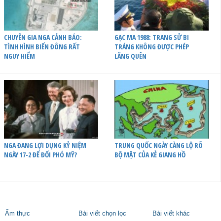
CHUYÊN GIA NGA CẢNH BÁO:
GẠC MA 1988: TRANG SỬ BI
TÌNH HÌNH BIỂN ĐÔNG RẤT
TRÁNG KHÔNG ĐƯỢC PHÉP
NGUY HIỂM
LÃNG QUÊN
NGA ĐANG LỢI DỤNG KỶ NIỆM
TRUNG QUỐC NGÀY CÀNG LỘ RÕ
NGÀY 17-2 ĐỂ ĐỐI PHÓ MỸ?
BỘ MẶT CỦA KẺ GIANG HỒ
Ẩm thực
Bài viết chọn lọc
Bài viết khác