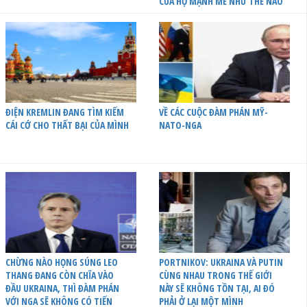
CỦA HỌ MẠNH MẼ NHƯ THẾ NÀO
ĐIỆN KREMLIN ĐANG TÌM KIẾM
VỀ CÁC CUỘC ĐÀM PHÁN MỸ-
CÁI CỚ CHO THẤT BẠI CỦA MÌNH
NATO-NGA
CHỪNG NÀO HỌNG SÚNG LEO
PORTNIKOV: UKRAINA VÀ PUTIN
THANG ĐANG CÒN CHĨA VÀO
CÙNG NHAU TRONG THẾ GIỚI
ĐẦU UKRAINA, THÌ ĐÀM PHÁN
NÀY SẼ KHÔNG TỒN TẠI, AI ĐÓ
VỚI NGA SẼ KHÔNG CÓ TIẾN
PHẢI Ở LẠI MỘT MÌNH