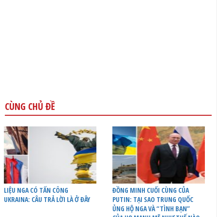
CÙNG CHỦ ĐỀ
LIỆU NGA CÓ TẤN CÔNG
ĐỒNG MINH CUỐI CÙNG CỦA
UKRAINA: CÂU TRẢ LỜI LÀ Ở ĐÂY
PUTIN: TẠI SAO TRUNG QUỐC
ỦNG HỘ NGA VÀ “TÌNH BẠN”