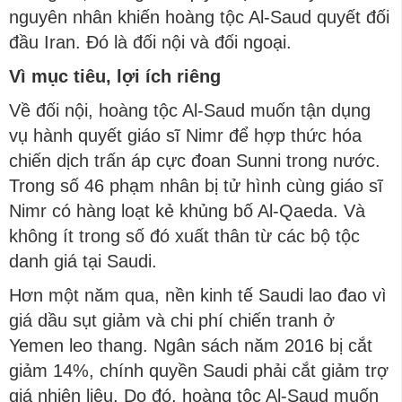
nguyên nhân khiến hoàng tộc Al-Saud quyết đối
đầu Iran. Đó là đối nội và đối ngoại.
Vì mục tiêu, lợi ích riêng
Về đối nội, hoàng tộc Al-Saud muốn tận dụng
vụ hành quyết giáo sĩ Nimr để hợp thức hóa
chiến dịch trấn áp cực đoan Sunni trong nước.
Trong số 46 phạm nhân bị tử hình cùng giáo sĩ
Nimr có hàng loạt kẻ khủng bố Al-Qaeda. Và
không ít trong số đó xuất thân từ các bộ tộc
danh giá tại Saudi.
Hơn một năm qua, nền kinh tế Saudi lao đao vì
giá dầu sụt giảm và chi phí chiến tranh ở
Yemen leo thang. Ngân sách năm 2016 bị cắt
giảm 14%, chính quyền Saudi phải cắt giảm trợ
giá nhiên liệu. Do đó, hoàng tộc Al-Saud muốn