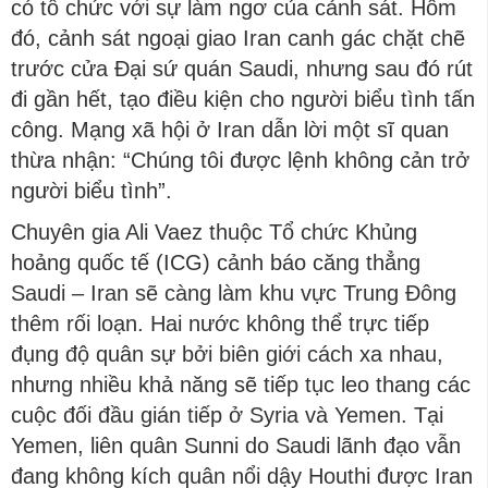
có tổ chức với sự làm ngơ của cảnh sát. Hôm
đó, cảnh sát ngoại giao Iran canh gác chặt chẽ
trước cửa Đại sứ quán Saudi, nhưng sau đó rút
đi gần hết, tạo điều kiện cho người biểu tình tấn
công. Mạng xã hội ở Iran dẫn lời một sĩ quan
thừa nhận: “Chúng tôi được lệnh không cản trở
người biểu tình”.
Chuyên gia Ali Vaez thuộc Tổ chức Khủng
hoảng quốc tế (ICG) cảnh báo căng thẳng
Saudi – Iran sẽ càng làm khu vực Trung Đông
thêm rối loạn. Hai nước không thể trực tiếp
đụng độ quân sự bởi biên giới cách xa nhau,
nhưng nhiều khả năng sẽ tiếp tục leo thang các
cuộc đối đầu gián tiếp ở Syria và Yemen. Tại
Yemen, liên quân Sunni do Saudi lãnh đạo vẫn
đang không kích quân nổi dậy Houthi được Iran