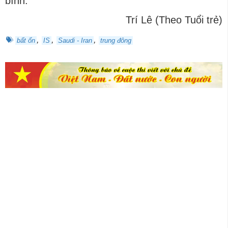
bình.
Trí Lê (Theo Tuổi trẻ)
,
,
,
bất ổn
IS
Saudi - Iran
trung đông