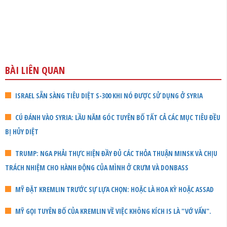
BÀI LIÊN QUAN
ISRAEL SẴN SÀNG TIÊU DIỆT S-300 KHI NÓ ĐƯỢC SỬ DỤNG Ở SYRIA
CÚ ĐÁNH VÀO SYRIA: LẦU NĂM GÓC TUYÊN BỐ TẤT CẢ CÁC MỤC TIÊU ĐỀU
BỊ HỦY DIỆT
TRUMP: NGA PHẢI THỰC HIỆN ĐẦY ĐỦ CÁC THỎA THUẬN MINSK VÀ CHỊU
TRÁCH NHIỆM CHO HÀNH ĐỘNG CỦA MÌNH Ở CRƯM VÀ DONBASS
MỸ ĐẶT KREMLIN TRƯỚC SỰ LỰA CHỌN: HOẶC LÀ HOA KỲ HOẶC ASSAD
MỸ GỌI TUYÊN BỐ CỦA KREMLIN VỀ VIỆC KHÔNG KÍCH IS LÀ "VỚ VẨN".