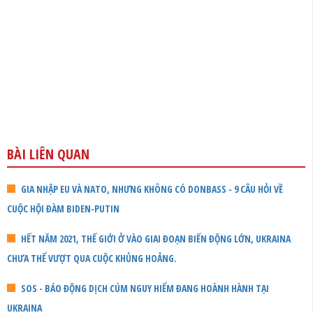
BÀI LIÊN QUAN
GIA NHẬP EU VÀ NATO, NHƯNG KHÔNG CÓ DONBASS - 9 CÂU HỎI VỀ
CUỘC HỘI ĐÀM BIDEN-PUTIN
HẾT NĂM 2021, THẾ GIỚI Ở VÀO GIAI ĐOẠN BIẾN ĐỘNG LỚN, UKRAINA
CHƯA THỂ VƯỢT QUA CUỘC KHỦNG HOẢNG.
SOS - BÁO ĐỘNG DỊCH CÚM NGUY HIỂM ĐANG HOÀNH HÀNH TẠI
UKRAINA