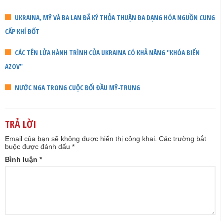
UKRAINA, MỸ VÀ BA LAN ĐÃ KÝ THỎA THUẬN ĐA DẠNG HÓA NGUỒN CUNG
CẤP KHÍ ĐỐT
CÁC TÊN LỬA HÀNH TRÌNH CỦA UKRAINA CÓ KHẢ NĂNG "KHÓA BIỂN
AZOV"
NƯỚC NGA TRONG CUỘC ĐỐI ĐẦU MỸ-TRUNG
TRẢ LỜI
Email của bạn sẽ không được hiển thị công khai.
Các trường bắt
buộc được đánh dấu
*
Bình luận
*