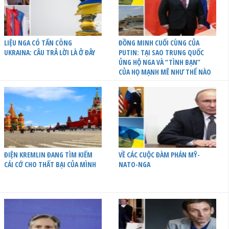
LIỆU NGA CÓ TẤN CÔNG
ĐỒNG MINH CUỐI CÙNG CỦA
UKRAINA: CÂU TRẢ LỜI LÀ Ở ĐÂY
PUTIN: TẠI SAO TRUNG QUỐC
ỦNG HỘ NGA VÀ “TÌNH BẠN”
CỦA HỌ MẠNH MẼ NHƯ THẾ NÀO
ĐIỆN KREMLIN ĐANG TÌM KIẾM
VỀ CÁC CUỘC ĐÀM PHÁN MỸ-
CÁI CỚ CHO THẤT BẠI CỦA MÌNH
NATO-NGA