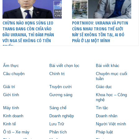
CHỪNG NÀO HỌNG SÚNG LEO
PORTNIKOV: UKRAINA VÀ PUTIN
THANG ĐANG CÒN CHĨA VÀO
CÙNG NHAU TRONG THẾ GIỚI
ĐẦU UKRAINA, THÌ ĐÀM PHÁN
NÀY SẼ KHÔNG TỒN TẠI, AI ĐÓ
VỚI NGA SẼ KHÔNG CÓ TIẾN
PHẢI Ở LẠI MỘT MÌNH
TRIỂN
Ẩm thực
Bài viết chọn lọc
Bài viết khác
Câu chuyện
Chính trị
Chuyên mục cuối
tuần
Giải trí
Truyện cười
Giáo dục
Giới tính
Gương sáng
Khoa học – Công
nghệ
Máy tính
Sáng chế
Tin tặc
Kinh doanh
Doanh nghiệp
Doanh nhân
Kinh tế
Lưu Trữ
Người Việt mình
Ô tô – Xe máy
Phân tích
Pháp luật