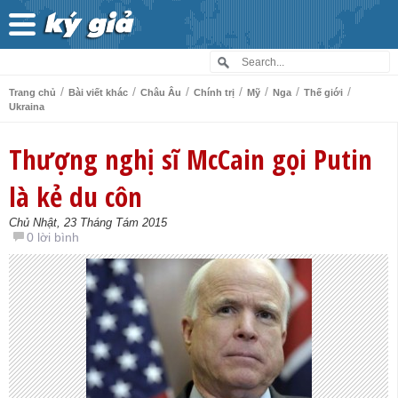
/
/
/
/
/
/
/
Trang chủ
Bài viết khác
Châu Âu
Chính trị
Mỹ
Nga
Thế giới
Ukraina
Thượng nghị sĩ McCain gọi Putin
là kẻ du côn
Chủ Nhật, 23 Tháng Tám 2015
0 lời bình