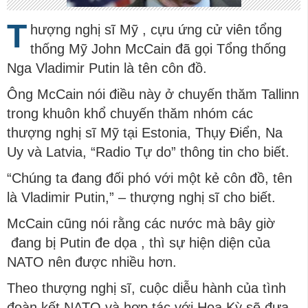
T
hượng nghị sĩ Mỹ , cựu ứng cử viên tổng
thống Mỹ John McCain đã gọi Tổng thống
Nga Vladimir Putin là tên côn đồ.
Ông McCain nói điều này ở chuyến thăm Tallinn
trong khuôn khổ chuyến thăm nhóm các
thượng nghị sĩ Mỹ tại Estonia, Thụy Điển, Na
Uy và Latvia, “Radio Tự do” thông tin cho biết.
“Chúng ta đang đối phó với một kẻ côn đồ, tên
là Vladimir Putin,” – thượng nghị sĩ cho biết.
McCain cũng nói rằng các nước mà bây giờ
đang bị Putin đe dọa , thì sự hiện diện của
NATO nên được nhiều hơn.
Theo thượng nghị sĩ, cuộc diễu hành của tình
đoàn kết NATO và hợp tác với Hoa Kỳ sẽ đưa