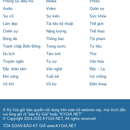
Phóng sự điều tra
Media
Photo
Audio
Video
Quân sự
Sự cố
Sự kiện
Sức khỏe
Làm đẹp
Tài liệu kỹ thuật
Thế giới
Chiến sự
Năng lượng
Thể thao
Bóng đá
Thông báo
Tội phạm
Tranh chấp Biển Đông
Trong nước
Tư liệu
Du lịch
Tâm linh
Thơ
Truyện ngắn
Tự sự
Văn hóa
Đắc nhân tâm
Văn nghệ
Độc – Lạ
Đời sống
Tuổi trẻ
Vợ chồng
Vũ khí
Vũ trụ
Điện thoại
® Ký Giả giữ bản quyền nội dung trên toàn bộ website này, mọi trích dẫn
vui lòng ghi rõ “báo Ký Giả” hoặc “KYGIA.NET”
© Copyright 2014-2015 KYGIA.NET, All rights reserved
TÒA SOẠN BÁO KÝ GIẢ
www.KYGIA.NET