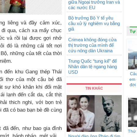
giữa Ngoại trưởng Iran và
các nước EU
Bộ trưởng Bộ Y tế yêu
êng liêng và đầy cảm xúc,
cầu xử lý nghiêm vụ bằng
giả
ã đi qua, cách xa mấy chục
Tự
c và rồi lại được gợi nhớ
Crimea không đóng cửa
thị trường của mình để
ôi đó là những cái tết nơi
cứu nông dân Ukraina
Bộ, những của tết của thời
 niệm.
Trung Quốc “tung kế” để
Nhân dân tệ ngang hàng
 đến khu Gang thép Thái
USD
Câu
tuổi thơ của một cậu bé đã
em 
đời
ật sự khó khăn khi đối mặt
TIN KHÁC
i lạnh đến cắt da, cắt thịt
ải thich nghi, với bọn trẻ
ôi đã có bao bạn bè đề cùng
t đã đến, như bao gia đình
Thử 
 mứt, bánh pháo, mét vải…
Người đàn ông Pháp đi tìm