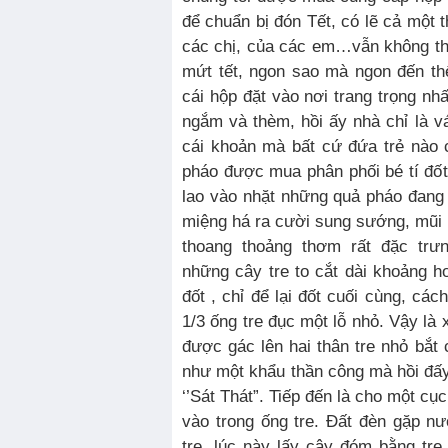
để chuẩn bị đón Tết, có lẽ cả một t
các chị, của các em…vẫn không t
mứt tết, ngon sao mà ngon đến thế,
cái hộp đặt vào nơi trang trọng nh
ngắm và thèm, hồi ấy nhà chỉ là vá
cái khoản mà bất cứ đứa trẻ nào
pháo được mua phân phối bé tí đốt c
lao vào nhặt những quả pháo đang x
miệng há ra cười sung sướng, mũi h
thoang thoảng thơm rất đặc trư
những cây tre to cắt dài khoảng 
đốt , chỉ để lại đốt cuối cùng, cá
1/3 ống tre đục một lỗ nhỏ. Vậy là 
được gác lên hai thân tre nhỏ bắt 
như một khẩu thần công mà hồi đấy 
‘’Sát Thát”. Tiếp đến là cho một cụ
vào trong ống tre. Đất đèn gặp n
tre, lúc này lấy cây đóm bằng tre