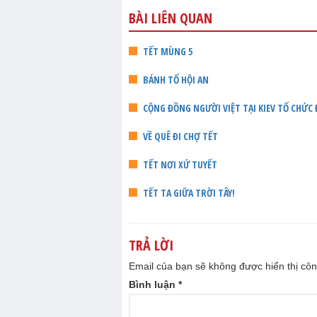
BÀI LIÊN QUAN
TẾT MÙNG 5
BÁNH TỔ HỘI AN
CỘNG ĐỒNG NGƯỜI VIỆT TẠI KIEV TỔ CHỨC 
VỀ QUÊ ĐI CHỢ TẾT
TẾT NƠI XỨ TUYẾT
TẾT TA GIỮA TRỜI TÂY!
TRẢ LỜI
Email của bạn sẽ không được hiển thị côn
Bình luận
*