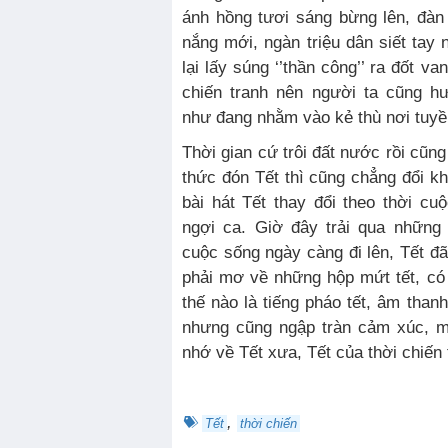
ánh hồng tươi sáng bừng lên, đàn
nắng mới, ngàn triệu dân siết ta
lại lấy súng ‘’thần công’’ ra đốt v
chiến tranh nên người ta cũng 
như đang nhằm vào kẻ thù nơi tuyề
Thời gian cứ trôi đất nước rồi cũn
thức đón Tết thì cũng chẳng đổi k
bài hát Tết thay đổi theo thời cuộ
ngợi ca. Giờ đây trải qua những
cuộc sống ngày càng đi lên, Tết đã
phải mơ về những hộp mứt tết, có
thế nào là tiếng pháo tết, âm than
nhưng cũng ngập tràn cảm xúc, mỗ
nhớ về Tết xưa, Tết của thời chiến 
,
Tết
thời chiến