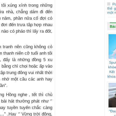
Po
 tôi xúng xính trong những
thế g
cửa nhà, chẳng dám đi đến
một 
ầu năm, phần nữa cố đợi có
 đơi đến trưa tập hợp nhau
Bài
 nào có pháo thì lấy ra đốt,
n tranh nên cũng không có
 thanh niên cỡ tuổi anh tôi
n, đấy là những đồng 5 xu
Sput
i bằng chì chọi hoặc ấp vào
khỏe
Kết
tập trung đông vui nhất thời
khoa
n nhớ một câu các anh hay
đối 
ần”.
ng Hồng nghe , tết thì chủ
 bài hát thường phát như ‘’
nay tuyền tuyến chắc càng
"Đau
ơ…” .Hay ‘’ Vừng trời đông,
c