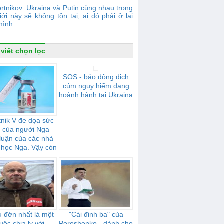
rtnikov: Ukraina và Putin cùng nhau trong
iới này sẽ không tồn tại, ai đó phải ở lại
mình
 viết chọn lọc
SOS - báo động dịch
cúm nguy hiểm đang
hoành hành tại Ukraina
nik V đe dọa sức
 của người Nga –
 luận của các nhà
 học Nga. Vậy còn
với người Ukraina
thì sao?
 đớn nhất là một
"Cái đinh ba" của
uộc chia ly với
Poroshenko - dành cho