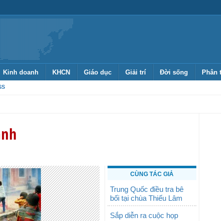
Kinh doanh
KHCN
Giáo dục
Giải trí
Đời sống
Phân 
SS
anh
CÙNG TÁC GIẢ
Trung Quốc điều tra bê
bối tại chùa Thiếu Lâm
Sắp diễn ra cuộc họp