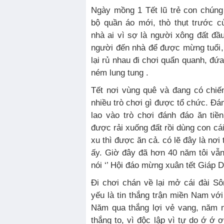
Ngày mồng 1 Tết lũ trẻ con chúng
bộ quần áo mới, thò thụt trước 
nhà ai vì sợ là người xông đất đ
người đến nhà để được mừng tuổi,
lại rủ nhau đi chơi quẩn quanh, đứa
ném lung tung .
Tết nơi vùng quê và đang có chiế
nhiều trò chơi gì được tổ chức. Đám
lao vào trò chơi đánh đáo ăn tiề
được rải xuống đất rồi dùng con cá
xu thì được ăn cả. có lẽ đây là nơi 
ấy. Giờ đây đã hơn 40 năm tôi vẫ
nói ‘’ Hội đáo mừng xuân tết Giáp D
Đi chơi chán về lại mở cái đài Sô
yếu là tin thắng trận miền Nam với
Năm qua thắng lợi vẻ vang, năm 
thắng to, vì độc lập vì tự do ớ ớ 