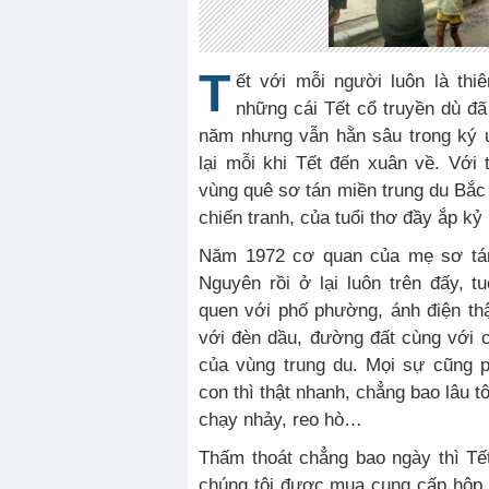
T
ết với mỗi người luôn là thi
những cái Tết cổ truyền dù đ
năm nhưng vẫn hằn sâu trong ký ứ
lại mỗi khi Tết đến xuân về. Với t
vùng quê sơ tán miền trung du Bắc 
chiến tranh, của tuổi thơ đầy ắp kỷ
Năm 1972 cơ quan của mẹ sơ tán
Nguyên rồi ở lại luôn trên đấy, 
quen với phố phường, ánh điện th
với đèn dầu, đường đất cùng với cá
của vùng trung du. Mọi sự cũng ph
con thì thật nhanh, chẳng bao lâu t
chạy nhảy, reo hò…
Thấm thoát chẳng bao ngày thì Tế
chúng tôi được mua cung cấp hộp