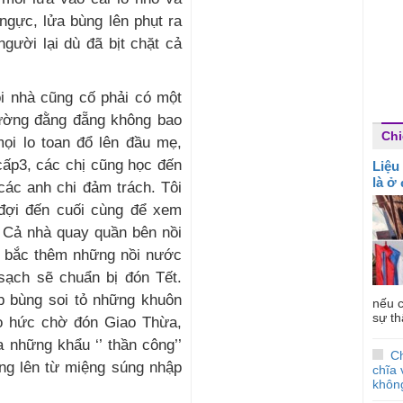
ả ngực, lửa bùng lên phụt ra
gười lại dù đã bịt chặt cả
i nhà cũng cố phải có một
trường đằng đẵng không bao
Chi
mọi lo toan đổ lên đầu mẹ,
cấp3, các chị cũng học đến
Liệu
là ở
các anh chi đảm trách. Tôi
i đợi đến cuối cùng để xem
 Cả nhà quay quần bên nồi
 bắc thêm những nồi nước
sạch sẽ chuẩn bị đón Tết.
p bùng soi tỏ những khuôn
nếu c
sự th
áo hức chờ đón Giao Thừa,
 những khẩu ‘’ thần công’’
C
ng lên từ miệng súng nhập
chĩa 
không