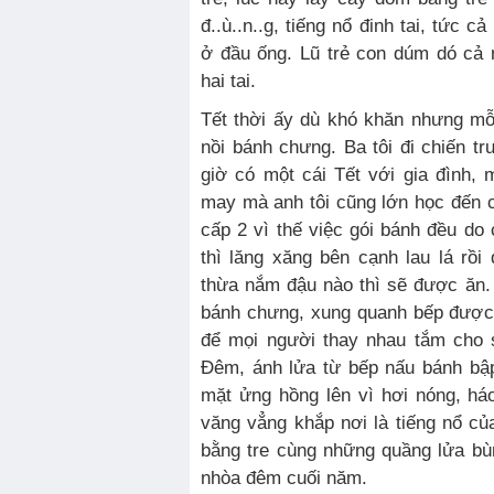
đ..ù..n..g, tiếng nổ đinh tai, tức c
ở đầu ống. Lũ trẻ con dúm dó cả n
hai tai.
Tết thời ấy dù khó khăn nhưng mỗ
nồi bánh chưng. Ba tôi đi chiến 
giờ có một cái Tết với gia đình, 
may mà anh tôi cũng lớn học đến 
cấp 2 vì thế việc gói bánh đều do 
thì lăng xăng bên cạnh lau lá rồ
thừa nắm đậu nào thì sẽ được ăn.
bánh chưng, xung quanh bếp được
để mọi người thay nhau tắm cho 
Đêm, ánh lửa từ bếp nấu bánh bậ
mặt ửng hồng lên vì hơi nóng, h
văng vẳng khắp nơi là tiếng nổ của
bằng tre cùng những quầng lửa bù
nhòa đêm cuối năm.