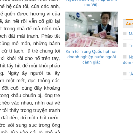
mẹ Việt
hế hệ của tôi, của các anh,
hể quên được hương vị của
 ăn hết rồi vẫn cố giữ lại
Au
ất trong nhà để mà nhìn mà
Mỗ
ch đất mái tranh. Pháo tết
 cũng mê mẩn, những bánh
Tr
ứ tì tạch, lũ trẻ chúng tôi
Kinh tế Trung Quốc hụt hơi,
doanh nghiệp nước ngoài
No
ì khói rồi cho nổ trên tay,
cảnh giác
đêm 
ít lấy hít để mùi khói pháo
ng. Ngày ấy người ta lấy
“
hơn một mét, đục thông các
ch đốt cuối cùng đấy khoảng
xong khâu chuẩn bị, ống tre
chéo vào nhau, nhìn oai vệ
tôi thấy trong truyện tranh
c đất đèn, đổ một chút nước
ước sôi sung sục trong ống
 mồi lửa vào cái lỗ nhỏ và