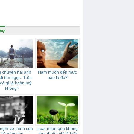
 sự
 chuyện hai anh
Ham muốn đến mức
đi tìm ngọc: Trên
nào là đủ?
 có gì là hoàn mỹ
không?
nghĩ về mình của
Luật nhân quả không
10 năm sau
đơn thuần chỉ là luật