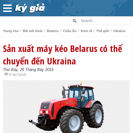
/
/
/
/
/
/
Trang chủ
Bài viết khác
Belarus
Châu Âu
Kinh tế
Thế giới
Ukraina
Sản xuất máy kéo Belarus có thể
chuyển đến Ukraina
Thứ Bảy, 25 Tháng Bảy 2015
0 lời bình