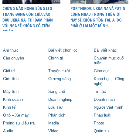
CHỪNG NÀO HỌNG SÚNG LEO
PORTNIKOV: UKRAINA VÀ PUTIN
THANG ĐANG CÒN CHĨA VÀO
CÙNG NHAU TRONG THẾ GIỚI
ĐẦU UKRAINA, THÌ ĐÀM PHÁN
NÀY SẼ KHÔNG TỒN TẠI, AI ĐÓ
VỚI NGA SẼ KHÔNG CÓ TIẾN
PHẢI Ở LẠI MỘT MÌNH
TRIỂN
Ẩm thực
Bài viết chọn lọc
Bài viết khác
Câu chuyện
Chính trị
Chuyên mục cuối
tuần
Giải trí
Truyện cười
Giáo dục
Giới tính
Gương sáng
Khoa học – Công
nghệ
Máy tính
Sáng chế
Tin tặc
Kinh doanh
Doanh nghiệp
Doanh nhân
Kinh tế
Lưu Trữ
Người Việt mình
Ô tô – Xe máy
Phân tích
Pháp luật
Phóng sự điều tra
Media
Photo
Audio
Video
Quân sự