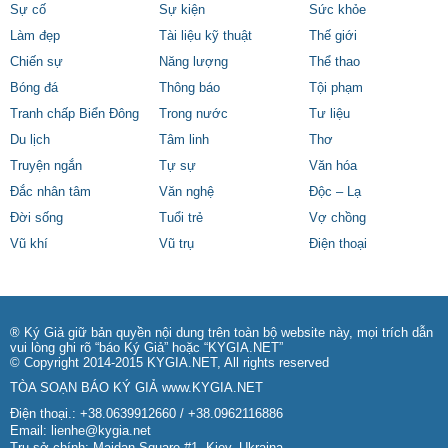
Sự cố
Sự kiện
Sức khỏe
Làm đẹp
Tài liệu kỹ thuật
Thế giới
Chiến sự
Năng lượng
Thể thao
Bóng đá
Thông báo
Tội phạm
Tranh chấp Biển Đông
Trong nước
Tư liệu
Du lịch
Tâm linh
Thơ
Truyện ngắn
Tự sự
Văn hóa
Đắc nhân tâm
Văn nghệ
Độc – Lạ
Đời sống
Tuổi trẻ
Vợ chồng
Vũ khí
Vũ trụ
Điện thoại
® Ký Giả giữ bản quyền nội dung trên toàn bộ website này, mọi trích dẫn
vui lòng ghi rõ “báo Ký Giả” hoặc “KYGIA.NET”
© Copyright 2014-2015 KYGIA.NET, All rights reserved
TÒA SOẠN BÁO KÝ GIẢ
www.KYGIA.NET
Điện thoại.: +38.0639912660 / +38.0962116886
Email:
lienhe@kygia.net