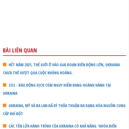
BÀI LIÊN QUAN
HẾT NĂM 2021, THẾ GIỚI Ở VÀO GIAI ĐOẠN BIẾN ĐỘNG LỚN, UKRAINA
CHƯA THỂ VƯỢT QUA CUỘC KHỦNG HOẢNG.
SOS - BÁO ĐỘNG DỊCH CÚM NGUY HIỂM ĐANG HOÀNH HÀNH TẠI
UKRAINA
UKRAINA, MỸ VÀ BA LAN ĐÃ KÝ THỎA THUẬN ĐA DẠNG HÓA NGUỒN CUNG
CẤP KHÍ ĐỐT
CÁC TÊN LỬA HÀNH TRÌNH CỦA UKRAINA CÓ KHẢ NĂNG "KHÓA BIỂN