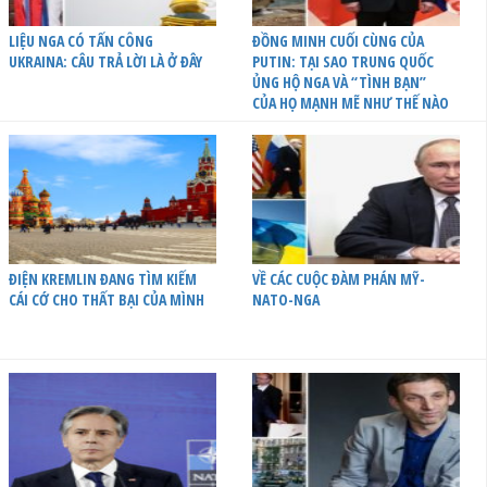
LIỆU NGA CÓ TẤN CÔNG
ĐỒNG MINH CUỐI CÙNG CỦA
UKRAINA: CÂU TRẢ LỜI LÀ Ở ĐÂY
PUTIN: TẠI SAO TRUNG QUỐC
ỦNG HỘ NGA VÀ “TÌNH BẠN”
CỦA HỌ MẠNH MẼ NHƯ THẾ NÀO
ĐIỆN KREMLIN ĐANG TÌM KIẾM
VỀ CÁC CUỘC ĐÀM PHÁN MỸ-
CÁI CỚ CHO THẤT BẠI CỦA MÌNH
NATO-NGA