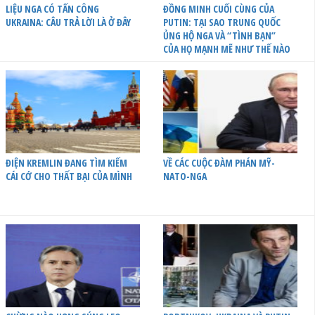
LIỆU NGA CÓ TẤN CÔNG
ĐỒNG MINH CUỐI CÙNG CỦA
UKRAINA: CÂU TRẢ LỜI LÀ Ở ĐÂY
PUTIN: TẠI SAO TRUNG QUỐC
ỦNG HỘ NGA VÀ “TÌNH BẠN”
CỦA HỌ MẠNH MẼ NHƯ THẾ NÀO
ĐIỆN KREMLIN ĐANG TÌM KIẾM
VỀ CÁC CUỘC ĐÀM PHÁN MỸ-
CÁI CỚ CHO THẤT BẠI CỦA MÌNH
NATO-NGA