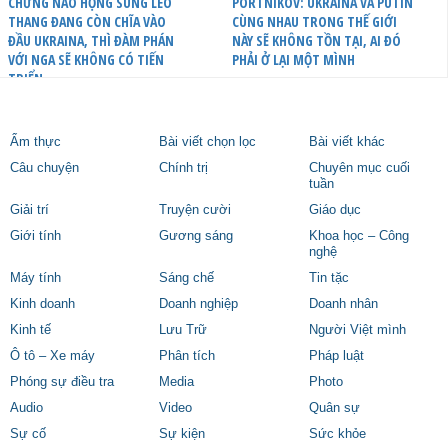
CHỪNG NÀO HỌNG SÚNG LEO
PORTNIKOV: UKRAINA VÀ PUTIN
THANG ĐANG CÒN CHĨA VÀO
CÙNG NHAU TRONG THẾ GIỚI
ĐẦU UKRAINA, THÌ ĐÀM PHÁN
NÀY SẼ KHÔNG TỒN TẠI, AI ĐÓ
VỚI NGA SẼ KHÔNG CÓ TIẾN
PHẢI Ở LẠI MỘT MÌNH
TRIỂN
Ẩm thực
Bài viết chọn lọc
Bài viết khác
Câu chuyện
Chính trị
Chuyên mục cuối
tuần
Giải trí
Truyện cười
Giáo dục
Giới tính
Gương sáng
Khoa học – Công
nghệ
Máy tính
Sáng chế
Tin tặc
Kinh doanh
Doanh nghiệp
Doanh nhân
Kinh tế
Lưu Trữ
Người Việt mình
Ô tô – Xe máy
Phân tích
Pháp luật
Phóng sự điều tra
Media
Photo
Audio
Video
Quân sự
Sự cố
Sự kiện
Sức khỏe