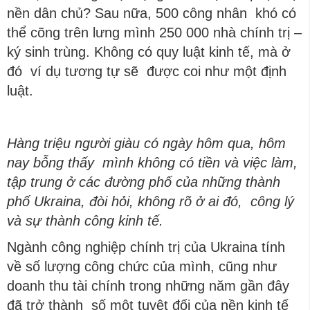
nền dân chủ? Sau nữa, 500 công nhân khó có
thể cõng trên lưng mình 250 000 nhà chính trị –
ký sinh trùng. Không có quy luật kinh tế, mà ở
đó ví dụ tương tự sẽ được coi như một định
luật.
Hàng tri
ệ
u ng
ườ
i giàu có ngày hôm
qua, hôm
nay b
ỗ
ng th
ấ
y mình không có ti
ề
n và vi
ệ
c làm,
t
ậ
p trung
ở
các đ
ườ
ng ph
ố
c
ủ
a nh
ữ
ng thành
ph
ố
Ukraina, đòi h
ỏ
i, không rõ
ở
ai đó, công lý
và s
ự
thành công kinh t
ế
.
Ngành công nghiệp chính trị của Ukraina tính
về số lượng công chức của mình, cũng như
doanh thu tài chính trong những năm gần đây
đã trở thành số một tuyệt đối của nền kinh tế