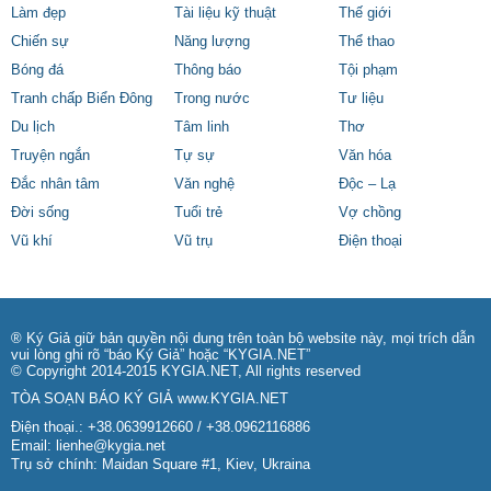
Làm đẹp
Tài liệu kỹ thuật
Thế giới
Chiến sự
Năng lượng
Thể thao
Bóng đá
Thông báo
Tội phạm
Tranh chấp Biển Đông
Trong nước
Tư liệu
Du lịch
Tâm linh
Thơ
Truyện ngắn
Tự sự
Văn hóa
Đắc nhân tâm
Văn nghệ
Độc – Lạ
Đời sống
Tuổi trẻ
Vợ chồng
Vũ khí
Vũ trụ
Điện thoại
® Ký Giả giữ bản quyền nội dung trên toàn bộ website này, mọi trích dẫn
vui lòng ghi rõ “báo Ký Giả” hoặc “KYGIA.NET”
© Copyright 2014-2015 KYGIA.NET, All rights reserved
TÒA SOẠN BÁO KÝ GIẢ
www.KYGIA.NET
Điện thoại.: +38.0639912660 / +38.0962116886
Email:
lienhe@kygia.net
Trụ sở chính: Maidan Square #1, Kiev, Ukraina