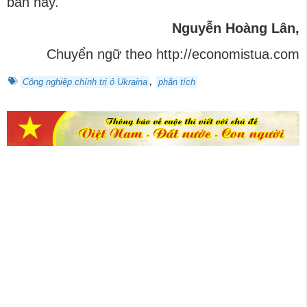
bản này.
Nguyễn
Hoà
ng
Lâ
n,
Chuyển ngữ theo http://economistua.com
,
Công nghiệp chính trị ỏ Ukraina
phân tích