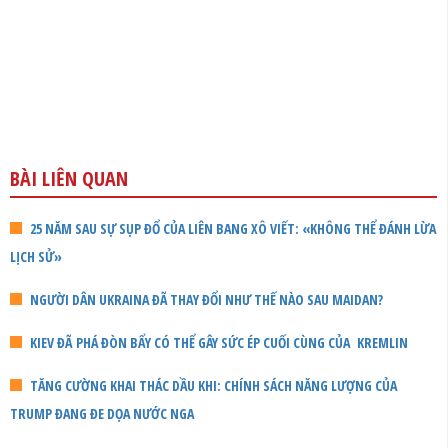
BÀI LIÊN QUAN
25 NĂM SAU SỰ SỤP ĐỔ CỦA LIÊN BANG XÔ VIẾT: «KHÔNG THỂ ĐÁNH LỪA
LỊCH SỬ»
NGƯỜI DÂN UKRAINA ĐÃ THAY ĐỔI NHƯ THẾ NÀO SAU MAIDAN?
KIEV ĐÃ PHÁ ĐÒN BẨY CÓ THỂ GÂY SỨC ÉP CUỐI CÙNG CỦA KREMLIN
TĂNG CƯỜNG KHAI THÁC DẦU KHI: CHÍNH SÁCH NĂNG LƯỢNG CỦA
TRUMP ĐANG ĐE DỌA NƯỚC NGA