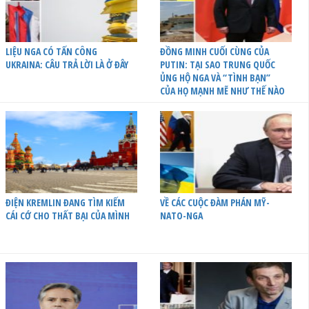
LIỆU NGA CÓ TẤN CÔNG
ĐỒNG MINH CUỐI CÙNG CỦA
UKRAINA: CÂU TRẢ LỜI LÀ Ở ĐÂY
PUTIN: TẠI SAO TRUNG QUỐC
ỦNG HỘ NGA VÀ “TÌNH BẠN”
CỦA HỌ MẠNH MẼ NHƯ THẾ NÀO
ĐIỆN KREMLIN ĐANG TÌM KIẾM
VỀ CÁC CUỘC ĐÀM PHÁN MỸ-
CÁI CỚ CHO THẤT BẠI CỦA MÌNH
NATO-NGA