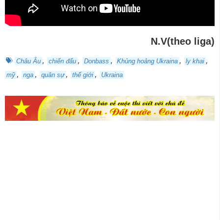
N.V(theo liga)
,
,
,
,
,
Châu Âu
chiến đấu
Donbass
Khủng hoảng Ukraina
ly khai
,
,
,
,
mỹ
nga
quân sự
thế giới
Ukraina