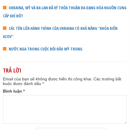
UKRAINA, MỸ VÀ BA LAN ĐÃ KÝ THỎA THUẬN ĐA DẠNG HÓA NGUỒN CUNG
CẤP KHÍ ĐỐT
CÁC TÊN LỬA HÀNH TRÌNH CỦA UKRAINA CÓ KHẢ NĂNG "KHÓA BIỂN
AZOV"
NƯỚC NGA TRONG CUỘC ĐỐI ĐẦU MỸ-TRUNG
TRẢ LỜI
Email của bạn sẽ không được hiển thị công khai.
Các trường bắt
buộc được đánh dấu
*
Bình luận
*