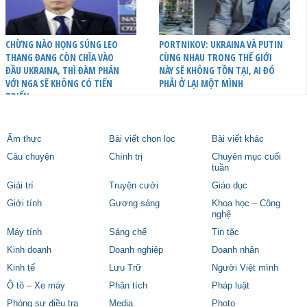
CHỪNG NÀO HỌNG SÚNG LEO
PORTNIKOV: UKRAINA VÀ PUTIN
THANG ĐANG CÒN CHĨA VÀO
CÙNG NHAU TRONG THẾ GIỚI
ĐẦU UKRAINA, THÌ ĐÀM PHÁN
NÀY SẼ KHÔNG TỒN TẠI, AI ĐÓ
VỚI NGA SẼ KHÔNG CÓ TIẾN
PHẢI Ở LẠI MỘT MÌNH
TRIỂN
Ẩm thực
Bài viết chọn lọc
Bài viết khác
Câu chuyện
Chính trị
Chuyên mục cuối
tuần
Giải trí
Truyện cười
Giáo dục
Giới tính
Gương sáng
Khoa học – Công
nghệ
Máy tính
Sáng chế
Tin tặc
Kinh doanh
Doanh nghiệp
Doanh nhân
Kinh tế
Lưu Trữ
Người Việt mình
Ô tô – Xe máy
Phân tích
Pháp luật
Phóng sự điều tra
Media
Photo