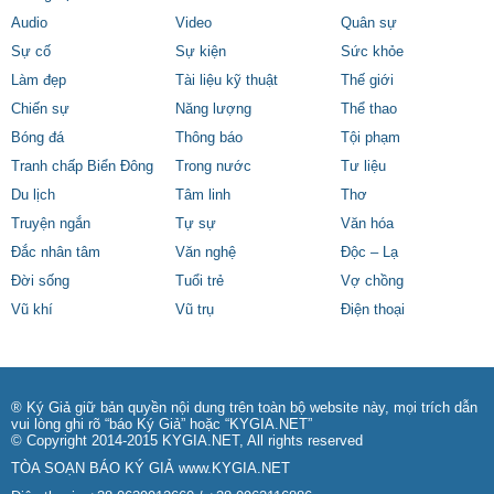
Audio
Video
Quân sự
Sự cố
Sự kiện
Sức khỏe
Làm đẹp
Tài liệu kỹ thuật
Thế giới
Chiến sự
Năng lượng
Thể thao
Bóng đá
Thông báo
Tội phạm
Tranh chấp Biển Đông
Trong nước
Tư liệu
Du lịch
Tâm linh
Thơ
Truyện ngắn
Tự sự
Văn hóa
Đắc nhân tâm
Văn nghệ
Độc – Lạ
Đời sống
Tuổi trẻ
Vợ chồng
Vũ khí
Vũ trụ
Điện thoại
® Ký Giả giữ bản quyền nội dung trên toàn bộ website này, mọi trích dẫn
vui lòng ghi rõ “báo Ký Giả” hoặc “KYGIA.NET”
© Copyright 2014-2015 KYGIA.NET, All rights reserved
TÒA SOẠN BÁO KÝ GIẢ
www.KYGIA.NET