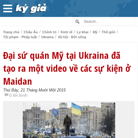
/
/
/
/
/
/
/
Trang chủ
Châu Âu
Chính trị
Kinh tế
Ly khai
Mỹ
Thế giới
/
/
Tội phạm - Pháp luật
Ukraina
Xã hội - Đời sống
Đại sứ quán Mỹ tại Ukraina đã
tạo ra một video về các sự kiện ở
Maidan
Thứ Bảy, 21 Tháng Mười Một 2015
0 lời bình