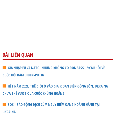
BÀI LIÊN QUAN
GIA NHẬP EU VÀ NATO, NHƯNG KHÔNG CÓ DONBASS - 9 CÂU HỎI VỀ
CUỘC HỘI ĐÀM BIDEN-PUTIN
HẾT NĂM 2021, THẾ GIỚI Ở VÀO GIAI ĐOẠN BIẾN ĐỘNG LỚN, UKRAINA
CHƯA THỂ VƯỢT QUA CUỘC KHỦNG HOẢNG.
SOS - BÁO ĐỘNG DỊCH CÚM NGUY HIỂM ĐANG HOÀNH HÀNH TẠI
UKRAINA