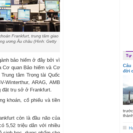
khoán Frankfurt, trung tâm giao
ng ương Âu châu (Hình: Getty
Tự
ngành bảo hiểm ở đây bởi vì
Câu 
của Cơ quan Bảo hiểm và Cơ
đời 
Trung tâm Trọng tài Quốc
BV-Winterthur, ARAG, AMB
ặt trụ sở ở Frankfurt.
ng khoán, cổ phiếu và tiền
trước
thành
ankfurt còn là đầu não của
ó 5,52 triệu dân với nhiều
H
ệ sinh học, dược phẩm cho