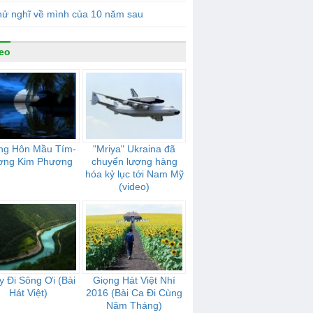
hử nghĩ về mình của 10 năm sau
eo
ng Hôn Mầu Tím-
"Mriya" Ukraina đã
ơng Kim Phượng
chuyển lượng hàng
hóa kỷ lục tới Nam Mỹ
(video)
 Đi Sông Ơi (Bài
Giọng Hát Việt Nhí
Hát Việt)
2016 (Bài Ca Đi Cùng
Năm Tháng)