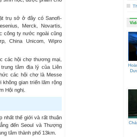
T
̣t trụ sở ở đây có Sanofi-
Vid
resenius, Merck, Novartis,
 công ty nước ngoài cũng
p, China Unicom, Wipro
c các hội chợ thương mại,
Hoà
trung tâm địa lý của Liên
Dư
chức các hội chợ là Messe
 không gian triển lãm rộng
 Hội nghị.
 nhất thế giới và rất thuận
Chảy
hẳng đến Seoul và Thượng
rung tâm thành phố 13km.