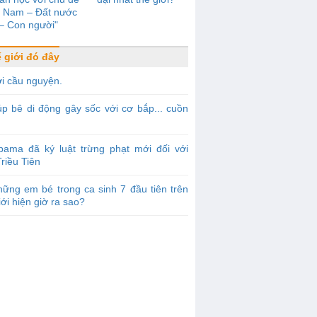
t Nam – Đất nước
– Con người"
 giới đó đây
i cầu nguyện.
p bê di động gây sốc với cơ bắp... cuồn
bama đã ký luật trừng phạt mới đối với
riều Tiên
ững em bé trong ca sinh 7 đầu tiên trên
iới hiện giờ ra sao?