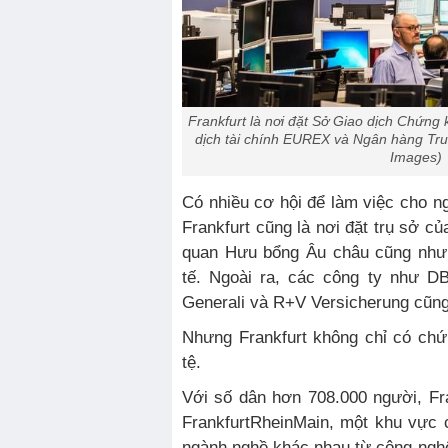
Frankfurt là nơi đặt Sở Giao dịch Chứng 
dịch tài chính EUREX và Ngân hàng Tru
Images)
Có nhiều cơ hội để làm việc cho 
Frankfurt cũng là nơi đặt trụ sở 
quan Hưu bổng Âu châu cũng như 
tế. Ngoài ra, các công ty như D
Generali và R+V Versicherung cũng đ
Nhưng Frankfurt không chỉ có chứ
tệ.
Với số dân hơn 708.000 người, Fr
FrankfurtRheinMain, một khu vực c
ngành nghề khác nhau từ công ngh