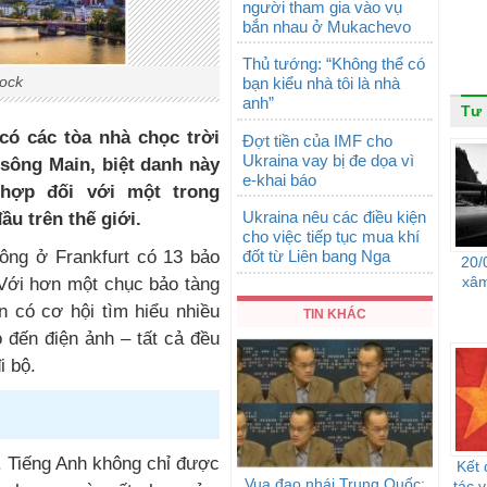
người tham gia vào vụ
bắn nhau ở Mukachevo
Thủ tướng: “Không thể có
tock
bạn kiểu nhà tôi là nhà
anh”
Tư 
 có các tòa nhà chọc trời
Đợt tiền của IMF cho
Ukraina vay bị đe dọa vì
sông Main, biệt danh này
e-khai báo
hợp đối với một trong
Ukraina nêu các điều kiện
ầu trên thế giới.
cho việc tiếp tục mua khí
đốt từ Liên bang Nga
ông ở Frankfurt có 13 bảo
20/
xâm
Với hơn một chục bảo tàng
 có cơ hội tìm hiểu nhiều
TIN KHÁC
 đến điện ảnh – tất cả đều
 bộ.
ế. Tiếng Anh không chỉ được
Kết 
Vua đạo nhái Trung Quốc:
tác 