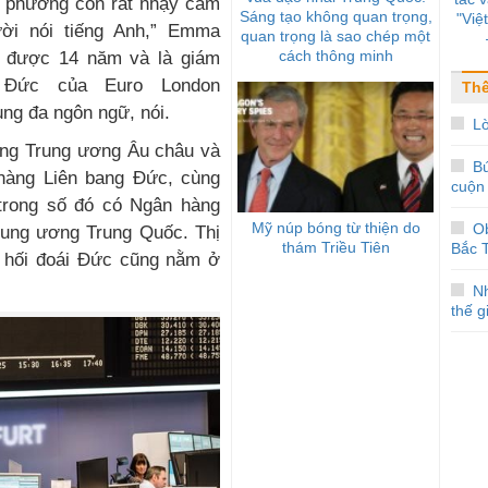
ịa phương còn rất nhạy cảm
Sáng tạo không quan trọng,
"Việ
ời nói tiếng Anh,” Emma
quan trọng là sao chép một
cách thông minh
t được 14 năm và là giám
 Đức của Euro London
Thế
ụng đa ngôn ngữ, nói.
Lờ
hàng Trung ương Âu châu và
Bú
hàng Liên bang Đức, cùng
cuộn
trong số đó có Ngân hàng
Mỹ núp bóng từ thiện do
O
rung ương Trung Quốc. Thị
thám Triều Tiên
Bắc T
g hối đoái Đức cũng nằm ở
Nh
thế g