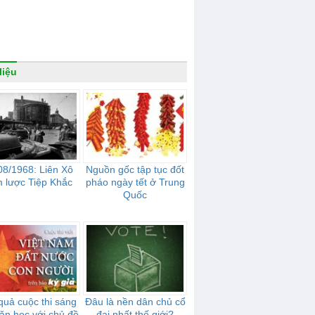
liệu
08/1968: Liên Xô
Nguồn gốc tập tục đốt
 lược Tiệp Khắc
pháo ngày tết ở Trung
Quốc
quả cuộc thi sáng
Đâu là nền dân chủ cổ
văn học với chủ đề
đại nhất thế giới?