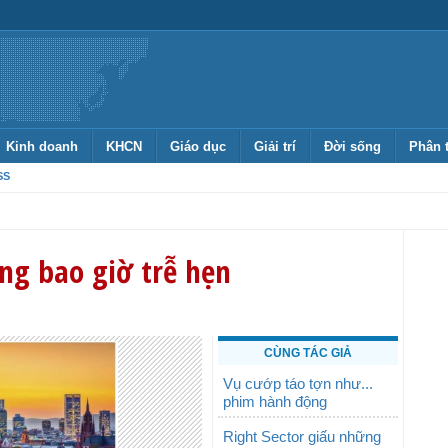
Kinh doanh
KHCN
Giáo dục
Giải trí
Đời sống
Phân 
SS
ng bao giờ trễ hẹn
CÙNG TÁC GIẢ
Vụ cướp táo tợn như...
phim hành động
Right Sector giấu những