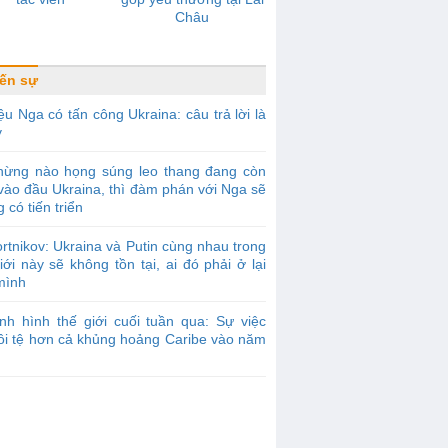
Châu
ến sự
ệu Nga có tấn công Ukraina: câu trả lời là
y
hừng nào họng súng leo thang đang còn
vào đầu Ukraina, thì đàm phán với Nga sẽ
 có tiến triển
rtnikov: Ukraina và Putin cùng nhau trong
iới này sẽ không tồn tại, ai đó phải ở lại
mình
nh hình thế giới cuối tuần qua: Sự việc
tồi tệ hơn cả khủng hoảng Caribe vào năm