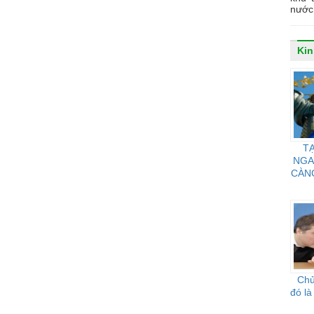
nước 
Kin
TẠ
NGA
CÀN
Chủ
đó là