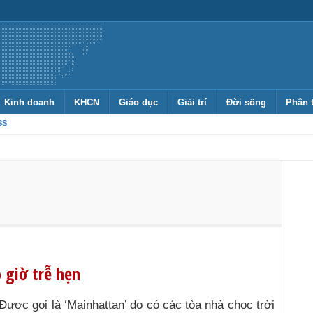
Kinh doanh
KHCN
Giáo dục
Giải trí
Đời sống
Phân 
SS
 giờ trễ hẹn
Được gọi là ‘Mainhattan’ do có các tòa nhà chọc trời