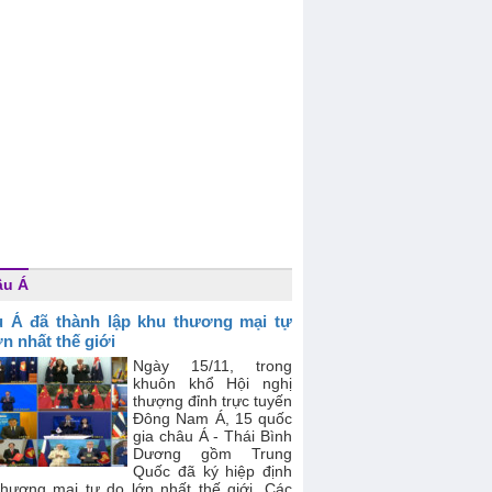
âu Á
 Á đã thành lập khu thương mại tự
ớn nhất thế giới
Ngày 15/11, trong
khuôn khổ Hội nghị
thượng đỉnh trực tuyến
Đông Nam Á, 15 quốc
gia châu Á - Thái Bình
Dương gồm Trung
Quốc đã ký hiệp định
thương mại tự do lớn nhất thế giới. Các