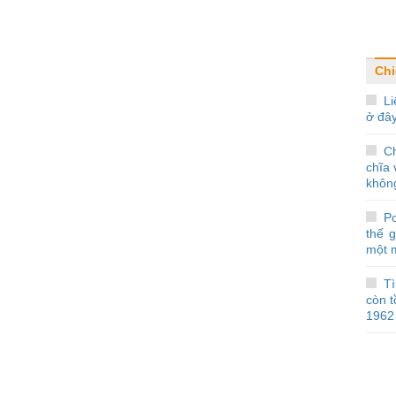
Chi
Li
ở đâ
C
chĩa 
không
Po
thế g
một 
Tì
còn 
1962