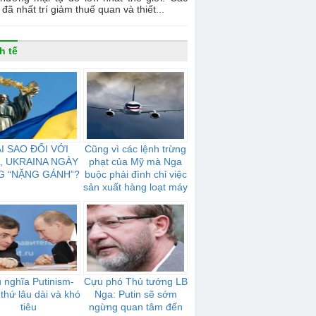
đã nhất trí giảm thuế quan và thiết...
h tế
I SAO ĐỐI VỚI
Cũng vì các lệnh trừng
, UKRAINA NGÀY
phạt của Mỹ mà Nga
G “NẶNG GÁNH”?
buộc phải đình chỉ việc
sản xuất hàng loạt máy
bay, được gọi là đối thủ
cạnh tranh với Boeing
 nghĩa Putinism-
Cựu phó Thủ tướng LB
 thứ lâu dài và khó
Nga: Putin sẽ sớm
tiêu
ngừng quan tâm đến