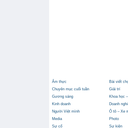
Ẩm thực
Bài viết ch
Chuyên mục cuối tuần
Giải trí
Gương sáng
Khoa học –
Kinh doanh
Doanh nghi
Người Việt mình
Ô tô – Xe 
Media
Photo
Sự cố
Sự kiện