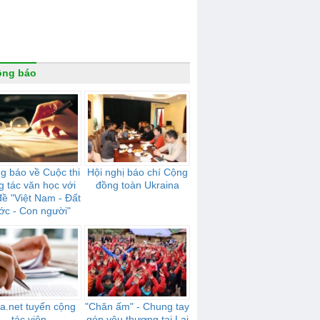
ông báo
g báo về Cuộc thi
Hội nghị báo chí Cộng
g tác văn học với
đồng toàn Ukraina
đề "Việt Nam - Đất
ớc - Con người"
ia.net tuyển cộng
"Chăn ấm" - Chung tay
tác viên
góp yêu thương tại Lai