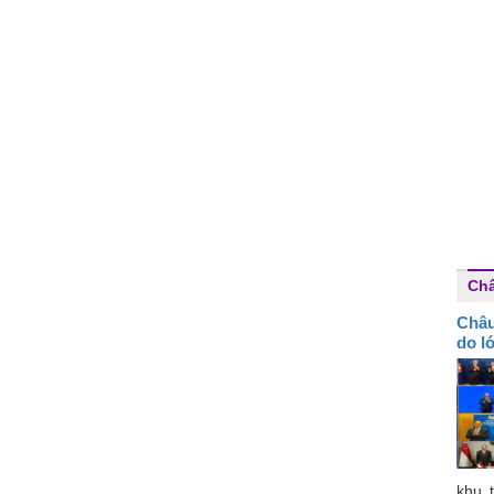
Ch
Châu
do l
khu 