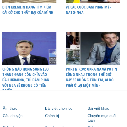
ĐIỆN KREMLIN ĐANG TÌM KIẾM
VỀ CÁC CUỘC ĐÀM PHÁN MỸ-
CÁI CỚ CHO THẤT BẠI CỦA MÌNH
NATO-NGA
CHỪNG NÀO HỌNG SÚNG LEO
PORTNIKOV: UKRAINA VÀ PUTIN
THANG ĐANG CÒN CHĨA VÀO
CÙNG NHAU TRONG THẾ GIỚI
ĐẦU UKRAINA, THÌ ĐÀM PHÁN
NÀY SẼ KHÔNG TỒN TẠI, AI ĐÓ
VỚI NGA SẼ KHÔNG CÓ TIẾN
PHẢI Ở LẠI MỘT MÌNH
TRIỂN
Ẩm thực
Bài viết chọn lọc
Bài viết khác
Câu chuyện
Chính trị
Chuyên mục cuối
tuần