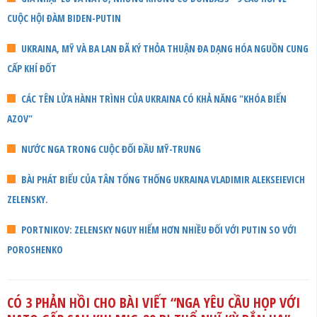
CUỘC HỘI ĐÀM BIDEN-PUTIN
UKRAINA, MỸ VÀ BA LAN ĐÃ KÝ THỎA THUẬN ĐA DẠNG HÓA NGUỒN CUNG
CẤP KHÍ ĐỐT
CÁC TÊN LỬA HÀNH TRÌNH CỦA UKRAINA CÓ KHẢ NĂNG "KHÓA BIỂN
AZOV"
NƯỚC NGA TRONG CUỘC ĐỐI ĐẦU MỸ-TRUNG
BÀI PHÁT BIỂU CỦA TÂN TỔNG THỐNG UKRAINA VLADIMIR ALEKSEIEVICH
ZELENSKY.
PORTNIKOV: ZELENSKY NGUY HIỂM HƠN NHIỀU ĐỐI VỚI PUTIN SO VỚI
POROSHENKO
CÓ 3 PHẢN HỒI CHO BÀI VIẾT “
NGA YÊU CẦU HỌP VỚI