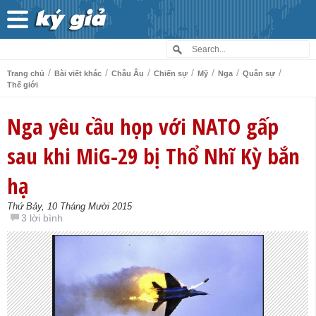
/
/
/
/
/
/
/
Trang chủ
Bài viết khác
Châu Âu
Chiến sự
Mỹ
Nga
Quân sự
Thế giới
Nga yêu cầu họp với NATO gấp
sau khi MiG-29 bị Thổ Nhĩ Kỳ bắn
hạ
Thứ Bảy, 10 Tháng Mười 2015
3 lời bình