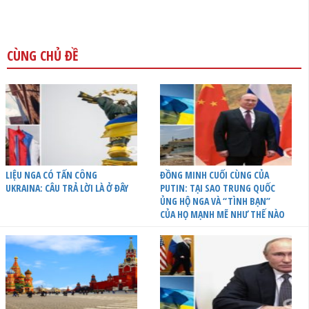
CÙNG CHỦ ĐỀ
LIỆU NGA CÓ TẤN CÔNG
ĐỒNG MINH CUỐI CÙNG CỦA
UKRAINA: CÂU TRẢ LỜI LÀ Ở ĐÂY
PUTIN: TẠI SAO TRUNG QUỐC
ỦNG HỘ NGA VÀ “TÌNH BẠN”
CỦA HỌ MẠNH MẼ NHƯ THẾ NÀO