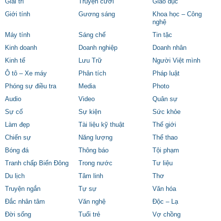
Giải trí
Truyện cười
Giáo dục
Giới tính
Gương sáng
Khoa học – Công
nghệ
Máy tính
Sáng chế
Tin tặc
Kinh doanh
Doanh nghiệp
Doanh nhân
Kinh tế
Lưu Trữ
Người Việt mình
Ô tô – Xe máy
Phân tích
Pháp luật
Phóng sự điều tra
Media
Photo
Audio
Video
Quân sự
Sự cố
Sự kiện
Sức khỏe
Làm đẹp
Tài liệu kỹ thuật
Thế giới
Chiến sự
Năng lượng
Thể thao
Bóng đá
Thông báo
Tội phạm
Tranh chấp Biển Đông
Trong nước
Tư liệu
Du lịch
Tâm linh
Thơ
Truyện ngắn
Tự sự
Văn hóa
Đắc nhân tâm
Văn nghệ
Độc – Lạ
Đời sống
Tuổi trẻ
Vợ chồng