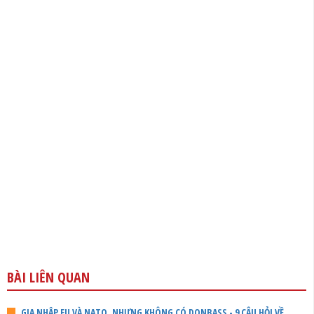
BÀI LIÊN QUAN
GIA NHẬP EU VÀ NATO, NHƯNG KHÔNG CÓ DONBASS - 9 CÂU HỎI VỀ