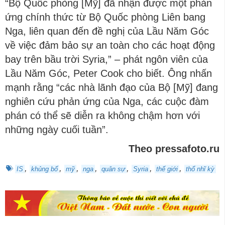
“Bộ Quốc phòng [Mỹ] đã nhận được một phản
ứng chính thức từ Bộ Quốc phòng Liên bang
Nga, liên quan đến đề nghị của Lầu Năm Góc
về việc đảm bảo sự an toàn cho các hoạt động
bay trên bầu trời Syria,” – phát ngôn viên của
Lầu Năm Góc, Peter Cook cho biết. Ông nhấn
mạnh rằng “các nhà lãnh đạo của Bộ [Mỹ] đang
nghiên cứu phản ứng của Nga, các cuộc đàm
phán có thể sẽ diễn ra không chậm hơn với
những ngày cuối tuần”.
Theo pressafoto.ru
,
,
,
,
,
,
,
IS
khủng bố
mỹ
nga
quân sự
Syria
thế giới
thổ nhĩ kỳ