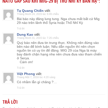
NATO GẤP SAU KHI MIG-29 BỊ THỔ NHĨ KỲ BẮN HẠ
”:
Tạ Quang Chiến
viết:
Tháng Mười 24, 2015 lúc 9:49 chiều
Bài báo này đăng lung tung. Nga chưa mất bất cứ Mig
29 nào trên lãnh thổ Syria hoặc Thổ Nhĩ Kỳ
Trả lời
Dung Kao
viết:
Tháng Mười 31, 2015 lúc 7:26 chiều
Quý báo nên đưa tin trung thực. Không nên đứng vào
bên nào để bình luận. Nếu dẫn nguồn thì nên chọn
nguồn tin có uy tín để đăng. MIG 29 của Nga là máy
bay đánh chặn hạng nhẹ nên chưa đưa vào tham chiến
ở Serya.
Cám ơn!
Trả lời
Việt Phong
viết:
Tháng Một 7, 2016 lúc 4:20 sáng
Có nhầm lẫn gì chăng ?…
Trả lời
TRẢ LỜI