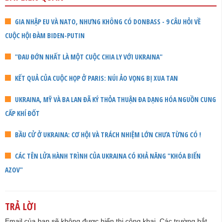
GIA NHẬP EU VÀ NATO, NHƯNG KHÔNG CÓ DONBASS - 9 CÂU HỎI VỀ
CUỘC HỘI ĐÀM BIDEN-PUTIN
"ĐAU ĐỚN NHẤT LÀ MỘT CUỘC CHIA LY VỚI UKRAINA"
KẾT QUẢ CỦA CUỘC HỌP Ở PARIS: NÚI ẢO VỌNG BỊ XUA TAN
UKRAINA, MỸ VÀ BA LAN ĐÃ KÝ THỎA THUẬN ĐA DẠNG HÓA NGUỒN CUNG
CẤP KHÍ ĐỐT
BẦU CỬ Ở UKRAINA: CƠ HỘI VÀ TRÁCH NHIỆM LỚN CHƯA TỪNG CÓ !
CÁC TÊN LỬA HÀNH TRÌNH CỦA UKRAINA CÓ KHẢ NĂNG "KHÓA BIỂN
AZOV"
TRẢ LỜI
Email của bạn sẽ không được hiển thị công khai.
Các trường bắt