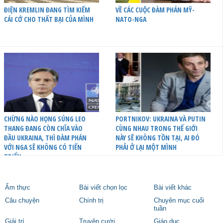
ĐIỆN KREMLIN ĐANG TÌM KIẾM
VỀ CÁC CUỘC ĐÀM PHÁN MỸ-
CÁI CỚ CHO THẤT BẠI CỦA MÌNH
NATO-NGA
CHỪNG NÀO HỌNG SÚNG LEO
PORTNIKOV: UKRAINA VÀ PUTIN
THANG ĐANG CÒN CHĨA VÀO
CÙNG NHAU TRONG THẾ GIỚI
ĐẦU UKRAINA, THÌ ĐÀM PHÁN
NÀY SẼ KHÔNG TỒN TẠI, AI ĐÓ
VỚI NGA SẼ KHÔNG CÓ TIẾN
PHẢI Ở LẠI MỘT MÌNH
TRIỂN
Ẩm thực
Bài viết chọn lọc
Bài viết khác
Câu chuyện
Chính trị
Chuyên mục cuối
tuần
Giải trí
Truyện cười
Giáo dục