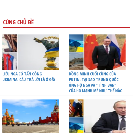
CÙNG CHỦ ĐỀ
LIỆU NGA CÓ TẤN CÔNG
ĐỒNG MINH CUỐI CÙNG CỦA
UKRAINA: CÂU TRẢ LỜI LÀ Ở ĐÂY
PUTIN: TẠI SAO TRUNG QUỐC
ỦNG HỘ NGA VÀ “TÌNH BẠN”
CỦA HỌ MẠNH MẼ NHƯ THẾ NÀO