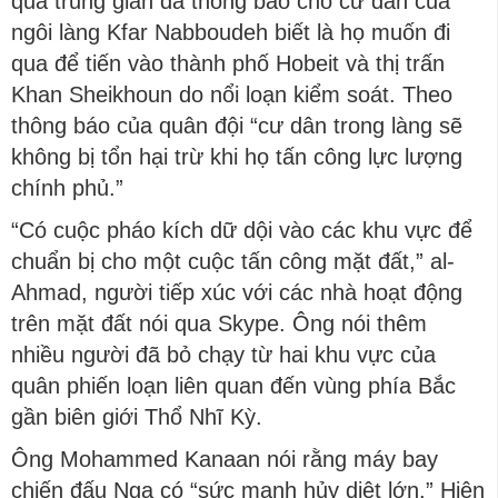
qua trung gian đã thông báo cho cư dân của
ngôi làng Kfar Nabboudeh biết là họ muốn đi
qua để tiến vào thành phố Hobeit và thị trấn
Khan Sheikhoun do nổi loạn kiểm soát. Theo
thông báo của quân đội “cư dân trong làng sẽ
không bị tổn hại trừ khi họ tấn công lực lượng
chính phủ.”
“Có cuộc pháo kích dữ dội vào các khu vực để
chuẩn bị cho một cuộc tấn công mặt đất,” al-
Ahmad, người tiếp xúc với các nhà hoạt động
trên mặt đất nói qua Skype. Ông nói thêm
nhiều người đã bỏ chạy từ hai khu vực của
quân phiến loạn liên quan đến vùng phía Bắc
gần biên giới Thổ Nhĩ Kỳ.
Ông Mohammed Kanaan nói rằng máy bay
chiến đấu Nga có “sức mạnh hủy diệt lớn.” Hiện