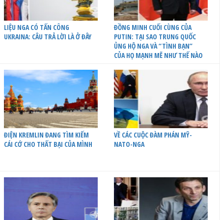
LIỆU NGA CÓ TẤN CÔNG
ĐỒNG MINH CUỐI CÙNG CỦA
UKRAINA: CÂU TRẢ LỜI LÀ Ở ĐÂY
PUTIN: TẠI SAO TRUNG QUỐC
ỦNG HỘ NGA VÀ “TÌNH BẠN”
CỦA HỌ MẠNH MẼ NHƯ THẾ NÀO
ĐIỆN KREMLIN ĐANG TÌM KIẾM
VỀ CÁC CUỘC ĐÀM PHÁN MỸ-
CÁI CỚ CHO THẤT BẠI CỦA MÌNH
NATO-NGA