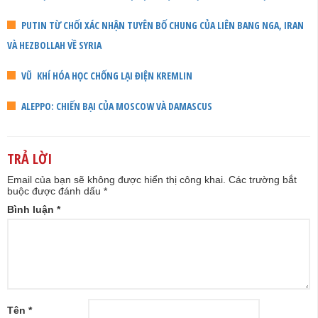
PUTIN TỪ CHỐI XÁC NHẬN TUYÊN BỐ CHUNG CỦA LIÊN BANG NGA, IRAN
VÀ HEZBOLLAH VỀ SYRIA
VŨ KHÍ HÓA HỌC CHỐNG LẠI ĐIỆN KREMLIN
ALEPPO: CHIẾN BẠI CỦA MOSCOW VÀ DAMASCUS
TRẢ LỜI
Email của bạn sẽ không được hiển thị công khai.
Các trường bắt
buộc được đánh dấu
*
Bình luận
*
Tên
*