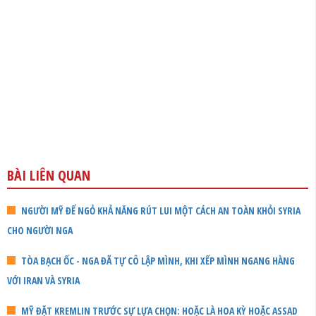
BÀI LIÊN QUAN
NGƯỜI MỸ ĐỂ NGỎ KHẢ NĂNG RÚT LUI MỘT CÁCH AN TOÀN KHỎI SYRIA
CHO NGƯỜI NGA
TÒA BẠCH ỐC - NGA ĐÃ TỰ CÔ LẬP MÌNH, KHI XẾP MÌNH NGANG HÀNG
VỚI IRAN VÀ SYRIA
MỸ ĐẶT KREMLIN TRƯỚC SỰ LỰA CHỌN: HOẶC LÀ HOA KỲ HOẶC ASSAD