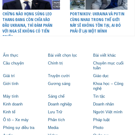
CHỪNG NÀO HỌNG SÚNG LEO
PORTNIKOV: UKRAINA VÀ PUTIN
THANG ĐANG CÒN CHĨA VÀO
CÙNG NHAU TRONG THẾ GIỚI
ĐẦU UKRAINA, THÌ ĐÀM PHÁN
NÀY SẼ KHÔNG TỒN TẠI, AI ĐÓ
VỚI NGA SẼ KHÔNG CÓ TIẾN
PHẢI Ở LẠI MỘT MÌNH
TRIỂN
Ẩm thực
Bài viết chọn lọc
Bài viết khác
Câu chuyện
Chính trị
Chuyên mục cuối
tuần
Giải trí
Truyện cười
Giáo dục
Giới tính
Gương sáng
Khoa học – Công
nghệ
Máy tính
Sáng chế
Tin tặc
Kinh doanh
Doanh nghiệp
Doanh nhân
Kinh tế
Lưu Trữ
Người Việt mình
Ô tô – Xe máy
Phân tích
Pháp luật
Phóng sự điều tra
Media
Photo