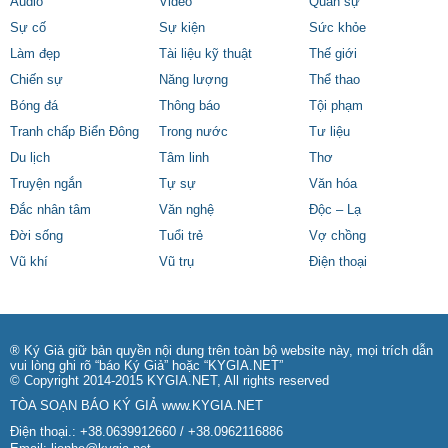
Audio
Video
Quân sự
Sự cố
Sự kiện
Sức khỏe
Làm đẹp
Tài liệu kỹ thuật
Thế giới
Chiến sự
Năng lượng
Thể thao
Bóng đá
Thông báo
Tội phạm
Tranh chấp Biển Đông
Trong nước
Tư liệu
Du lịch
Tâm linh
Thơ
Truyện ngắn
Tự sự
Văn hóa
Đắc nhân tâm
Văn nghệ
Độc – Lạ
Đời sống
Tuổi trẻ
Vợ chồng
Vũ khí
Vũ trụ
Điện thoại
® Ký Giả giữ bản quyền nội dung trên toàn bộ website này, mọi trích dẫn
vui lòng ghi rõ “báo Ký Giả” hoặc “KYGIA.NET”
© Copyright 2014-2015 KYGIA.NET, All rights reserved
TÒA SOẠN BÁO KÝ GIẢ
www.KYGIA.NET
Điện thoại.: +38.0639912660 / +38.0962116886