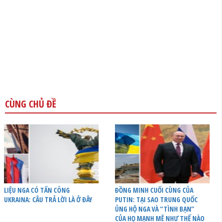
CÙNG CHỦ ĐỀ
LIỆU NGA CÓ TẤN CÔNG
ĐỒNG MINH CUỐI CÙNG CỦA
UKRAINA: CÂU TRẢ LỜI LÀ Ở ĐÂY
PUTIN: TẠI SAO TRUNG QUỐC
ỦNG HỘ NGA VÀ “TÌNH BẠN”
CỦA HỌ MẠNH MẼ NHƯ THẾ NÀO