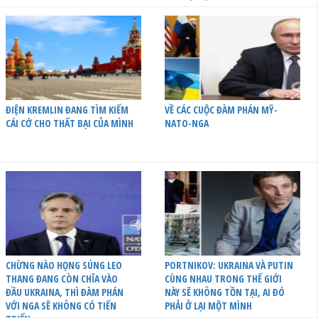
ĐIỆN KREMLIN ĐANG TÌM KIẾM
VỀ CÁC CUỘC ĐÀM PHÁN MỸ-
CÁI CỚ CHO THẤT BẠI CỦA MÌNH
NATO-NGA
CHỪNG NÀO HỌNG SÚNG LEO
PORTNIKOV: UKRAINA VÀ PUTIN
THANG ĐANG CÒN CHĨA VÀO
CÙNG NHAU TRONG THẾ GIỚI
ĐẦU UKRAINA, THÌ ĐÀM PHÁN
NÀY SẼ KHÔNG TỒN TẠI, AI ĐÓ
VỚI NGA SẼ KHÔNG CÓ TIẾN
PHẢI Ở LẠI MỘT MÌNH