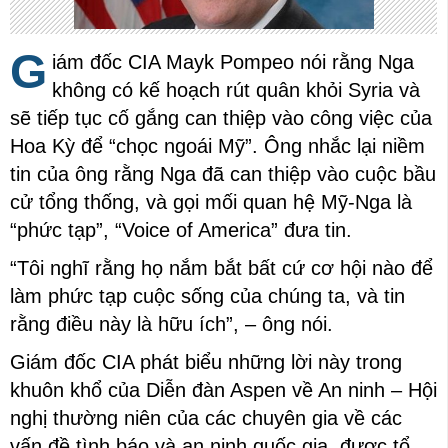
G
iám đốc CIA Mayk Pompeo nói rằng Nga
không có kế hoạch rút quân khỏi Syria và
sẽ tiếp tục cố gắng can thiệp vào công việc của
Hoa Kỳ để “chọc ngoái Mỹ”. Ông nhắc lại niềm
tin của ông rằng Nga đã can thiệp vào cuộc bầu
cử tổng thống, và gọi mối quan hệ Mỹ-Nga là
“phức tạp”, “Voice of America” đưa tin.
“Tôi nghĩ rằng họ nắm bắt bất cứ cơ hội nào để
làm phức tạp cuộc sống của chúng ta, và tin
rằng điều này là hữu ích”, – ông nói.
Giám đốc CIA phát biểu những lời này trong
khuôn khổ của Diễn đàn Aspen về An ninh – Hội
nghị thường niên của các chuyên gia về các
vấn đề tình báo và an ninh quốc gia, được tổ