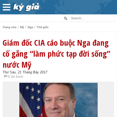
/
/
/
Trang chủ
Mỹ
Nga
Thế giới
Giám đốc CIA cáo buộc Nga đang
cố gắng “làm phức tạp đời sống”
nước Mỹ
Thứ Sáu, 21 Tháng Bảy 2017
0 lời bình