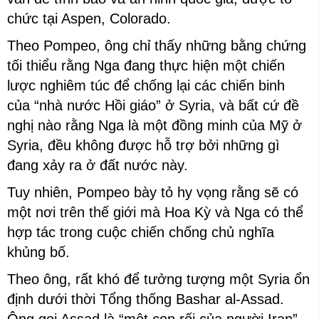
chức tại Aspen, Colorado.
Theo Pompeo, ông chỉ thấy những bằng chứng
tối thiểu rằng Nga đang thực hiện một chiến
lược nghiêm túc để chống lại các chiến binh
của “nhà nước Hồi giáo” ở Syria, và bất cứ đề
nghị nào rằng Nga là một đồng minh của Mỹ ở
Syria, đều không được hỗ trợ bởi những gì
đang xảy ra ở đất nước này.
Tuy nhiên, Pompeo bày tỏ hy vọng rằng sẽ có
một nơi trên thế giới mà Hoa Kỳ và Nga có thể
hợp tác trong cuộc chiến chống chủ nghĩa
khủng bố.
Theo ông, rất khó để tưởng tượng một Syria ổn
định dưới thời Tổng thống Bashar al-Assad.
Ông gọi Assad là “một con rối của người Iran”,