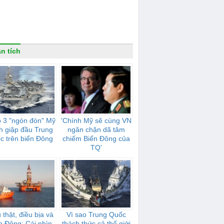
n tích
ộ 3 "ngón đòn" Mỹ
'Chính Mỹ sẽ cùng VN
h giập đầu Trung
ngăn chặn dã tâm
c trên biển Đông
chiếm Biển Đông của
TQ'
 thật, điều bịa và
Vì sao Trung Quốc
n Đông: Cái nhìn
thách thức cả thế giới