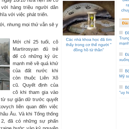
 ngày 26/10 hứa hẹn sẽ có
ra
 với hàng triệu người dân
chuy
ĩa với việc phát triển.
nổi 
biể
Đài
mới, nhưng mọi thứ vẫn sẽ y
Đ
Trun
Các nhà khoa học đã tìm
Mới chỉ 25 tuổi, cô
mạnh
thấy trong cơ thể người "
Martirosyan đủ trẻ
đồng hồ tử thần"
Đà
để có những ký ức
xuốn
mạnh mẽ về quá khứ
của đất nước khi
Bộ
Mỹ s
còn thuộc Liên Xô
cũ. Quyết định của
Bộ
cô khi tham gia vào
"uy h
 từ sự giận dữ trước quyết
kovych liên quan đến việc
châu Âu. Và khi Tổng thống
 2, đã có những sự phấn
Ukraine bước vào kỷ nguyên