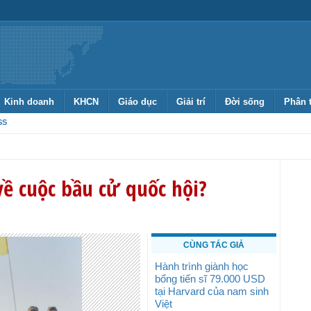
Kinh doanh
KHCN
Giáo dục
Giải trí
Đời sống
Phân 
SS
về cuộc bầu cử quốc hội?
CÙNG TÁC GIẢ
Hành trình giành học
bổng tiến sĩ 79.000 USD
tại Harvard của nam sinh
Việt