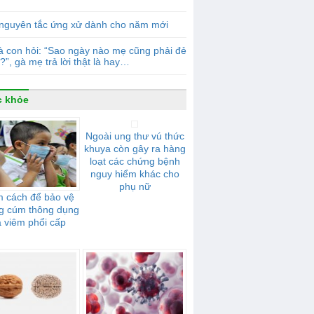
 nguyên tắc ứng xử dành cho năm mới
 con hỏi: “Sao ngày nào mẹ cũng phải đẻ
?”, gà mẹ trả lời thật là hay…
c khỏe
Ngoài ung thư vú thức
khuya còn gây ra hàng
loạt các chứng bệnh
nguy hiểm khác cho
phụ nữ
 cách để bảo vệ
g cúm thông dụng
 viêm phổi cấp