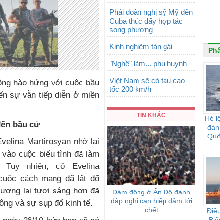
Phái đoàn nghị sỹ Mỹ đến
Cuba thúc đẩy hợp tác
song phương
Kinh nghiệm tán gái
Phâ
"Nghề" làm... phụ huynh
Việt Nam sẽ có tàu cao
ông hào hứng với cuộc bầu
tốc 200 km/h
ến sự vẫn tiếp diễn ở miền
TIN KHÁC
Hé l
đến bầu cử
đán
Quố
velina Martirosyan nhớ lại
 vào cuộc biểu tình đã làm
. Tuy nhiên, cô Evelina
 cuộc cách mạng đã lật đổ
ương lai tươi sáng hơn đã
Đám đông ở Ấn Độ đánh
đập nghi can hiếp dâm tới
ông và sự sụp đổ kinh tế.
chết
Điều
Biể