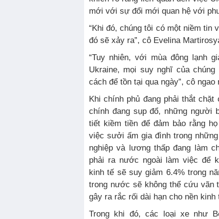
mới với sự đổi mới quan hệ với ph
“Khi đó, chúng tôi có một niềm tin
đó sẽ xảy ra”, cô Evelina Martirosy
“Tuy nhiên, với mùa đông lạnh g
Ukraine, mọi suy nghĩ của chúng 
cách để tồn tại qua ngày”, cô ngao
Khi chính phủ đang phải thắt chặt 
chính đang sụp đổ, những người 
tiết kiềm tiền để đảm bảo rằng họ 
việc sưởi ấm gia đình trong những 
nghiệp và lương thấp đang làm ch
phải ra nước ngoài làm việc để k
kinh tế sẽ suy giảm 6.4% trong n
trong nước sẽ không thể cứu vãn 
gây ra rắc rối dài hạn cho nền kinh 
Trong khi đó, các loại xe như B