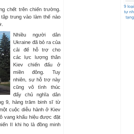
9 loạ
ng chết trên chiến trường.
tự nh
 tập trung vào làm thế nào
tạng
ở.
Nhiều người dân
Ukraine đã bỏ ra của
cải để hỗ trợ cho
các lực lượng thân
Kiev chiến đấu ở
miền đông. Tuy
nhiên, sự hỗ trợ này
cũng vô tình thúc
đẩy chủ nghĩa dân
g 9, hàng trăm binh sĩ từ
 một cuộc diễu hành ở Kiev
hô vang khẩu hiệu được đặt
iến II khi họ là đồng minh