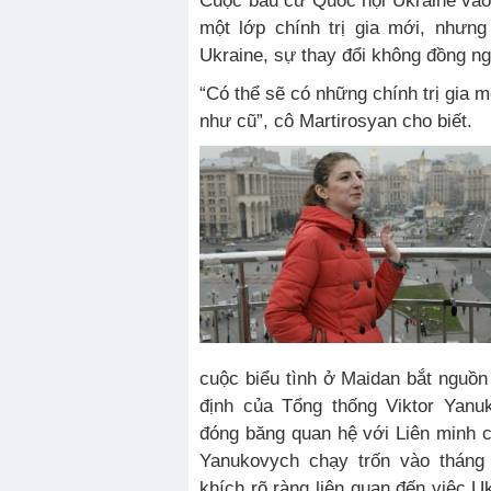
Cuộc bầu cử Quốc hội Ukraine vào
một lớp chính trị gia mới, nhưng
Ukraine, sự thay đổi không đồng ngh
“Có thể sẽ có những chính trị gia 
như cũ”, cô Martirosyan cho biết.
cuộc biểu tình ở Maidan bắt nguồn
định của Tổng thống Viktor Yanu
đóng băng quan hệ với Liên minh 
Yanukovych chạy trốn vào tháng
khích rõ ràng liên quan đến việc 