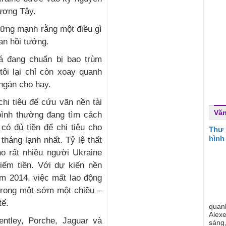
ương Tây.
 vững mạnh rằng một điều gì
an hồi tưởng.
iá đang chuẩn bị bao trùm
tôi lại chỉ còn xoay quanh
 ngán cho hay.
chi tiêu để cứu vãn nền tài
Văn
bình thường đang tìm cách
có đủ tiền để chi tiêu cho
Thư 
hình
tháng lạnh nhất. Tỷ lệ thất
o rất nhiều người Ukraine
iếm tiền. Với dự kiến nền
ăm 2014, việc mất lao động
trong một sớm một chiều –
tế.
quan
Alexe
entley, Porche, Jaguar và
sáng,