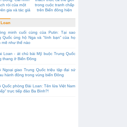
̣ch ròi của một
trong cuộc tranh chấp
ên gia và tác giả
trên Biển đông hiện
tiếng về yêu sách
nay?
n của Trung Quốc
 Loan
ồng minh cuối cùng của Putin: Tại sao
g Quốc ủng hộ Nga và "tình bạn" của họ
 mẽ như thế nào
i Loan - át chủ bài Mỹ buộc Trung Quốc
g thang ở Biển Đông
 Ngoại giao Trung Quốc triệu tập đại sứ
au hành động trong vùng biển Đông
 Quốc phòng Đài Loan: Tên lửa Việt Nam
iếp" trực tiếp đảo Ba Bình?!