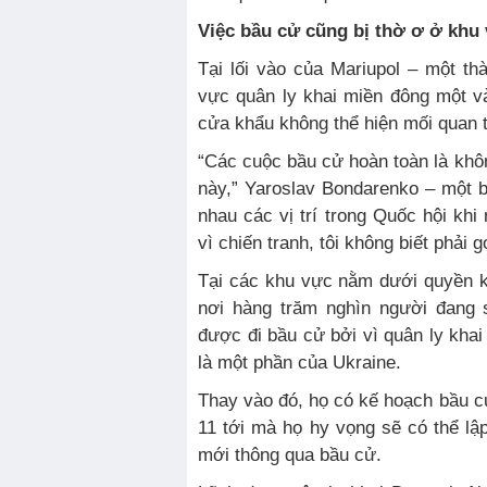
Việc bầu cử cũng bị thờ ơ ở khu
Tại lối vào của Mariupol – một t
vực quân ly khai miền đông một và
cửa khẩu không thể hiện mối quan 
“Các cuộc bầu cử hoàn toàn là khôn
này,” Yaroslav Bondarenko – một bi
nhau các vị trí trong Quốc hội khi
vì chiến tranh, tôi không biết phải g
Tại các khu vực nằm dưới quyền k
nơi hàng trăm nghìn người đang 
được đi bầu cử bởi vì quân ly kha
là một phần của Ukraine.
Thay vào đó, họ có kế hoạch bầu c
11 tới mà họ hy vọng sẽ có thể l
mới thông qua bầu cử.