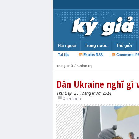
Hải ngoại
Trong nước
Thế giới
Tài liệu
Entries RSS
Comments R
/
Trang chủ
Chính trị
Dân Ukraine nghĩ gì 
Thứ Bảy, 25 Tháng Mười 2014
0 lời bình