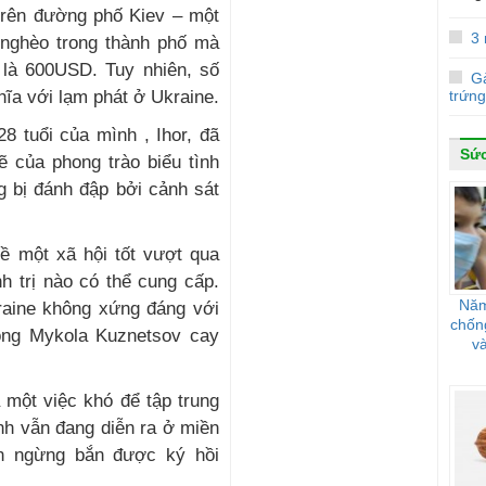
trên đường phố Kiev – một
3
 nghèo trong thành phố mà
 là 600USD. Tuy nhiên, số
Gà
ĩa với lạm phát ở Ukraine.
trứng
8 tuổi của mình , Ihor, đã
Sứ
 của phong trào biểu tình
g bị đánh đập bởi cảnh sát
ề một xã hội tốt vượt qua
h trị nào có thể cung cấp.
Năm
aine không xứng đáng với
chốn
ông Mykola Kuznetsov cay
và
 một việc khó để tập trung
nh vẫn đang diễn ra ở miền
n ngừng bắn được ký hồi