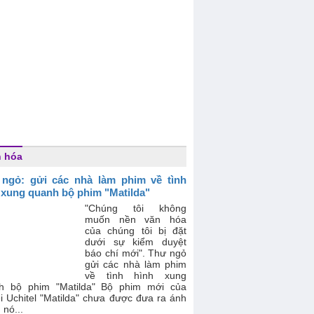
 hóa
ngỏ: gửi các nhà làm phim về tình
 xung quanh bộ phim "Matilda"
"Chúng tôi không
muốn nền văn hóa
của chúng tôi bị đặt
dưới sự kiểm duyệt
báo chí mới". Thư ngỏ
gửi các nhà làm phim
về tình hình xung
h bộ phim "Matilda" Bộ phim mới của
i Uchitel "Matilda" chưa được đưa ra ánh
 nó...