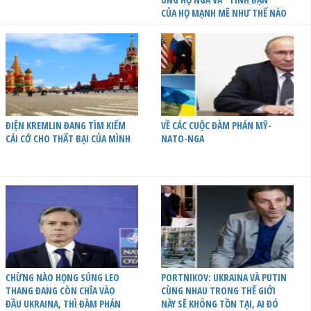
CỦA HỌ MẠNH MẼ NHƯ THẾ NÀO
ĐIỆN KREMLIN ĐANG TÌM KIẾM
VỀ CÁC CUỘC ĐÀM PHÁN MỸ-
CÁI CỚ CHO THẤT BẠI CỦA MÌNH
NATO-NGA
CHỪNG NÀO HỌNG SÚNG LEO
PORTNIKOV: UKRAINA VÀ PUTIN
THANG ĐANG CÒN CHĨA VÀO
CÙNG NHAU TRONG THẾ GIỚI
ĐẦU UKRAINA, THÌ ĐÀM PHÁN
NÀY SẼ KHÔNG TỒN TẠI, AI ĐÓ