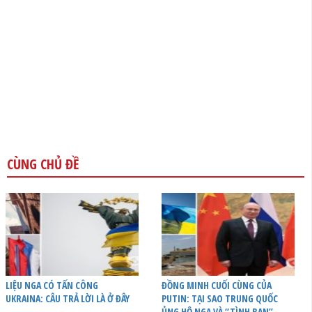
CÙNG CHỦ ĐỀ
LIỆU NGA CÓ TẤN CÔNG
ĐỒNG MINH CUỐI CÙNG CỦA
UKRAINA: CÂU TRẢ LỜI LÀ Ở ĐÂY
PUTIN: TẠI SAO TRUNG QUỐC
ỦNG HỘ NGA VÀ “TÌNH BẠN”