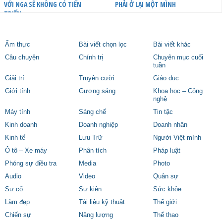
VỚI NGA SẼ KHÔNG CÓ TIẾN
PHẢI Ở LẠI MỘT MÌNH
TRIỂN
Ẩm thực
Bài viết chọn lọc
Bài viết khác
Câu chuyện
Chính trị
Chuyên mục cuối
tuần
Giải trí
Truyện cười
Giáo dục
Giới tính
Gương sáng
Khoa học – Công
nghệ
Máy tính
Sáng chế
Tin tặc
Kinh doanh
Doanh nghiệp
Doanh nhân
Kinh tế
Lưu Trữ
Người Việt mình
Ô tô – Xe máy
Phân tích
Pháp luật
Phóng sự điều tra
Media
Photo
Audio
Video
Quân sự
Sự cố
Sự kiện
Sức khỏe
Làm đẹp
Tài liệu kỹ thuật
Thế giới
Chiến sự
Năng lượng
Thể thao