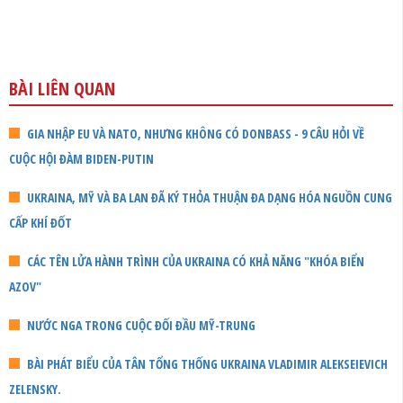
BÀI LIÊN QUAN
GIA NHẬP EU VÀ NATO, NHƯNG KHÔNG CÓ DONBASS - 9 CÂU HỎI VỀ
CUỘC HỘI ĐÀM BIDEN-PUTIN
UKRAINA, MỸ VÀ BA LAN ĐÃ KÝ THỎA THUẬN ĐA DẠNG HÓA NGUỒN CUNG
CẤP KHÍ ĐỐT
CÁC TÊN LỬA HÀNH TRÌNH CỦA UKRAINA CÓ KHẢ NĂNG "KHÓA BIỂN
AZOV"
NƯỚC NGA TRONG CUỘC ĐỐI ĐẦU MỸ-TRUNG
BÀI PHÁT BIỂU CỦA TÂN TỔNG THỐNG UKRAINA VLADIMIR ALEKSEIEVICH
ZELENSKY.