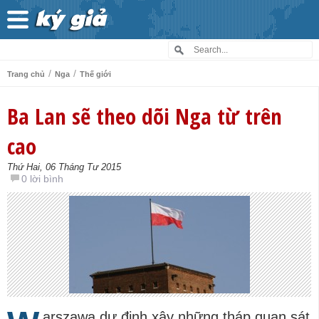
/
/
Trang chủ
Nga
Thế giới
Ba Lan sẽ theo dõi Nga từ trên
cao
Thứ Hai, 06 Tháng Tư 2015
0 lời bình
arszawa dự định xây những tháp quan sát