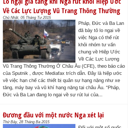
Lo ngại gia tăng khi Nga rút khỏi Hiệp Ước
Về Các Lực Lượng Vũ Trang Thông Thường
Chủ Nhật, 05 Tháng Tư 2015
Pháp, Đức và Ba Lan
đã bày tỏ lo ngại về
việc Nga có thể rút
khỏi nhóm tư vấn
chung về Hiệp Ước
Về Các Lực Lượng
Vũ Trang Thông Thường Ở Châu Âu (CFE), theo báo cáo
của Sputnik , được Mediafax trích dẫn. Đây là hiệp ước
về việc hạn chế các thiết bị quân sự hạng nặng như xe
tăng, máy bay và vũ khí hạng nặng tại châu Âu. “Pháp,
Đức và Ba Lan đang lo ngại về sự rút lui của...
Đương đầu với một nước Nga xét lại
Thứ Bảy, 28 Tháng Ba 2015
Đối với một số quốc