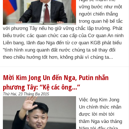
vững bước như một
người chiến thắng
trong quan hệ bế tắc
với phương Tây nếu họ giữ vững chắc lập trường. Phát
biểu trước các quan chức cao cấp của Cơ quan An ninh
Liên bang, lãnh đạo Nga đến từ cơ quan KGB phát biểu
"tình hình xung quanh đất nước chúng ta sẽ thay đổi
theo chiều hướng tốt hơn, không phải vì chúng ta...
Mời Kim Jong Un đến Nga, Putin nhắn
phương Tây: “Kệ các ông…”
Thứ Hai, 23 Tháng Ba 2015
Việc ông Kim Jong
Un chính thức nhận
được lời mời tới
thăm Nga vào tháng
Năm tới đây chứa