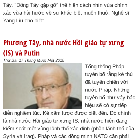
Tây. “Đông Tây gặp gỡ” thể hiện cách nhìn vừa chính
xác vừa hài hước về sự khác biệt muôn thuở. Nghệ sĩ
Yang Liu cho biết:...
Phương Tây, nhà nước Hồi giáo tự xưng
(IS) và Putin
Thứ Ba, 17 Tháng Mười Một 2015
Tổng thống Pháp
tuyên bố rằng kẻ thù
đã tuyên chiến với
nước Pháp. Những
tuyên bố như vậy báo
hiệu sẽ có sự tiếp
diễn nghiêm túc. Kẻ xâm lược được biết đến. Đó chính
là nhà nước Hồi giáo tự xưng IS, nhà nước hiện đang
kiểm soát một vùng lãnh thổ xác định (phần lãnh thổ của
Syria và Iraq). Pháp và các đồng minh NATO cần phải