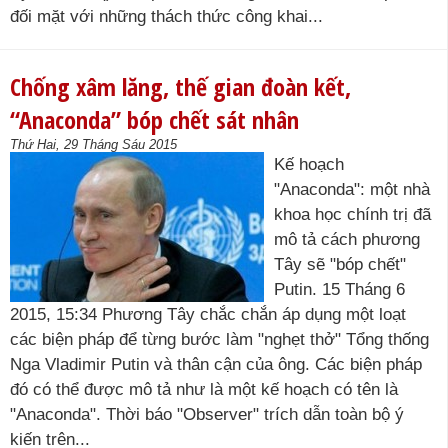
đối mặt với những thách thức công khai...
Chống xâm lăng, thế gian đoàn kết,
“Anaconda” bóp chết sát nhân
Thứ Hai, 29 Tháng Sáu 2015
Kế hoạch
"Anaconda": một nhà
khoa học chính trị đã
mô tả cách phương
Tây sẽ "bóp chết"
Putin. 15 Tháng 6
2015, 15:34 Phương Tây chắc chắn áp dụng một loạt
các biện pháp để từng bước làm "nghẹt thở" Tổng thống
Nga Vladimir Putin và thân cận của ông. Các biện pháp
đó có thể được mô tả như là một kế hoạch có tên là
"Anaconda". Thời báo "Observer" trích dẫn toàn bộ ý
kiến ​trên...