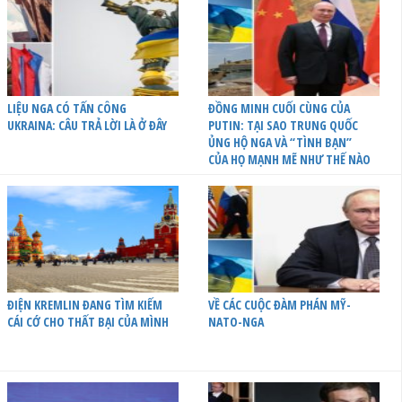
LIỆU NGA CÓ TẤN CÔNG
ĐỒNG MINH CUỐI CÙNG CỦA
UKRAINA: CÂU TRẢ LỜI LÀ Ở ĐÂY
PUTIN: TẠI SAO TRUNG QUỐC
ỦNG HỘ NGA VÀ “TÌNH BẠN”
CỦA HỌ MẠNH MẼ NHƯ THẾ NÀO
ĐIỆN KREMLIN ĐANG TÌM KIẾM
VỀ CÁC CUỘC ĐÀM PHÁN MỸ-
CÁI CỚ CHO THẤT BẠI CỦA MÌNH
NATO-NGA