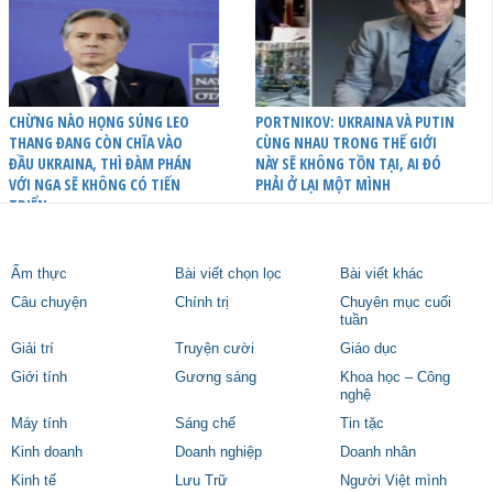
CHỪNG NÀO HỌNG SÚNG LEO
PORTNIKOV: UKRAINA VÀ PUTIN
THANG ĐANG CÒN CHĨA VÀO
CÙNG NHAU TRONG THẾ GIỚI
ĐẦU UKRAINA, THÌ ĐÀM PHÁN
NÀY SẼ KHÔNG TỒN TẠI, AI ĐÓ
VỚI NGA SẼ KHÔNG CÓ TIẾN
PHẢI Ở LẠI MỘT MÌNH
TRIỂN
Ẩm thực
Bài viết chọn lọc
Bài viết khác
Câu chuyện
Chính trị
Chuyên mục cuối
tuần
Giải trí
Truyện cười
Giáo dục
Giới tính
Gương sáng
Khoa học – Công
nghệ
Máy tính
Sáng chế
Tin tặc
Kinh doanh
Doanh nghiệp
Doanh nhân
Kinh tế
Lưu Trữ
Người Việt mình