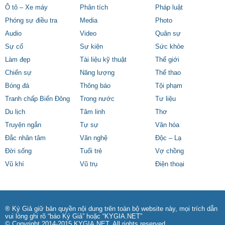
Ô tô – Xe máy
Phân tích
Pháp luật
Phóng sự điều tra
Media
Photo
Audio
Video
Quân sự
Sự cố
Sự kiện
Sức khỏe
Làm đẹp
Tài liệu kỹ thuật
Thế giới
Chiến sự
Năng lượng
Thể thao
Bóng đá
Thông báo
Tội phạm
Tranh chấp Biển Đông
Trong nước
Tư liệu
Du lịch
Tâm linh
Thơ
Truyện ngắn
Tự sự
Văn hóa
Đắc nhân tâm
Văn nghệ
Độc – Lạ
Đời sống
Tuổi trẻ
Vợ chồng
Vũ khí
Vũ trụ
Điện thoại
® Ký Giả giữ bản quyền nội dung trên toàn bộ website này, mọi trích dẫn
vui lòng ghi rõ “báo Ký Giả” hoặc “KYGIA.NET”
© Copyright 2014-2015 KYGIA.NET, All rights reserved