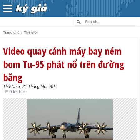
/
Trang chủ
Thế giới
Video quay cảnh máy bay ném
bom Tu-95 phát nổ trên đường
băng
Thứ Năm, 21 Tháng Một 2016
0 lời bình