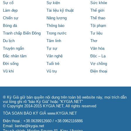
Sự cố
Sự kiện
Sức khỏe
Làm đẹp
Tài liệu kỹ thuật
Thế giới
Chiến sự
Năng lượng
Thể thao
Bóng đá
Thông báo
Tội phạm
Tranh chấp Biển Đông
Trong nước
Tư liệu
Du lịch
Tâm linh
Thơ
Truyện ngắn
Tự sự
Văn hóa
Đắc nhân tâm
Văn nghệ
Độc – Lạ
Đời sống
Tuổi trẻ
Vợ chồng
Vũ khí
Vũ trụ
Điện thoại
® Ký Giả giữ bản quyền nội dung trên toàn bộ website này, mọi trích dẫn
vui lòng ghi rõ “báo Ký Giả” hoặc “KYGIA.NET”
© Copyright 2014-2015 KYGIA.NET, All rights reserved
TÒA SOẠN BÁO KÝ GIẢ
www.KYGIA.NET
Điện thoại.: +38.0639912660 / +38.0962116886
Email:
lienhe@kygia.net