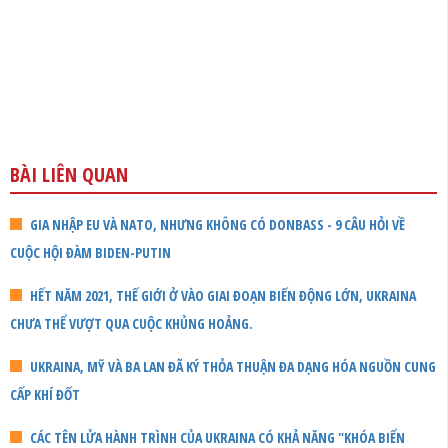
BÀI LIÊN QUAN
GIA NHẬP EU VÀ NATO, NHƯNG KHÔNG CÓ DONBASS - 9 CÂU HỎI VỀ
CUỘC HỘI ĐÀM BIDEN-PUTIN
HẾT NĂM 2021, THẾ GIỚI Ở VÀO GIAI ĐOẠN BIẾN ĐỘNG LỚN, UKRAINA
CHƯA THỂ VƯỢT QUA CUỘC KHỦNG HOẢNG.
UKRAINA, MỸ VÀ BA LAN ĐÃ KÝ THỎA THUẬN ĐA DẠNG HÓA NGUỒN CUNG
CẤP KHÍ ĐỐT
CÁC TÊN LỬA HÀNH TRÌNH CỦA UKRAINA CÓ KHẢ NĂNG "KHÓA BIỂN