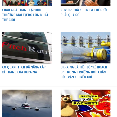
CHÂU Á ĐÃ THÀNH LẬP KHU
COVID-19 ĐÃ KHIẾN CẢ THẾ GIỚI
THƯƠNG MẠI TỰ DO LỚN NHẤT
PHẢI QUỲ GỐI
THẾ GIỚI
CƠ QUAN FITCH ĐÃ NÂNG CẤP
UKRAINA ĐÃ TIẾT LỘ “KẾ HOẠCH
XẾP HẠNG CỦA UKRAINA
B” TRONG TRƯỜNG HỢP CHẤM
DỨT VẬN CHUYỂN KHÍ