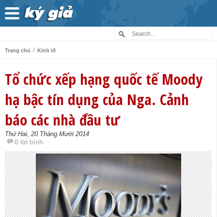
/
Trang chủ
Kinh tế
Tổ chức xếp hạng quốc tế Moody
hạ bậc tín dụng của Nga. Cảnh
báo các nhà đầu tư
Thứ Hai, 20 Tháng Mười 2014
0 lời bình