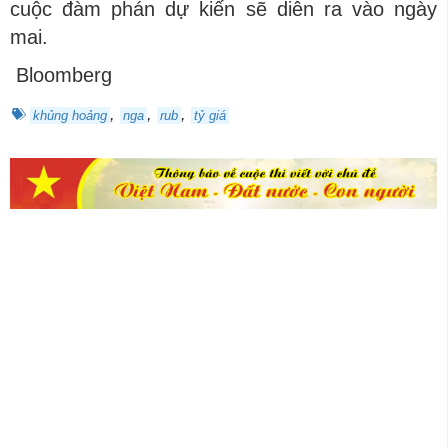
cuộc đàm phán dự kiến ​​sẽ diễn ra vào ngày
mai.
Bloomberg
,
,
,
khủng hoảng
nga
rub
tỷ giá