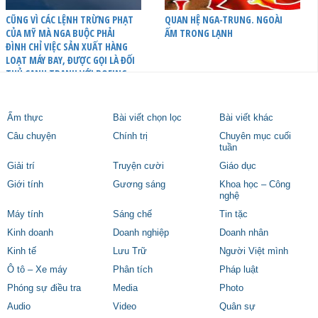
CŨNG VÌ CÁC LỆNH TRỪNG PHẠT
QUAN HỆ NGA-TRUNG. NGOÀI
CỦA MỸ MÀ NGA BUỘC PHẢI
ẤM TRONG LẠNH
ĐÌNH CHỈ VIỆC SẢN XUẤT HÀNG
LOẠT MÁY BAY, ĐƯỢC GỌI LÀ ĐỐI
THỦ CẠNH TRANH VỚI BOEING
Ẩm thực
Bài viết chọn lọc
Bài viết khác
Câu chuyện
Chính trị
Chuyên mục cuối
tuần
Giải trí
Truyện cười
Giáo dục
Giới tính
Gương sáng
Khoa học – Công
nghệ
Máy tính
Sáng chế
Tin tặc
Kinh doanh
Doanh nghiệp
Doanh nhân
Kinh tế
Lưu Trữ
Người Việt mình
Ô tô – Xe máy
Phân tích
Pháp luật
Phóng sự điều tra
Media
Photo
Audio
Video
Quân sự