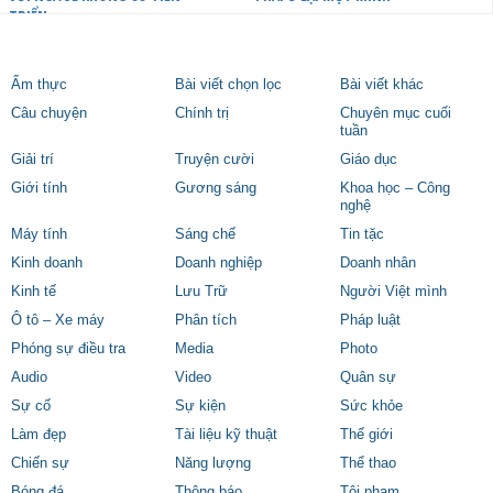
TRIỂN
Ẩm thực
Bài viết chọn lọc
Bài viết khác
Câu chuyện
Chính trị
Chuyên mục cuối
tuần
Giải trí
Truyện cười
Giáo dục
Giới tính
Gương sáng
Khoa học – Công
nghệ
Máy tính
Sáng chế
Tin tặc
Kinh doanh
Doanh nghiệp
Doanh nhân
Kinh tế
Lưu Trữ
Người Việt mình
Ô tô – Xe máy
Phân tích
Pháp luật
Phóng sự điều tra
Media
Photo
Audio
Video
Quân sự
Sự cố
Sự kiện
Sức khỏe
Làm đẹp
Tài liệu kỹ thuật
Thế giới
Chiến sự
Năng lượng
Thể thao
Bóng đá
Thông báo
Tội phạm