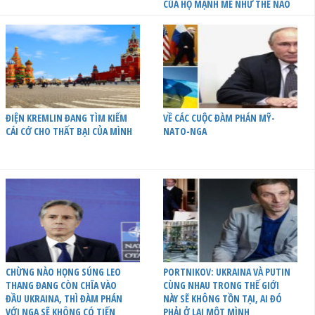
CỦA HỌ MẠNH MẼ NHƯ THẾ NÀO
ĐIỆN KREMLIN ĐANG TÌM KIẾM
VỀ CÁC CUỘC ĐÀM PHÁN MỸ-
CÁI CỚ CHO THẤT BẠI CỦA MÌNH
NATO-NGA
CHỪNG NÀO HỌNG SÚNG LEO
PORTNIKOV: UKRAINA VÀ PUTIN
THANG ĐANG CÒN CHĨA VÀO
CÙNG NHAU TRONG THẾ GIỚI
ĐẦU UKRAINA, THÌ ĐÀM PHÁN
NÀY SẼ KHÔNG TỒN TẠI, AI ĐÓ
VỚI NGA SẼ KHÔNG CÓ TIẾN
PHẢI Ở LẠI MỘT MÌNH