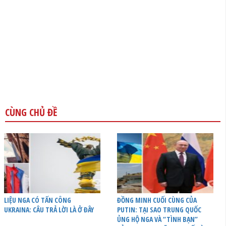
CÙNG CHỦ ĐỀ
LIỆU NGA CÓ TẤN CÔNG
ĐỒNG MINH CUỐI CÙNG CỦA
UKRAINA: CÂU TRẢ LỜI LÀ Ở ĐÂY
PUTIN: TẠI SAO TRUNG QUỐC
ỦNG HỘ NGA VÀ “TÌNH BẠN”