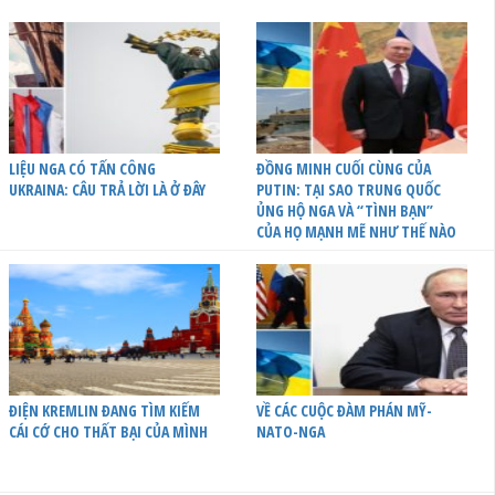
LIỆU NGA CÓ TẤN CÔNG
ĐỒNG MINH CUỐI CÙNG CỦA
UKRAINA: CÂU TRẢ LỜI LÀ Ở ĐÂY
PUTIN: TẠI SAO TRUNG QUỐC
ỦNG HỘ NGA VÀ “TÌNH BẠN”
CỦA HỌ MẠNH MẼ NHƯ THẾ NÀO
ĐIỆN KREMLIN ĐANG TÌM KIẾM
VỀ CÁC CUỘC ĐÀM PHÁN MỸ-
CÁI CỚ CHO THẤT BẠI CỦA MÌNH
NATO-NGA