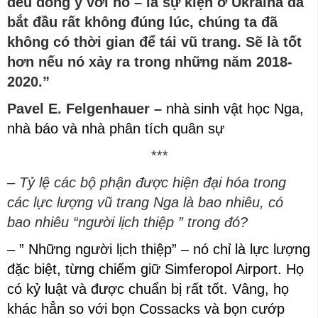
đều đồng ý với nó – là sự kiện ở Ukraina đã
bắt đầu rất không đúng lúc, chúng ta đã
không có thời gian để tái vũ trang. Sẽ là tốt
hơn nếu nó xảy ra trong những năm 2018-
2020.”
Pavel E. Felgenhauer –
nhà sinh vật học Nga,
nhà báo và nhà phân tích quân sự
***
– Tỷ lệ các bộ phận được hiện đại hóa trong
các lực lượng vũ trang Nga là bao nhiêu, có
bao nhiêu “người lịch thiệp ” trong đó?
– ” Những người lịch thiệp” – nó chỉ là lực lượng
đặc biệt, từng chiếm giữ Simferopol Airport. Họ
có kỷ luật và được chuẩn bị rất tốt. Vâng, họ
khác hẳn so với bọn Cossacks và bọn cướp