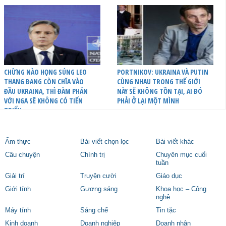
CHỪNG NÀO HỌNG SÚNG LEO
PORTNIKOV: UKRAINA VÀ PUTIN
THANG ĐANG CÒN CHĨA VÀO
CÙNG NHAU TRONG THẾ GIỚI
ĐẦU UKRAINA, THÌ ĐÀM PHÁN
NÀY SẼ KHÔNG TỒN TẠI, AI ĐÓ
VỚI NGA SẼ KHÔNG CÓ TIẾN
PHẢI Ở LẠI MỘT MÌNH
TRIỂN
Ẩm thực
Bài viết chọn lọc
Bài viết khác
Câu chuyện
Chính trị
Chuyên mục cuối
tuần
Giải trí
Truyện cười
Giáo dục
Giới tính
Gương sáng
Khoa học – Công
nghệ
Máy tính
Sáng chế
Tin tặc
Kinh doanh
Doanh nghiệp
Doanh nhân