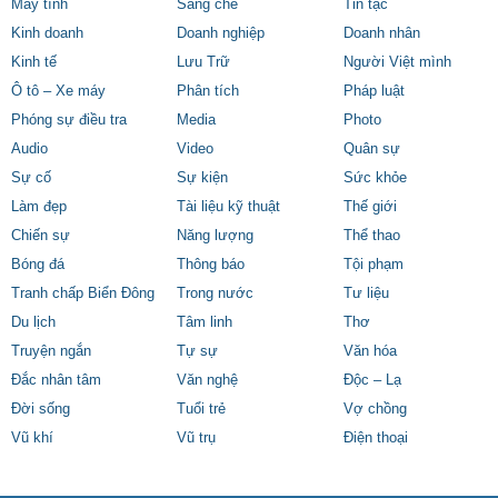
Máy tính
Sáng chế
Tin tặc
Kinh doanh
Doanh nghiệp
Doanh nhân
Kinh tế
Lưu Trữ
Người Việt mình
Ô tô – Xe máy
Phân tích
Pháp luật
Phóng sự điều tra
Media
Photo
Audio
Video
Quân sự
Sự cố
Sự kiện
Sức khỏe
Làm đẹp
Tài liệu kỹ thuật
Thế giới
Chiến sự
Năng lượng
Thể thao
Bóng đá
Thông báo
Tội phạm
Tranh chấp Biển Đông
Trong nước
Tư liệu
Du lịch
Tâm linh
Thơ
Truyện ngắn
Tự sự
Văn hóa
Đắc nhân tâm
Văn nghệ
Độc – Lạ
Đời sống
Tuổi trẻ
Vợ chồng
Vũ khí
Vũ trụ
Điện thoại